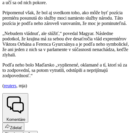
a učí sa od nich pokore.
Pripomenul však, že bol aj svedkom toho, ako môže byť pozícia
premiéra posunutá do služby moci namiesto služby národu. Táto
pozícia je podľa neho zároveň varovaním, že moc je pominuteľná.
„Nebudem vládnuť, ale slúžiť,“ povedal Magyar. Následne
podotkol, že krajina má za sebou dve desaťročia vlád expremiérov
Viktora Orbána a Ferenca Gyurcsánya a je podľa neho symbolické,
že ani jeden z nich sa v parlamente v súčasnosti nenachádza, keďže
zlyhali.
Podľa neho bolo Maďarsko „vyplienené, oklamané a tí, ktorí sú za
to zodpovední, sa potom vytratili, odstúpili a neprijímajú
zodpovednosť.“
(
reuters
, mja)
Komentáre
Zdielať