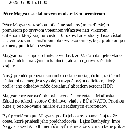
|
2026-05-09 15:11:00
Péter Magyar sa stal novým maďarským premiérom
Péter Magyar sa v sobotu oficiálne stal novým maďarským
premiérom po drvivom volebnom víťazstve nad Viktorom
Orbánom, ktorý krajinu viedol 16 rokov. Líder strany Tisza získal
ústavnú väčšinu s prísľubom obnovy ekonomiky, boja proti korupcii
a zmeny politického systému.
Magyar po nástupe do funkcie vyhlásil, že Maďari dali jeho vláde
mandát nielen na výmenu kabinetu, ale aj na „nový začiatok“
krajiny.
Nový premiér preberá ekonomiku oslabenú stagnáciou, rastúcimi
nákladmi na energie a vysokým rozpočtovým deficitom, ktorý
podľa jeho odhadov môže dosiahnuť až sedem percent HDP.
Magyar chce zároveň obnoviť pevnejšiu orientáciu Maďarska na
Západ po rokoch sporov Orbánovej vlády s EÚ a NATO. Prioritou
bude aj odblokovanie miliárd eur zadržaných eurofondov.
Byť premiérom pre Magyara podľa jeho slov znamená aj to, že
obete, ktoré priniesli jeho predchodcovia - Lajos Batthyány, Imre
Nagy a József Antall - nemôžu byť márne a že si z nich berie príklad