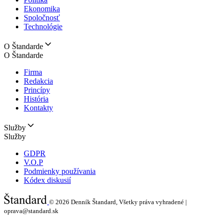
Ekonomika
Spoločnosť
Technológie
O Štandarde
O Štandarde
Firma
Redakcia
Princípy
História
Kontakty
Služby
Služby
GDPR
V.O.P
Podmienky používania
Kódex diskusií
© 2026
Denník Štandard, Všetky práva vyhradené |
oprava@standard.sk