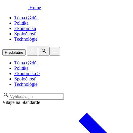
Home
Téma týždňa
Politika
Ekonomika
Spoločnosť
Technológie
Predplatné
Téma týždňa
Politika
Ekonomika
>
Spoločnosť
Technológie
Vitajte na Štandarde