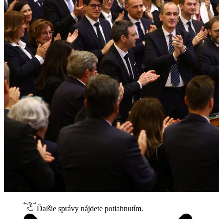
Ďalšie správy nájdete potiahnutím.