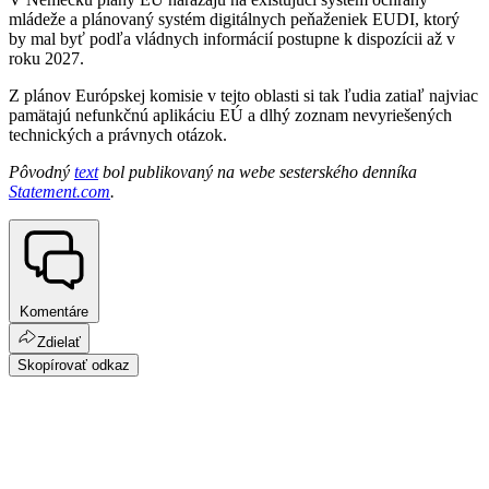
mládeže a plánovaný systém digitálnych peňaženiek EUDI, ktorý
by mal byť podľa vládnych informácií postupne k dispozícii až v
roku 2027.
Z plánov Európskej komisie v tejto oblasti si tak ľudia zatiaľ najviac
pamätajú nefunkčnú aplikáciu EÚ a dlhý zoznam nevyriešených
technických a právnych otázok.
Pôvodný
text
bol publikovaný na webe sesterského denníka
Statement.com
.
Komentáre
Zdielať
Skopírovať odkaz