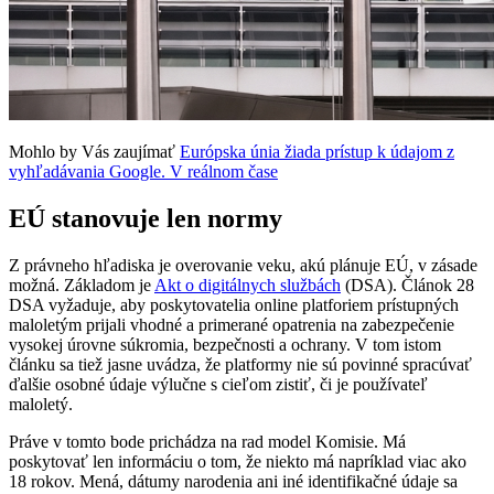
Mohlo by Vás zaujímať
Európska únia žiada prístup k údajom z
vyhľadávania Google. V reálnom čase
EÚ stanovuje len normy
Z právneho hľadiska je overovanie veku, akú plánuje EÚ, v zásade
možná. Základom je
Akt o digitálnych službách
(DSA). Článok 28
DSA vyžaduje, aby poskytovatelia online platforiem prístupných
maloletým prijali vhodné a primerané opatrenia na zabezpečenie
vysokej úrovne súkromia, bezpečnosti a ochrany. V tom istom
článku sa tiež jasne uvádza, že platformy nie sú povinné spracúvať
ďalšie osobné údaje výlučne s cieľom zistiť, či je používateľ
maloletý.
Práve v tomto bode prichádza na rad model Komisie. Má
poskytovať len informáciu o tom, že niekto má napríklad viac ako
18 rokov. Mená, dátumy narodenia ani iné identifikačné údaje sa