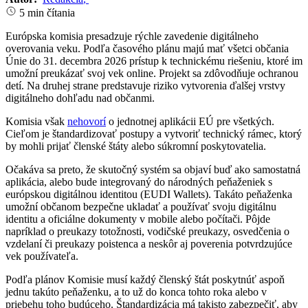
5 min čítania
Európska komisia presadzuje rýchle zavedenie digitálneho
overovania veku. Podľa časového plánu majú mať všetci občania
Únie do 31. decembra 2026 prístup k technickému riešeniu, ktoré im
umožní preukázať svoj vek online. Projekt sa zdôvodňuje ochranou
detí. Na druhej strane predstavuje riziko vytvorenia ďalšej vrstvy
digitálneho dohľadu nad občanmi.
Komisia však
nehovorí
o jednotnej aplikácii EÚ pre všetkých.
Cieľom je štandardizovať postupy a vytvoriť technický rámec, ktorý
by mohli prijať členské štáty alebo súkromní poskytovatelia.
Očakáva sa preto, že skutočný systém sa objaví buď ako samostatná
aplikácia, alebo bude integrovaný do národných peňaženiek s
európskou digitálnou identitou (EUDI Wallets). Takáto peňaženka
umožní občanom bezpečne ukladať a používať svoju digitálnu
identitu a oficiálne dokumenty v mobile alebo počítači. Pôjde
napríklad o preukazy totožnosti, vodičské preukazy, osvedčenia o
vzdelaní či preukazy poistenca a neskôr aj poverenia potvrdzujúce
vek používateľa.
Podľa plánov Komisie musí každý členský štát poskytnúť aspoň
jednu takúto peňaženku, a to už do konca tohto roka alebo v
priebehu toho budúceho. Štandardizácia má takisto zabezpečiť, aby