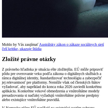
Mohlo by Vás zaujímať
Austrálsky zákon o zákaze sociálnych sietí
čelí kritike, ukazuje štúdia
Zložité právne otázky
Z právneho hľadiska je situácia ešte zložitejšia. EÚ môže pripraviť
pôdu pre overovanie veku podľa zákona o digitálnych službách a
rámca digitálnej identity, štandardizovať technológiu a zabezpečiť
jej relevantnosť pre platformy. Nemôže však od členských štátov
vyžadovať, aby napríklad do konca roka 2026 zaviedli konkrétnu
aplikáciu. Konkrétne vekové obmedzenia a vnútroštátne modely
presadzovania si naďalej vyžadujú vnútroštátne právne predpisy
alebo existujúce vnútroštátne pravidlá.
V Nemecku plány EÚ narážajú na existujúci systém ochrany