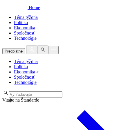
Home
Téma týždňa
Politika
Ekonomika
Spoločnosť
Technológie
Predplatné
Téma týždňa
Politika
Ekonomika
>
Spoločnosť
Technológie
Vitajte na Štandarde