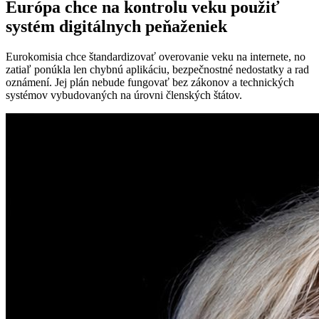
Európa chce na kontrolu veku použiť
systém digitálnych peňaženiek
Eurokomisia chce štandardizovať overovanie veku na internete, no
zatiaľ ponúkla len chybnú aplikáciu, bezpečnostné nedostatky a rad
oznámení. Jej plán nebude fungovať bez zákonov a technických
systémov vybudovaných na úrovni členských štátov.