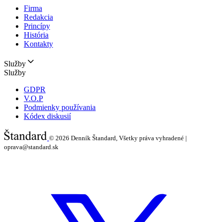
Firma
Redakcia
Princípy
História
Kontakty
Služby
Služby
GDPR
V.O.P
Podmienky používania
Kódex diskusií
© 2026
Denník Štandard, Všetky práva vyhradené |
oprava@standard.sk