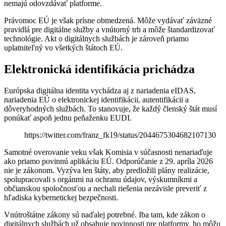
nemajú odovzdávať platforme.
Právomoc EÚ je však prísne obmedzená. Môže vydávať záväzné
pravidlá pre digitálne služby a vnútorný trh a môže štandardizovať
technológie. Akt o digitálnych službách je zároveň priamo
uplatniteľný vo všetkých štátoch EÚ.
Elektronická identifikácia prichádza
Európska digitálna identita vychádza aj z nariadenia eIDAS,
nariadenia EÚ o elektronickej identifikácii, autentifikácii a
dôveryhodných službách. To stanovuje, že každý členský štát musí
ponúkať aspoň jednu peňaženku EUDI.
https://twitter.com/franz_fk19/status/2044675304682107130
Samotné overovanie veku však Komisia v súčasnosti nenariaďuje
ako priamo povinnú aplikáciu EÚ. Odporúčanie z 29. apríla 2026
nie je zákonom. Vyzýva len štáty, aby predložili plány realizácie,
spolupracovali s orgánmi na ochranu údajov, výskumníkmi a
občianskou spoločnosťou a nechali riešenia nezávisle preveriť z
hľadiska kybernetickej bezpečnosti.
Vnútroštátne zákony sú naďalej potrebné. Iba tam, kde zákon o
digitálnych službách už obsahuje povinnosti pre platformy, ho môžu