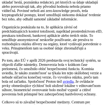
ukladať heslá, poznámka redakcie), pri ktorých sa údaje ukladajú
alebo porovnávajú tak, aby pôvodná hodnota nebola priamo
viditeľná. Povinné neboli ani zero-knowledge proofs, teda
kryptografické postupy, ktoré umožňujú niekomu dokázať tvrdenie
bez toho, aby odhalil samotné základné informácie.
Organizácia poukázala na to, že aplikácia závisí od
predchádzajúcich kontrol totožnosti, napríklad prostredníctvom eID,
preukazu totožnosti, bankovej aplikácie alebo tretích strán. To
umožňuje anonymizovať neskoršie používanie, ale presúva to
rozhodujúcu otázku dôvery na orgány, ktoré vydávajú potvrdenie o
veku. Prinajmenšom tam sa osobné údaje zhromažďujú a
spracúvajú.
Po tom, ako EÚ v apríli 2026 predstavila svoj technický systém, sa
objavili ďalšie námietky. Demoverzia bola v krátkom čase
prelomená, čo umožnilo obísť bezpečnostnú funkciu. Komisia
uviedla, že takáto zraniteľnosť sa týkala len tejto skúšobnej verzie a
nebude súčasťou konečnej verzie, čo vyvoláva otázku, prečo tam
bola od začiatku. Spoločnosť Proton tiež
uviedla
, že ovládacie
prvky obmedzujúce rýchlosť boli uložené lokálne v editovateľnom
súbore, biometrické overovanie bolo možné vypnúť a citlivé
poverenia boli prístupné bez zabezpečenej hardvérovej ochrany.
Celkovo sú to závažné bezpečnostné medzery. Centrum pre