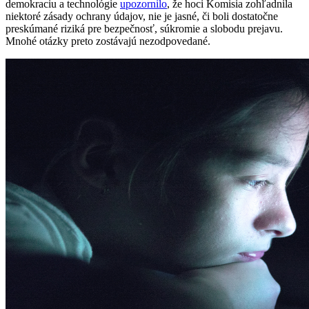
demokraciu a technológie
upozornilo
, že hoci Komisia zohľadnila
niektoré zásady ochrany údajov, nie je jasné, či boli dostatočne
preskúmané riziká pre bezpečnosť, súkromie a slobodu prejavu.
Mnohé otázky preto zostávajú nezodpovedané.