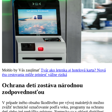
Mohlo by Vás zaujímať
Tvár ako letenka aj hotelová karta? Nová
éra cestovania môže priniesť vážne riziká
Ochrana detí zostáva národnou
zodpovednosťou
V prípade iného obsahu škodlivého pre vývoj maloletých možno
zvážiť technické označovanie podľa veku, programy na ochranu
detí alebo iné prekážky prístupu. Nemecko sa v oblasti digitálnej