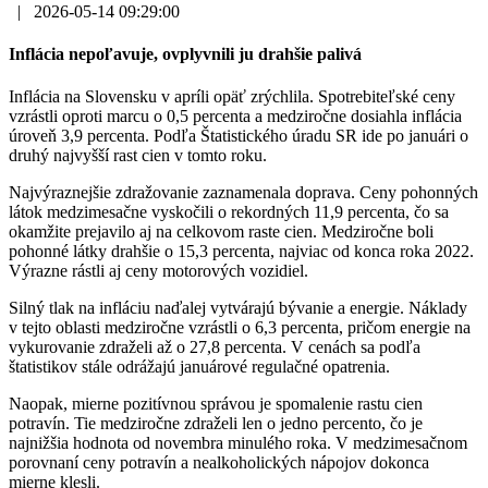
|
2026-05-14 09:29:00
Inflácia nepoľavuje, ovplyvnili ju drahšie palivá
Inflácia na Slovensku v apríli opäť zrýchlila. Spotrebiteľské ceny
vzrástli oproti marcu o 0,5 percenta a medziročne dosiahla inflácia
úroveň 3,9 percenta. Podľa Štatistického úradu SR ide po januári o
druhý najvyšší rast cien v tomto roku.
Najvýraznejšie zdražovanie zaznamenala doprava. Ceny pohonných
látok medzimesačne vyskočili o rekordných 11,9 percenta, čo sa
okamžite prejavilo aj na celkovom raste cien. Medziročne boli
pohonné látky drahšie o 15,3 percenta, najviac od konca roka 2022.
Výrazne rástli aj ceny motorových vozidiel.
Silný tlak na infláciu naďalej vytvárajú bývanie a energie. Náklady
v tejto oblasti medziročne vzrástli o 6,3 percenta, pričom energie na
vykurovanie zdraželi až o 27,8 percenta. V cenách sa podľa
štatistikov stále odrážajú januárové regulačné opatrenia.
Naopak, mierne pozitívnou správou je spomalenie rastu cien
potravín. Tie medziročne zdraželi len o jedno percento, čo je
najnižšia hodnota od novembra minulého roka. V medzimesačnom
porovnaní ceny potravín a nealkoholických nápojov dokonca
mierne klesli.