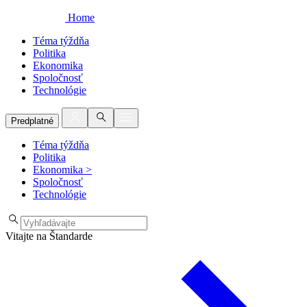
Home
Téma týždňa
Politika
Ekonomika
Spoločnosť
Technológie
Predplatné
Téma týždňa
Politika
Ekonomika
>
Spoločnosť
Technológie
Vitajte na Štandarde