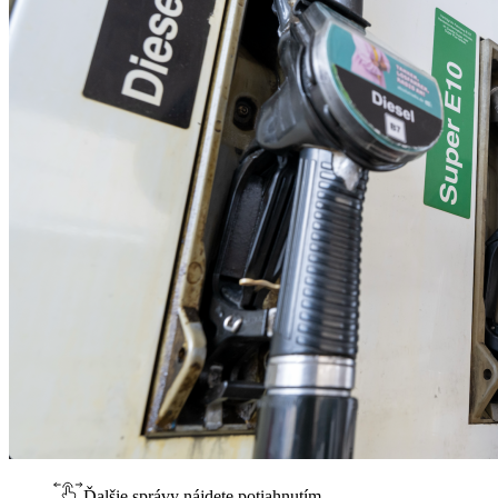
Ďalšie správy nájdete potiahnutím.