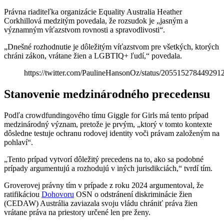
Právna riaditeľka organizácie Equality Australia Heather
Corkhillová medzitým povedala, že rozsudok je „jasným a
významným víťazstvom rovnosti a spravodlivosti“.
„Dnešné rozhodnutie je dôležitým víťazstvom pre všetkých, ktorých
chráni zákon, vrátane žien a LGBTIQ+ ľudí,“ povedala.
https://twitter.com/PaulineHansonOz/status/205515278449291
Stanovenie medzinárodného precedensu
Podľa crowdfundingového tímu Giggle for Girls má tento prípad
medzinárodný význam, pretože je prvým, „ktorý v tomto kontexte
dôsledne testuje ochranu rodovej identity voči právam založeným na
pohlaví“.
„Tento prípad vytvorí dôležitý precedens na to, ako sa podobné
prípady argumentujú a rozhodujú v iných jurisdikciách,“ tvrdí tím.
Groverovej právny tím v prípade z roku 2024 argumentoval, že
ratifikáciou
Dohovoru
OSN o odstránení diskriminácie žien
(CEDAW) Austrália zaviazala svoju vládu chrániť práva žien
vrátane práva na priestory určené len pre ženy.