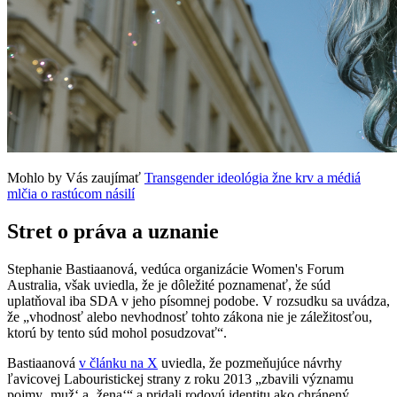
Mohlo by Vás zaujímať
Transgender ideológia žne krv a médiá
mlčia o rastúcom násilí
Stret o práva a uznanie
Stephanie Bastiaanová, vedúca organizácie Women's Forum
Australia, však uviedla, že je dôležité poznamenať, že súd
uplatňoval iba SDA v jeho písomnej podobe. V rozsudku sa uvádza,
že „vhodnosť alebo nevhodnosť tohto zákona nie je záležitosťou,
ktorú by tento súd mohol posudzovať“.
Bastiaanová
v článku na X
uviedla, že pozmeňujúce návrhy
ľavicovej Labouristickej strany z roku 2013 „zbavili významu
pojmy ‚muž‘ a ‚žena‘“ a pridali rodovú identitu ako chránený