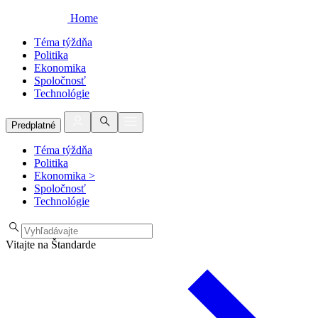
Home
Téma týždňa
Politika
Ekonomika
Spoločnosť
Technológie
Predplatné
Téma týždňa
Politika
Ekonomika
>
Spoločnosť
Technológie
Vitajte na Štandarde