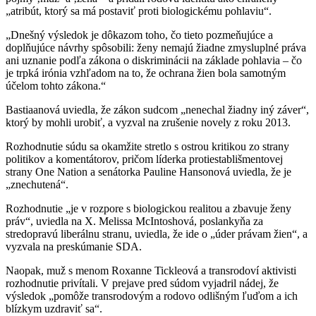
„atribút, ktorý sa má postaviť proti biologickému pohlaviu“.
„Dnešný výsledok je dôkazom toho, čo tieto pozmeňujúce a
doplňujúce návrhy spôsobili: ženy nemajú žiadne zmysluplné práva
ani uznanie podľa zákona o diskriminácii na základe pohlavia – čo
je trpká irónia vzhľadom na to, že ochrana žien bola samotným
účelom tohto zákona.“
Bastiaanová uviedla, že zákon sudcom „nenechal žiadny iný záver“,
ktorý by mohli urobiť, a vyzval na zrušenie novely z roku 2013.
Rozhodnutie súdu sa okamžite stretlo s ostrou kritikou zo strany
politikov a komentátorov, pričom líderka protiestablišmentovej
strany One Nation a senátorka Pauline Hansonová uviedla, že je
„znechutená“.
Rozhodnutie „je v rozpore s biologickou realitou a zbavuje ženy
práv“, uviedla na X. Melissa McIntoshová, poslankyňa za
stredopravú liberálnu stranu, uviedla, že ide o „úder právam žien“, a
vyzvala na preskúmanie SDA.
Naopak, muž s menom Roxanne Tickleová a transrodoví aktivisti
rozhodnutie privítali. V prejave pred súdom vyjadril nádej, že
výsledok „pomôže transrodovým a rodovo odlišným ľuďom a ich
blízkym uzdraviť sa“.