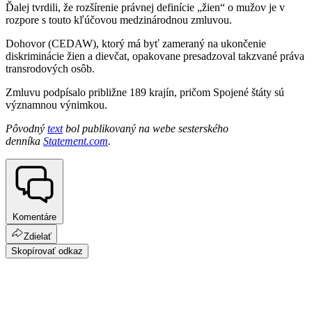
Ďalej tvrdili, že rozšírenie právnej definície „žien“ o mužov je v
rozpore s touto kľúčovou medzinárodnou zmluvou.
Dohovor (CEDAW), ktorý má byť zameraný na ukončenie
diskriminácie žien a dievčat, opakovane presadzoval takzvané práva
transrodových osôb.
Zmluvu podpísalo približne 189 krajín, pričom Spojené štáty sú
významnou výnimkou.
Pôvodný
text
bol publikovaný na webe sesterského
denníka
Statement.com
.
Komentáre
Zdielať
Skopírovať odkaz