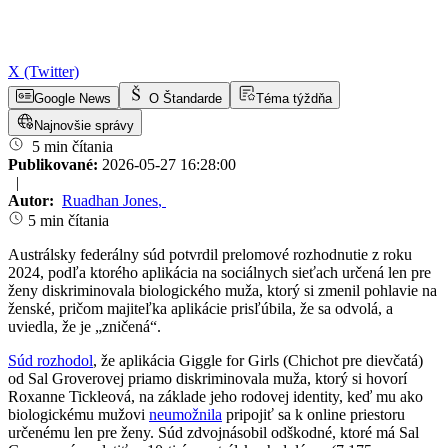
X (Twitter)
Google News
O Štandarde
Téma týždňa
Najnovšie správy
5 min čítania
Publikované:
2026-05-27 16:28:00
|
Autor:
Ruadhan Jones
,
5 min čítania
Austrálsky federálny súd potvrdil prelomové rozhodnutie z roku
2024, podľa ktorého aplikácia na sociálnych sieťach určená len pre
ženy diskriminovala biologického muža, ktorý si zmenil pohlavie na
ženské, pričom majiteľka aplikácie prisľúbila, že sa odvolá, a
uviedla, že je „zničená“.
Súd rozhodol
, že aplikácia Giggle for Girls (Chichot pre dievčatá)
od Sal Groverovej priamo diskriminovala muža, ktorý si hovorí
Roxanne Tickleová, na základe jeho rodovej identity, keď mu ako
biologickému mužovi
neumožnila
pripojiť sa k online priestoru
určenému len pre ženy. Súd zdvojnásobil odškodné, ktoré má Sal