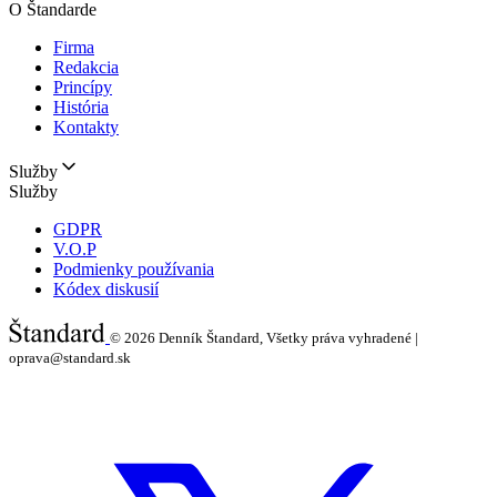
O Štandarde
Firma
Redakcia
Princípy
História
Kontakty
Služby
Služby
GDPR
V.O.P
Podmienky používania
Kódex diskusií
© 2026
Denník Štandard, Všetky práva vyhradené |
oprava@standard.sk