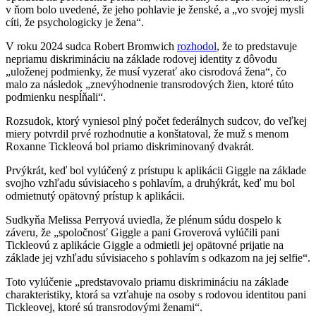
v ňom bolo uvedené, že jeho pohlavie je ženské, a „vo svojej mysli
cíti, že psychologicky je žena“.
V roku 2024 sudca Robert Bromwich
rozhodol
, že to predstavuje
nepriamu diskrimináciu na základe rodovej identity z dôvodu
„uloženej podmienky, že musí vyzerať ako cisrodová žena“, čo
malo za následok „znevýhodnenie transrodových žien, ktoré túto
podmienku nespĺňali“.
Rozsudok, ktorý vyniesol plný počet federálnych sudcov, do veľkej
miery potvrdil prvé rozhodnutie a konštatoval, že muž s menom
Roxanne Tickleová bol priamo diskriminovaný dvakrát.
Prvýkrát, keď bol vylúčený z prístupu k aplikácii Giggle na základe
svojho vzhľadu súvisiaceho s pohlavím, a druhýkrát, keď mu bol
odmietnutý opätovný prístup k aplikácii.
Sudkyňa Melissa Perryová uviedla, že plénum súdu dospelo k
záveru, že „spoločnosť Giggle a pani Groverová vylúčili pani
Tickleovú z aplikácie Giggle a odmietli jej opätovné prijatie na
základe jej vzhľadu súvisiaceho s pohlavím s odkazom na jej selfie“.
Toto vylúčenie „predstavovalo priamu diskrimináciu na základe
charakteristiky, ktorá sa vzťahuje na osoby s rodovou identitou pani
Tickleovej, ktoré sú transrodovými ženami“.