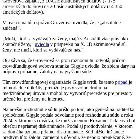
Groverová zaplatiť, z 10-tisíc austrálskych dolárov (7 175
amerických dolárov) na 20-tisíc austrálskych dolárov (14 350
amerických dolárov).
V reakcii na túto správu Groverová uviedla, že je „absolútne
zničená“.
„Muži, ktorí sa vydávajú za ženy, majú v Austrálii viac práv ako
skutočné ženy,“
uviedla
v príspevku na X. „Diskriminované sú
ženy, nie muži, ktorí sa vydávajú za nás.“
Očakáva sa, že Groverová sa proti rozhodnutiu odvolá, pričom
crowdfundingová webová stránka Giggle uviedla, že zbiera dary na
prípravu prípadnej žaloby na najvyššom súde.
Tím crowdfundingovej organizácie Giggle tvrdí, že tento
prípad
je
mimoriadne dôležitý, pretože je prvý svojho druhu na
medzinárodnej úrovni a mohol by vytvoriť precedens pre priestory
určené len pre ženy na internete.
Najnovšie rozhodnutie súdu prišlo po tom, ako generálna riaditeľka
spoločnosti Giggle podala odvolanie proti rozhodnutiu súdu z roku
2024, v ktorom sa uvádza, že muž s menom Roxanne Tickleová bol
obeťou nepriamej diskriminácie. Podal aj protiodvolanie, v ktorom
sa domáha uznania priamej diskriminácie. Súd nižšej inštancie
predtým túto žalobu zamietol z dôvodu, že nebolo preukázané, že