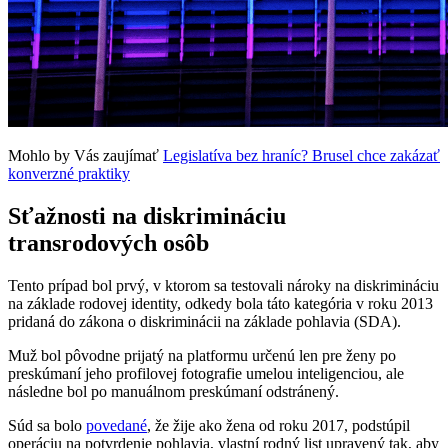
Mohlo by Vás zaujímať
Legislatíva bez hraníc? Brusel chce zakázať
konverzné praktiky
Sťažnosti na diskrimináciu
transrodových osôb
Tento prípad bol prvý, v ktorom sa testovali nároky na diskrimináciu
na základe rodovej identity, odkedy bola táto kategória v roku 2013
pridaná do zákona o diskriminácii na základe pohlavia (SDA).
Muž bol pôvodne prijatý na platformu určenú len pre ženy po
preskúmaní jeho profilovej fotografie umelou inteligenciou, ale
následne bol po manuálnom preskúmaní odstránený.
Súd sa bolo
povedané
, že žije ako žena od roku 2017, podstúpil
operáciu na potvrdenie pohlavia, vlastní rodný list upravený tak, aby