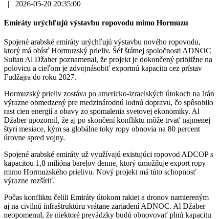
|
2026-05-20 20:35:00
Emiráty urýchľujú výstavbu ropovodu mimo Hormuzu
Spojené arabské emiráty urýchľujú výstavbu nového ropovodu,
ktorý má obísť Hormuzský prieliv. Šéf štátnej spoločnosti ADNOC
Sultan Al Džaber poznamenal, že projekt je dokončený približne na
polovicu a cieľom je zdvojnásobiť exportnú kapacitu cez prístav
Fudžajra do roku 2027.
Hormuzský prieliv zostáva po americko-izraelských útokoch na Irán
výrazne obmedzený pre medzinárodnú lodnú dopravu, čo spôsobilo
rast cien energií a obavy zo spomalenia svetovej ekonomiky. Al
Džaber upozornil, že aj po skončení konfliktu môže trvať najmenej
štyri mesiace, kým sa globálne toky ropy obnovia na 80 percent
úrovne spred vojny.
Spojené arabské emiráty už využívajú existujúci ropovod ADCOP s
kapacitou 1,8 milióna barelov denne, ktorý umožňuje export ropy
mimo Hormuzského prielivu. Nový projekt má túto schopnosť
výrazne rozšíriť.
Počas konfliktu čelili Emiráty útokom rakiet a dronov namiereným
aj na civilnú infraštruktúru vrátane zariadení ADNOC. Al Džaber
neopomenul, že niektoré prevádzky budú obnovovať plnú kapacitu