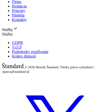
Firma
Redakcia
Princípy
História
Kontakty
Služby
Služby
GDPR
V.O.P
Podmienky používania
Kódex diskusií
© 2026
Denník Štandard, Všetky práva vyhradené |
oprava@standard.sk