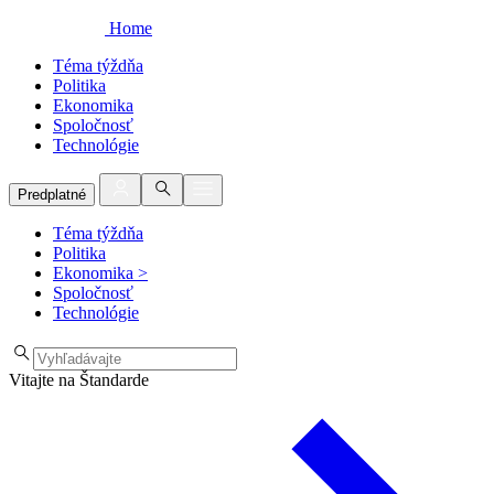
Home
Téma týždňa
Politika
Ekonomika
Spoločnosť
Technológie
Predplatné
Téma týždňa
Politika
Ekonomika
>
Spoločnosť
Technológie
Vitajte na Štandarde