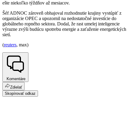
ešte niekoľko týždňov až mesiacov.
Šéf ADNOC zároveň obhajoval rozhodnutie krajiny vystúpiť z
organizácie OPEC a upozornil na nedostatočné investície do
globálneho ropného sektora. Dodal, že rast umelej inteligencie
výrazne zvýši budúcu spotrebu energie a zaťaženie energetických
sietí.
(
reuters
, max)
Komentáre
Zdielať
Skopírovať odkaz