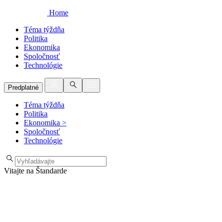
Home
Téma týždňa
Politika
Ekonomika
Spoločnosť
Technológie
Predplatné
Téma týždňa
Politika
Ekonomika
>
Spoločnosť
Technológie
Vitajte na Štandarde