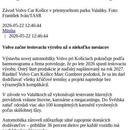
Závod Volvo Car Košice v priemyselnom parku Valaliky. Foto:
František Iván/TASR
2026-05-22 12:46:44
Minúta
|
2026-05-22 12:46:44
Volvo začne testovaciu výrobu už o niekoľko mesiacov
Výstavba novej automobilky Volvo pri Košiciach pokračuje podľa
harmonogramu a firma potvrdzuje, že po lete 2026 spustí testovaciu
výrobu. Ostrý štart produkcie je naďalej naplánovaný na rok 2027.
Riaditeľ Volvo Cars Košice Marc Gombeer podotkol, že sa im darí
dodržiavať všetky kľúčové termíny a projekt napreduje bez
výraznejších komplikácií.
V závode vo Valalikoch už vykonávajú testovanie hlavných
prevádzok vrátane lisovne, karosárne a megacastingu. Do Švédska
zatiaľ odoslali viac ako 100 kompletných karosérií vyrobených
počas skúšobnej fázy.
Automobilka zároveň zdôrazňuje silné zapojenie domácich
dodávateľov – približne 36 percent dielov pre každé vozidlo má