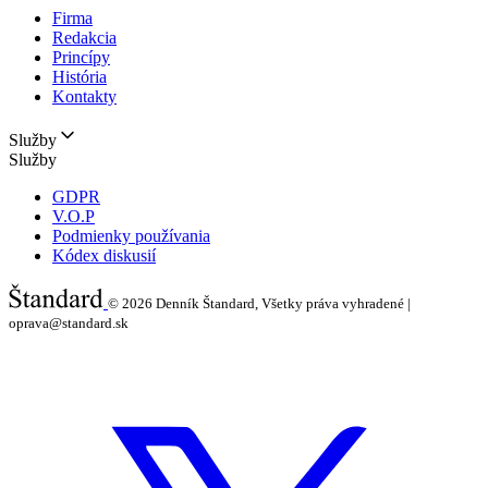
Firma
Redakcia
Princípy
História
Kontakty
Služby
Služby
GDPR
V.O.P
Podmienky používania
Kódex diskusií
© 2026
Denník Štandard, Všetky práva vyhradené |
oprava@standard.sk