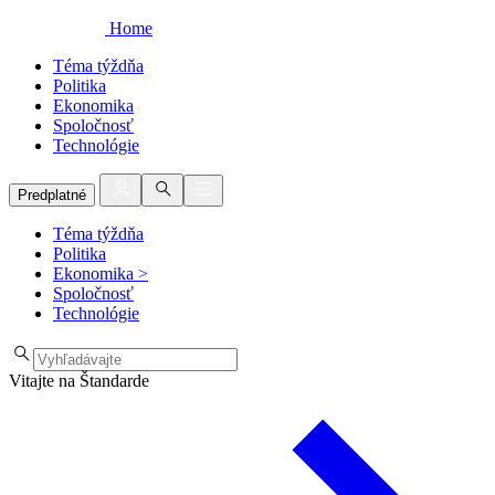
Home
Téma týždňa
Politika
Ekonomika
Spoločnosť
Technológie
Predplatné
Téma týždňa
Politika
Ekonomika
>
Spoločnosť
Technológie
Vitajte na Štandarde