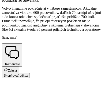
pochádzať zo Slovenska.
Volvo intenzívne pokračuje aj v nábore zamestnancov. Aktuálne
zamestnáva viac ako 600 pracovníkov, ďalších 70 nastúpi už v júni
a do konca roka chce spoločnosť prijať ešte približne 700 ľudí.
Firma tiež upozorňuje, že pri operátorských pozíciách nie je
podmienkou znalosť angličtiny a školenia prebiehajú v slovenčine.
Slováci aktuálne tvoria 95 percent prijatých technikov a operátorov.
(tasr, max)
Komentáre
Zdielať
Skopírovať odkaz