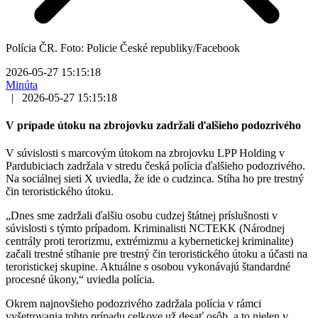
Polícia ČR. Foto: Policie České republiky/Facebook
2026-05-27 15:15:18
Minúta
|
2026-05-27 15:15:18
V prípade útoku na zbrojovku zadržali ďalšieho podozrivého
V súvislosti s marcovým útokom na zbrojovku LPP Holding v
Pardubiciach zadržala v stredu česká polícia ďalšieho podozrivého.
Na sociálnej sieti X uviedla, že ide o cudzinca. Stíha ho pre trestný
čin teroristického útoku.
„Dnes sme zadržali ďalšiu osobu cudzej štátnej príslušnosti v
súvislosti s týmto prípadom. Kriminalisti NCTEKK (Národnej
centrály proti terorizmu, extrémizmu a kybernetickej kriminalite)
začali trestné stíhanie pre trestný čin teroristického útoku a účasti na
teroristickej skupine. Aktuálne s osobou vykonávajú štandardné
procesné úkony,“ uviedla polícia.
Okrem najnovšieho podozrivého zadržala polícia v rámci
vyšetrovania tohto prípadu celkove už desať osôb, a to nielen v