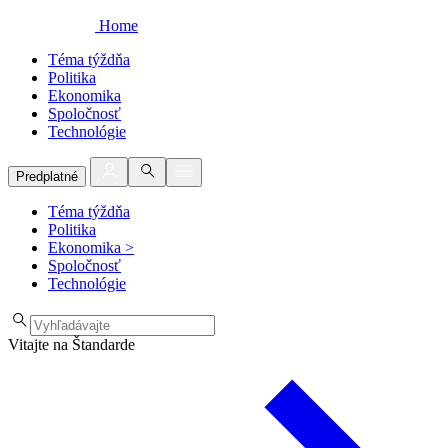
Home
Téma týždňa
Politika
Ekonomika
Spoločnosť
Technológie
Predplatné
Téma týždňa
Politika
Ekonomika
>
Spoločnosť
Technológie
Vitajte na Štandarde