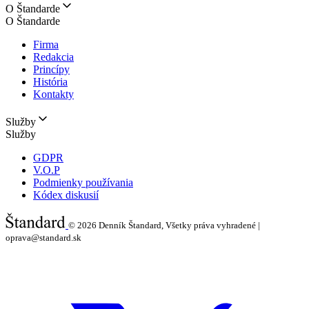
O Štandarde
O Štandarde
Firma
Redakcia
Princípy
História
Kontakty
Služby
Služby
GDPR
V.O.P
Podmienky používania
Kódex diskusií
© 2026
Denník Štandard, Všetky práva vyhradené |
oprava@standard.sk