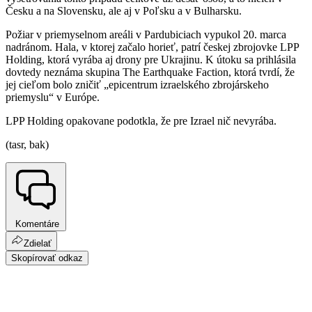
Česku a na Slovensku, ale aj v Poľsku a v Bulharsku.
Požiar v priemyselnom areáli v Pardubiciach vypukol 20. marca
nadránom. Hala, v ktorej začalo horieť, patrí českej zbrojovke LPP
Holding, ktorá vyrába aj drony pre Ukrajinu. K útoku sa prihlásila
dovtedy neznáma skupina The Earthquake Faction, ktorá tvrdí, že
jej cieľom bolo zničiť „epicentrum izraelského zbrojárskeho
priemyslu“ v Európe.
LPP Holding opakovane podotkla, že pre Izrael nič nevyrába.
(tasr, bak)
Komentáre
Zdielať
Skopírovať odkaz