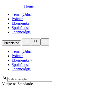
Home
Téma týždňa
Politika
Ekonomika
Spoločnosť
Technológie
Predplatné
Téma týždňa
Politika
Ekonomika
>
Spoločnosť
Technológie
Vitajte na Štandarde