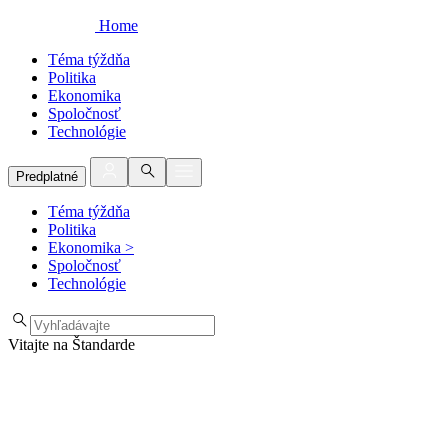
Home
Téma týždňa
Politika
Ekonomika
Spoločnosť
Technológie
Predplatné
Téma týždňa
Politika
Ekonomika
>
Spoločnosť
Technológie
Vitajte na Štandarde