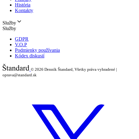
História
Kontakty
Služby
Služby
GDPR
V.O.P
Podmienky používania
Kódex diskusií
© 2026
Denník Štandard, Všetky práva vyhradené |
oprava@standard.sk