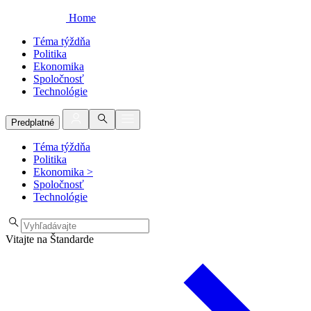
Home
Téma týždňa
Politika
Ekonomika
Spoločnosť
Technológie
Predplatné
Téma týždňa
Politika
Ekonomika
>
Spoločnosť
Technológie
Vitajte na Štandarde