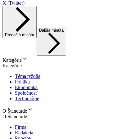
X (Twitter)
Ďalšia minúta
Predošlá minúta
Kategórie
Kategórie
Téma týždňa
Politika
Ekonomika
Spoločnosť
Technológie
O Štandarde
O Štandarde
Firma
Redakcia
Princípy