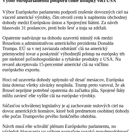
Výbor europarlamentu podporil colné ústupky voči USA
Výbor Európskeho parlamentu podporil zrušenie dovozných ciel na
viaceré americké výrobky, čím otvoril cestu k naplneniu obchodnej
dohody medzi Európskou úniou a Spojenými štátmi. Za návrh
hlasovalo 31 poslancov, proti bolo šesť a traja sa zdržali.
Opatrenie nadväzuje na dohodu uzavretú minulý rok medzi
Bruselom a administratívou amerického prezidenta Donalda
Trumpa. EÚ sa v nej zaviazala odstrániť clá na americký
priemyselný tovar a poskytnúť výhodnejší prístup na európsky trh
pre niektoré poľnohospodárske a rybárske produkty z USA. Na
revanš akceptovala 15-percentné americké clá na väčšinu
európskeho exportu.
Hoci od uzavretia dohody uplynulo už desať mesiacov, Európska
únia doteraz všetky záväzky nesplnila. Trump preto varoval, že ak
Brusel neprijme potrebné opatrenia do začiatku júla, Spojené štáty
môžu zaviesť ešte vyššie clá na európske výrobky.
Súčasťou schválenej legislatívy je aj zachovanie nulových ciel na
dovoz amerických homárov, ktoré boli predmetom osobitnej dohody
ešte počas Trumpovho prvého funkčného obdobia.
Návrh musí ešte schváliť plénum Európskeho parlamentu, no
výsledok hlasovania vo výbore naznačuje vysokú pravdepodobnosť