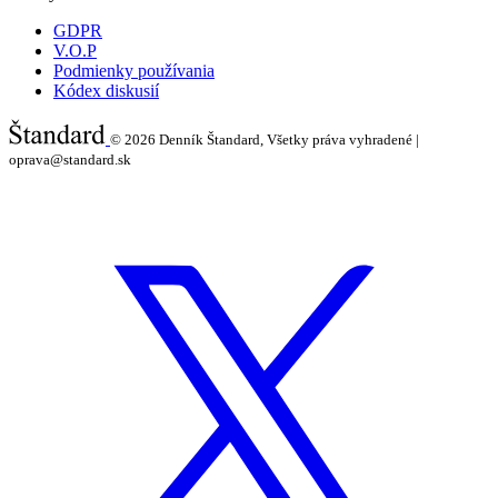
GDPR
V.O.P
Podmienky používania
Kódex diskusií
© 2026
Denník Štandard, Všetky práva vyhradené |
oprava@standard.sk