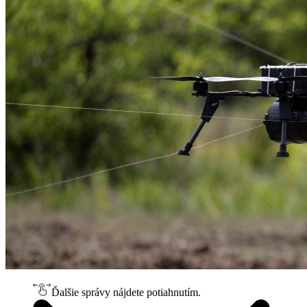
Ďalšie správy nájdete potiahnutím.