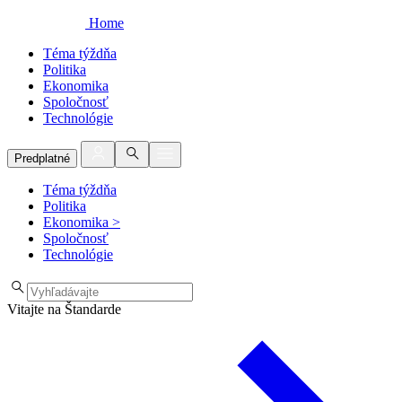
Home
Téma týždňa
Politika
Ekonomika
Spoločnosť
Technológie
Predplatné
Téma týždňa
Politika
Ekonomika
>
Spoločnosť
Technológie
Vitajte na Štandarde