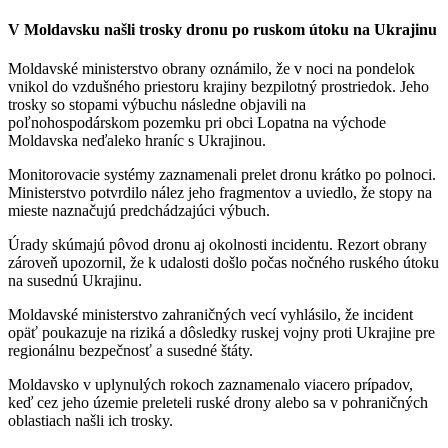
V Moldavsku našli trosky dronu po ruskom útoku na Ukrajinu
Moldavské ministerstvo obrany oznámilo, že v noci na pondelok
vnikol do vzdušného priestoru krajiny bezpilotný prostriedok. Jeho
trosky so stopami výbuchu následne objavili na
poľnohospodárskom pozemku pri obci Lopatna na východe
Moldavska neďaleko hraníc s Ukrajinou.
Monitorovacie systémy zaznamenali prelet dronu krátko po polnoci.
Ministerstvo potvrdilo nález jeho fragmentov a uviedlo, že stopy na
mieste naznačujú predchádzajúci výbuch.
Úrady skúmajú pôvod dronu aj okolnosti incidentu. Rezort obrany
zároveň upozornil, že k udalosti došlo počas nočného ruského útoku
na susednú Ukrajinu.
Moldavské ministerstvo zahraničných vecí vyhlásilo, že incident
opäť poukazuje na riziká a dôsledky ruskej vojny proti Ukrajine pre
regionálnu bezpečnosť a susedné štáty.
Moldavsko v uplynulých rokoch zaznamenalo viacero prípadov,
keď cez jeho územie preleteli ruské drony alebo sa v pohraničných
oblastiach našli ich trosky.