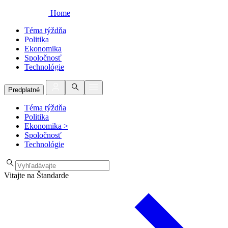
Home
Téma týždňa
Politika
Ekonomika
Spoločnosť
Technológie
Predplatné
Téma týždňa
Politika
Ekonomika
>
Spoločnosť
Technológie
Vitajte na Štandarde