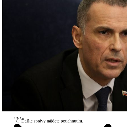
Ďalšie správy nájdete potiahnutím.