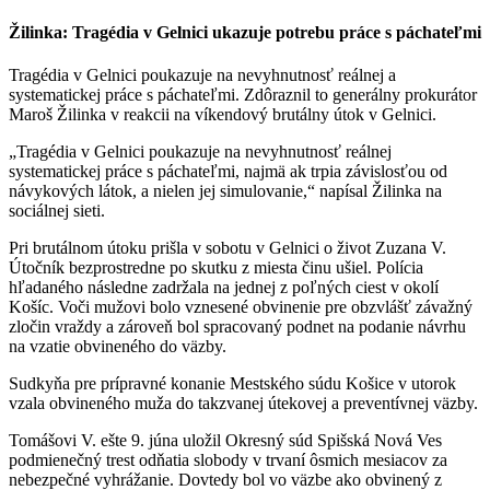
Žilinka: Tragédia v Gelnici ukazuje potrebu práce s páchateľmi
Tragédia v Gelnici poukazuje na nevyhnutnosť reálnej a
systematickej práce s páchateľmi. Zdôraznil to generálny prokurátor
Maroš Žilinka v reakcii na víkendový brutálny útok v Gelnici.
„Tragédia v Gelnici poukazuje na nevyhnutnosť reálnej
systematickej práce s páchateľmi, najmä ak trpia závislosťou od
návykových látok, a nielen jej simulovanie,“ napísal Žilinka na
sociálnej sieti.
Pri brutálnom útoku prišla v sobotu v Gelnici o život Zuzana V.
Útočník bezprostredne po skutku z miesta činu ušiel. Polícia
hľadaného následne zadržala na jednej z poľných ciest v okolí
Košíc. Voči mužovi bolo vznesené obvinenie pre obzvlášť závažný
zločin vraždy a zároveň bol spracovaný podnet na podanie návrhu
na vzatie obvineného do väzby.
Sudkyňa pre prípravné konanie Mestského súdu Košice v utorok
vzala obvineného muža do takzvanej útekovej a preventívnej väzby.
Tomášovi V. ešte 9. júna uložil Okresný súd Spišská Nová Ves
podmienečný trest odňatia slobody v trvaní ôsmich mesiacov za
nebezpečné vyhrážanie. Dovtedy bol vo väzbe ako obvinený z