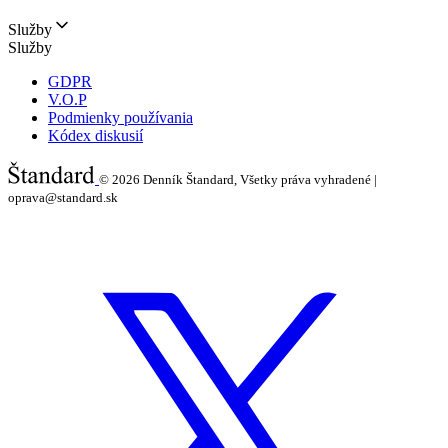
Služby
Služby
GDPR
V.O.P
Podmienky používania
Kódex diskusií
© 2026
Denník Štandard, Všetky práva vyhradené |
oprava@standard.sk