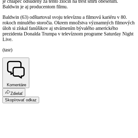
je chlapec odsúdený za tento zločin na trest smrti obesením.
Baldwin je aj producentom filmu.
Baldwin (63) odštartoval svoju televíznu a filmovú kariéru v 80.
rokoch minulého storočia. Okrem množstva významných filmových
úloh si získal fanúšikov aj stvárnením bývalého amerického
prezidenta Donalda Trumpa v televíznom programe Saturday Night
Live.
(tasr)
Komentáre
Zdielať
Skopírovať odkaz