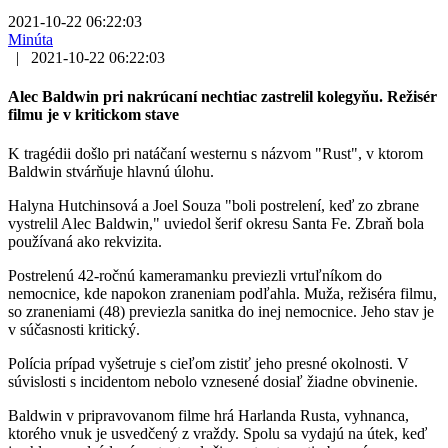
2021-10-22 06:22:03
Minúta
|
2021-10-22 06:22:03
Alec Baldwin pri nakrúcaní nechtiac zastrelil kolegyňu. Režisér
filmu je v kritickom stave
K tragédii došlo pri natáčaní westernu s názvom "Rust", v ktorom
Baldwin stvárňuje hlavnú úlohu.
Halyna Hutchinsová a Joel Souza "boli postrelení, keď zo zbrane
vystrelil Alec Baldwin," uviedol šerif okresu Santa Fe. Zbraň bola
používaná ako rekvizita.
Postrelenú 42-ročnú kameramanku previezli vrtuľníkom do
nemocnice, kde napokon zraneniam podľahla. Muža, režiséra filmu,
so zraneniami (48) previezla sanitka do inej nemocnice. Jeho stav je
v súčasnosti kritický.
Polícia prípad vyšetruje s cieľom zistiť jeho presné okolnosti. V
súvislosti s incidentom nebolo vznesené dosiaľ žiadne obvinenie.
Baldwin v pripravovanom filme hrá Harlanda Rusta, vyhnanca,
ktorého vnuk je usvedčený z vraždy. Spolu sa vydajú na útek, keď