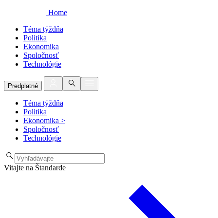
Home
Téma týždňa
Politika
Ekonomika
Spoločnosť
Technológie
Predplatné
Téma týždňa
Politika
Ekonomika
>
Spoločnosť
Technológie
Vitajte na Štandarde