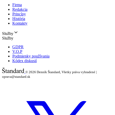
Firma
Redakcia
Princípy
História
Kontakty
Služby
Služby
GDPR
V.O.P
Podmienky používania
Kódex diskusií
© 2026
Denník Štandard, Všetky práva vyhradené |
oprava@standard.sk