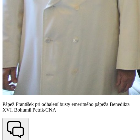
Pápež František pri odhalení busty emeritného pápeža Benedikta
XVI. Bohumil Petrik/CNA