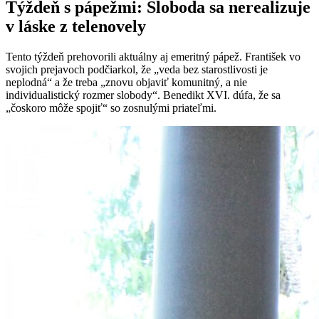
Týždeň s pápežmi: Sloboda sa nerealizuje
v láske z telenovely
Tento týždeň prehovorili aktuálny aj emeritný pápež. František vo
svojich prejavoch podčiarkol, že „veda bez starostlivosti je
neplodná“ a že treba „znovu objaviť komunitný, a nie
individualistický rozmer slobody“. Benedikt XVI. dúfa, že sa
„čoskoro môže spojiť“ so zosnulými priateľmi.