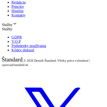
Redakcia
Princípy
História
Kontakty
Služby
Služby
GDPR
V.O.P
Podmienky používania
Kódex diskusií
© 2026
Denník Štandard, Všetky práva vyhradené |
oprava@standard.sk