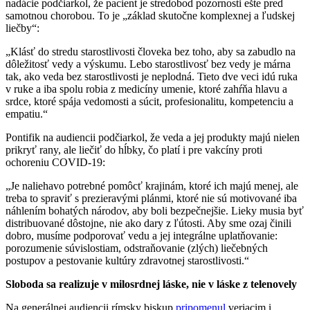
nadácie podčiarkol, že pacient je stredobod pozornosti ešte pred
samotnou chorobou. To je „základ skutočne komplexnej a ľudskej
liečby“:
„Klásť do stredu starostlivosti človeka bez toho, aby sa zabudlo na
dôležitosť vedy a výskumu. Lebo starostlivosť bez vedy je márna
tak, ako veda bez starostlivosti je neplodná. Tieto dve veci idú ruka
v ruke a iba spolu robia z medicíny umenie, ktoré zahŕňa hlavu a
srdce, ktoré spája vedomosti a súcit, profesionalitu, kompetenciu a
empatiu.“
Pontifik na audiencii podčiarkol, že veda a jej produkty majú nielen
prikryť rany, ale liečiť do hĺbky, čo platí i pre vakcíny proti
ochoreniu COVID-19:
„Je naliehavo potrebné pomôcť krajinám, ktoré ich majú menej, ale
treba to spraviť s prezieravými plánmi, ktoré nie sú motivované iba
náhlením bohatých národov, aby boli bezpečnejšie. Lieky musia byť
distribuované dôstojne, nie ako dary z ľútosti. Aby sme ozaj činili
dobro, musíme podporovať vedu a jej integrálne uplatňovanie:
porozumenie súvislostiam, odstraňovanie (zlých) liečebných
postupov a pestovanie kultúry zdravotnej starostlivosti.“
Sloboda sa realizuje v milosrdnej láske, nie v láske z telenovely
Na generálnej audiencii rímsky biskup
pripomenul
veriacim i