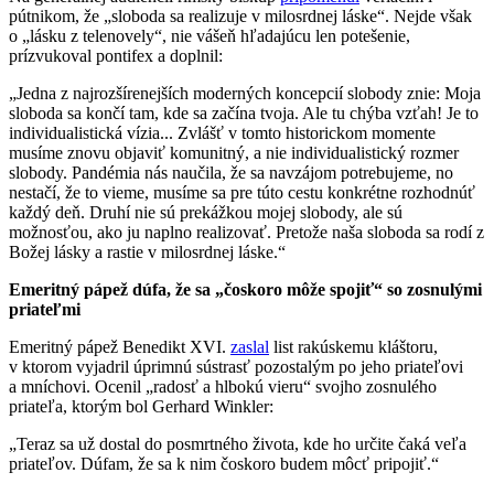
pútnikom, že „sloboda sa realizuje v milosrdnej láske“. Nejde však
o „lásku z telenovely“, nie vášeň hľadajúcu len potešenie,
prízvukoval pontifex a doplnil:
„Jedna z najrozšírenejších moderných koncepcií slobody znie: Moja
sloboda sa končí tam, kde sa začína tvoja. Ale tu chýba vzťah! Je to
individualistická vízia... Zvlášť v tomto historickom momente
musíme znovu objaviť komunitný, a nie individualistický rozmer
slobody. Pandémia nás naučila, že sa navzájom potrebujeme, no
nestačí, že to vieme, musíme sa pre túto cestu konkrétne rozhodnúť
každý deň. Druhí nie sú prekážkou mojej slobody, ale sú
možnosťou, ako ju naplno realizovať. Pretože naša sloboda sa rodí z
Božej lásky a rastie v milosrdnej láske.“
Emeritný pápež dúfa, že sa „čoskoro môže spojiť“ so zosnulými
priateľmi
Emeritný pápež Benedikt XVI.
zaslal
list rakúskemu kláštoru,
v ktorom vyjadril úprimnú sústrasť pozostalým po jeho priateľovi
a mníchovi. Ocenil „radosť a hlbokú vieru“ svojho zosnulého
priateľa, ktorým bol Gerhard Winkler:
„Teraz sa už dostal do posmrtného života, kde ho určite čaká veľa
priateľov. Dúfam, že sa k nim čoskoro budem môcť pripojiť.“