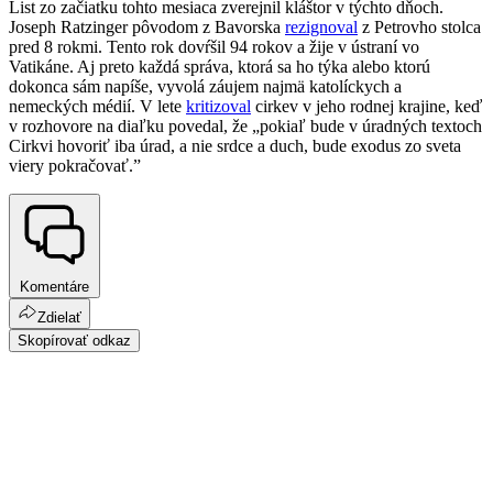
List zo začiatku tohto mesiaca zverejnil kláštor v týchto dňoch.
Joseph Ratzinger pôvodom z Bavorska
rezignoval
z Petrovho stolca
pred 8 rokmi. Tento rok dovŕšil 94 rokov a žije v ústraní vo
Vatikáne. Aj preto každá správa, ktorá sa ho týka alebo ktorú
dokonca sám napíše, vyvolá záujem najmä katolíckych a
nemeckých médií. V lete
kritizoval
cirkev v jeho rodnej krajine, keď
v rozhovore na diaľku povedal, že „pokiaľ bude v úradných textoch
Cirkvi hovoriť iba úrad, a nie srdce a duch, bude exodus zo sveta
viery pokračovať.”
Komentáre
Zdielať
Skopírovať odkaz