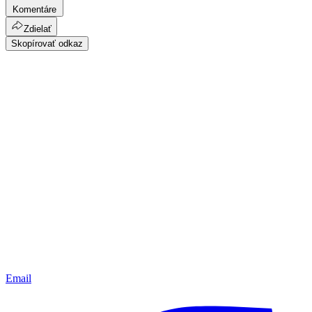
Komentáre
Zdielať
Skopírovať odkaz
Email