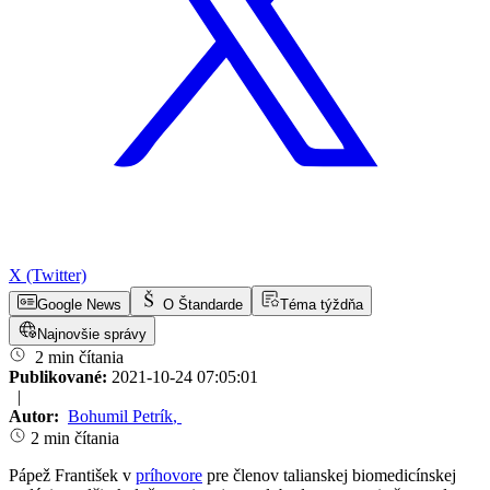
X (Twitter)
Google News
O Štandarde
Téma týždňa
Najnovšie správy
2 min čítania
Publikované:
2021-10-24 07:05:01
|
Autor:
Bohumil Petrík
,
2 min čítania
Pápež František v
príhovore
pre členov talianskej biomedicínskej