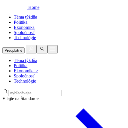
Home
Téma týždňa
Politika
Ekonomika
Spoločnosť
Technológie
Predplatné
Téma týždňa
Politika
Ekonomika
>
Spoločnosť
Technológie
Vitajte na Štandarde