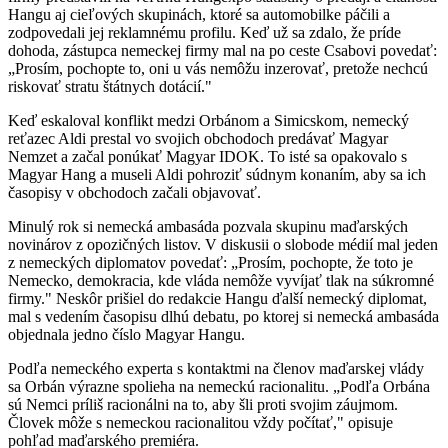
Hangu aj cieľových skupinách, ktoré sa automobilke páčili a
zodpovedali jej reklamnému profilu. Keď už sa zdalo, že príde
dohoda, zástupca nemeckej firmy mal na po ceste Csabovi povedať:
„Prosím, pochopte to, oni u vás nemôžu inzerovať, pretože nechcú
riskovať stratu štátnych dotácií."
Keď eskaloval konflikt medzi Orbánom a Simicskom, nemecký
reťazec Aldi prestal vo svojich obchodoch predávať Magyar
Nemzet a začal ponúkať Magyar IDOK. To isté sa opakovalo s
Magyar Hang a museli Aldi pohroziť súdnym konaním, aby sa ich
časopisy v obchodoch začali objavovať.
Minulý rok si nemecká ambasáda pozvala skupinu maďarských
novinárov z opozičných listov. V diskusii o slobode médií mal jeden
z nemeckých diplomatov povedať: „Prosím, pochopte, že toto je
Nemecko, demokracia, kde vláda nemôže vyvíjať tlak na súkromné
firmy." Neskôr prišiel do redakcie Hangu ďalší nemecký diplomat,
mal s vedením časopisu dlhú debatu, po ktorej si nemecká ambasáda
objednala jedno číslo Magyar Hangu.
Podľa nemeckého experta s kontaktmi na členov maďarskej vlády
sa Orbán výrazne spolieha na nemeckú racionalitu. „Podľa Orbána
sú Nemci príliš racionálni na to, aby šli proti svojim záujmom.
Človek môže s nemeckou racionalitou vždy počítať," opisuje
pohľad maďarského premiéra.