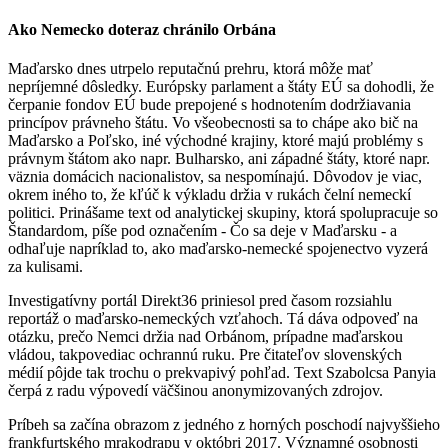
Ako Nemecko doteraz chránilo Orbána
Maďarsko dnes utrpelo reputačnú prehru, ktorá môže mať
nepríjemné dôsledky. Európsky parlament a štáty EÚ sa dohodli, že
čerpanie fondov EÚ bude prepojené s hodnotením dodržiavania
princípov právneho štátu. Vo všeobecnosti sa to chápe ako bič na
Maďarsko a Poľsko, iné východné krajiny, ktoré majú problémy s
právnym štátom ako napr. Bulharsko, ani západné štáty, ktoré napr.
väznia domácich nacionalistov, sa nespomínajú. Dôvodov je viac,
okrem iného to, že kľúč k výkladu držia v rukách čelní nemeckí
politici. Prinášame text od analytickej skupiny, ktorá spolupracuje so
Štandardom, píše pod označením - Čo sa deje v Maďarsku - a
odhaľuje napríklad to, ako maďarsko-nemecké spojenectvo vyzerá
za kulisami.
Investigatívny portál Direkt36 priniesol pred časom rozsiahlu
reportáž o maďarsko-nemeckých vzťahoch. Tá dáva odpoveď na
otázku, prečo Nemci držia nad Orbánom, prípadne maďarskou
vládou, takpovediac ochrannú ruku. Pre čitateľov slovenských
médií pôjde tak trochu o prekvapivý pohľad. Text Szabolcsa Panyia
čerpá z radu výpovedí väčšinou anonymizovaných zdrojov.
Príbeh sa začína obrazom z jedného z horných poschodí najvyššieho
frankfurtského mrakodrapu v októbri 2017. Významné osobnosti