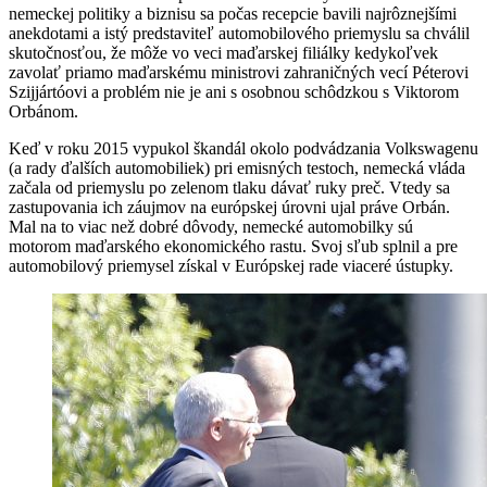
nemeckej politiky a biznisu sa počas recepcie bavili najrôznejšími
anekdotami a istý predstaviteľ automobilového priemyslu sa chválil
skutočnosťou, že môže vo veci maďarskej filiálky kedykoľvek
zavolať priamo maďarskému ministrovi zahraničných vecí Péterovi
Szijjártóovi a problém nie je ani s osobnou schôdzkou s Viktorom
Orbánom.
Keď v roku 2015 vypukol škandál okolo podvádzania Volkswagenu
(a rady ďalších automobiliek) pri emisných testoch, nemecká vláda
začala od priemyslu po zelenom tlaku dávať ruky preč. Vtedy sa
zastupovania ich záujmov na európskej úrovni ujal práve Orbán.
Mal na to viac než dobré dôvody, nemecké automobilky sú
motorom maďarského ekonomického rastu. Svoj sľub splnil a pre
automobilový priemysel získal v Európskej rade viaceré ústupky.