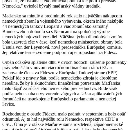
povedať, že fiškálna a ekonomická politika ide podľa predstáv
Nemecka," uviedol bývalý maďarský vládny úradník.
Maďarsko sa minulý a predminulý rok stalo najväčším nákupcom
nemeckých zbraní a vojenského vybavenia, okrem iného nakúpilo
44 nemeckých tankov Leopard a viac zbraní ako samotný
Bundeswehr a dohodlo sa s Nemcami na spoločnej výrobe
nemeckých bojových vozidiel. Väčšina týchto dlhodobých zmlúv
bola uzavretá ešte v čase, keď nemeckou ministerkou obrany bola
Ursula von der Leyenová, nová predsedníčka Európskej komisie.
Jej relatívne tesné zvolenie podporili aj europoslanci za Fidesz.
Orbán očakáva splatenie dlhu v dvoch bodoch: zrušenie podmienky
právneho štátu v novom viacročnom finančnom rámci EÚ a
zachovanie členstva Fideszu v Európskej ľudovej strane (EPP).
Pokiaľ ide o právny štát, podľa nemeckého zdroja je absolútne
nereálne, že by k skutočnému finančnému potrestaniu Maďarska
malo dôjsť za súčasného nemeckého predsedníctva. Bude však
podľa neho snaha o vytvorenie vágnych a ťažko aplikovateľných
formulácií na uspokojenie Európskeho parlamentu a nemeckej
ľavice.
Rozhodnutie o osude Fideszu malo padnúť v septembri a bolo opäť
odsunuté. Aj tu hrá najväčšiu rolu Nemecko, respektíve CDU a
CSU. Únia je v otázke Maďarov sama rozdelená, západonemecké
organizácie sú voči Orbánovi kritické, zatiaľ čo východonemecké