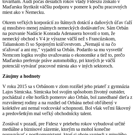
továrňam. Audi počas desiatich rokov vlády Fideszu získalo v
Maďarsku štyrikrát väčšiu podporu v pomere k počtu pracovných
miest ako v Nemecku.
Okrem veľkých korporácií zo štátnych dotácií a daňových úľav ťaží
aj množstvo menej známych nemeckých dodávateľov. Sám Orbán
na pozvanie Nadácie Konrada Adenauera hovoril o tom, že
nemecký obchod s V4 je výrazne väčší než s Francúzskom,
Talianskom či so Spojeným kráľovstvom. „Nemajú si na čo
sťažovať a ani my," vyjadril sa Orbán. Podarilo sa mu vysvetliť
Nemcom logiku svojho uvažovania o ekonomike a tiež to, prečo
Maďarsko preferuje práve automobilky, pri ktorých je väčší
potenciál vytvárať pracovné miesta ako v iných sektoroch.
Záujmy a hodnoty
V roku 2015 sa s Orbánom v zlom rozišiel jeho priateľ z gymnázia
Lajos Simicska. Simicska bol svojím spôsobom životný outsider,
pochádzal z ešte horších pomerov ako Orbán, bol zanedbané dieťa z
rozvrátenej rodiny a na rozdiel od Orbána nebol obľúbený v
kolektíve ani nemal vodcovské schopnosti. Bol však veľmi šikovný
a predovšetkým mal veľký obchodnícky talent.
Zostával v pozadí, pre Fidesz v priebehu rokov vybudoval určité
mediálne a biznisové zázemie, ktorým sa mohol konečne
porovnávať s postkomunistami, ktorí si oboje vyniesli z minulého