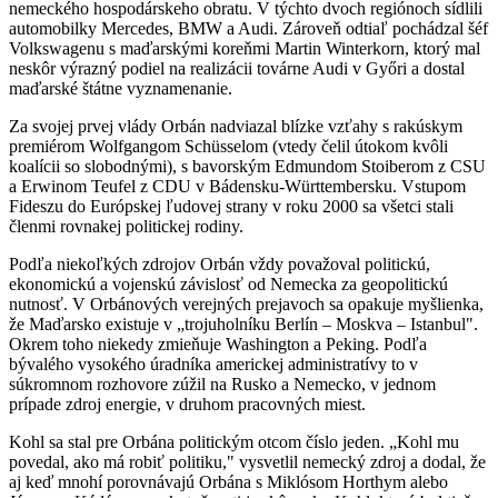
nemeckého hospodárskeho obratu. V týchto dvoch regiónoch sídlili
automobilky Mercedes, BMW a Audi. Zároveň odtiaľ pochádzal šéf
Volkswagenu s maďarskými koreňmi Martin Winterkorn, ktorý mal
neskôr výrazný podiel na realizácii továrne Audi v Győri a dostal
maďarské štátne vyznamenanie.
Za svojej prvej vlády Orbán nadviazal blízke vzťahy s rakúskym
premiérom Wolfgangom Schüsselom (vtedy čelil útokom kvôli
koalícii so slobodnými), s bavorským Edmundom Stoiberom z CSU
a Erwinom Teufel z CDU v Bádensku-Württembersku. Vstupom
Fideszu do Európskej ľudovej strany v roku 2000 sa všetci stali
členmi rovnakej politickej rodiny.
Podľa niekoľkých zdrojov Orbán vždy považoval politickú,
ekonomickú a vojenskú závislosť od Nemecka za geopolitickú
nutnosť. V Orbánových verejných prejavoch sa opakuje myšlienka,
že Maďarsko existuje v „trojuholníku Berlín – Moskva – Istanbul".
Okrem toho niekedy zmieňuje Washington a Peking. Podľa
bývalého vysokého úradníka americkej administratívy to v
súkromnom rozhovore zúžil na Rusko a Nemecko, v jednom
prípade zdroj energie, v druhom pracovných miest.
Kohl sa stal pre Orbána politickým otcom číslo jeden. „Kohl mu
povedal, ako má robiť politiku," vysvetlil nemecký zdroj a dodal, že
aj keď mnohí porovnávajú Orbána s Miklósom Horthym alebo