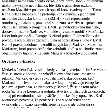
Mazsihisz nemá rada a tento vzťah je vzájomný, hoci k otvoreným
útokom zvyčajne nedochádza. Ide skôr o atmosféru rozkolu,
nedávno Mazsihisz po sporoch opustil konzervatívny rabín Tamás
Róna. Vláda naopak silne preferuje konkurenčnú Zjednotenú
maďarskú židovskú komunitu (EMIH), ktorá reprezentuje
ortodoxný judaizmus, pravicový sionizmus a väzby na spriatelenú
vládu Benjamina Netanjahua. EMIH je zvýhodňovaná finančne,
dostáva priestor v školstve, v armáde aj v snahe urobiť z Maďarska
kóšer hub pre zvyšok Európy. Niektorí politici Fideszu židovského
pôvodu a ich blízki sa zúčastňujú na náboženskom živote v EMIH.
Nemci pravdepodobne prezradili netypickú požiadavku Mazsihisz
Maďarom, ktorí potom schôdzke zabránili, keď sa na chodbe zrazu
objavil štátny tajomník Levente Magyar a Merkelovú odviedol.
Orbánove vyhliadky
Merkelová tieto láskavosti niekedy vracia aj verejne. Približne v tom
čase sa stretli v Soproni na výročí takzvaného Paneurópskeho
pikniku. Merkelová vtedy šokovala maďarskú opozíciu, keď
Maďarsko pochválila za to, ako sa v krajine využívajú európske
peniaze, a povedala, že Nemecko je šťastné, že sa na tom môže
podieľať. Práve korupcia a rodinkárstvo tak pri štátnych zákazkách,
ako aj pri eurofondoch sú najväčšie politické témy opozície. „Keď
Merkelová povedala, že peniaze EÚ sa v Maďarsku dobre
vynakladajú, možno nezvolila správne slová, ale pokúšala sa