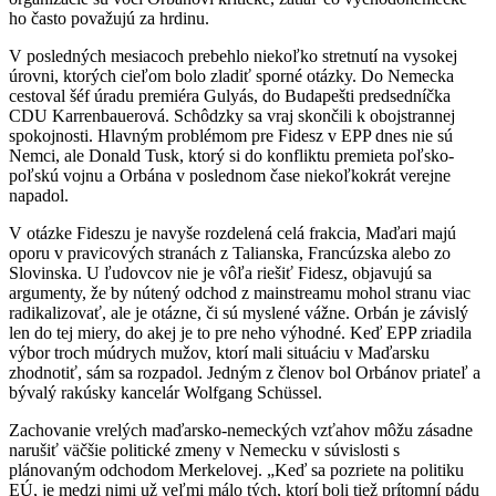
ho často považujú za hrdinu.
V posledných mesiacoch prebehlo niekoľko stretnutí na vysokej
úrovni, ktorých cieľom bolo zladiť sporné otázky. Do Nemecka
cestoval šéf úradu premiéra Gulyás, do Budapešti predsedníčka
CDU Karrenbauerová. Schôdzky sa vraj skončili k obojstrannej
spokojnosti. Hlavným problémom pre Fidesz v EPP dnes nie sú
Nemci, ale Donald Tusk, ktorý si do konfliktu premieta poľsko-
poľskú vojnu a Orbána v poslednom čase niekoľkokrát verejne
napadol.
V otázke Fideszu je navyše rozdelená celá frakcia, Maďari majú
oporu v pravicových stranách z Talianska, Francúzska alebo zo
Slovinska. U ľudovcov nie je vôľa riešiť Fidesz, objavujú sa
argumenty, že by nútený odchod z mainstreamu mohol stranu viac
radikalizovať, ale je otázne, či sú myslené vážne. Orbán je závislý
len do tej miery, do akej je to pre neho výhodné. Keď EPP zriadila
výbor troch múdrych mužov, ktorí mali situáciu v Maďarsku
zhodnotiť, sám sa rozpadol. Jedným z členov bol Orbánov priateľ a
bývalý rakúsky kancelár Wolfgang Schüssel.
Zachovanie vrelých maďarsko-nemeckých vzťahov môžu zásadne
narušiť väčšie politické zmeny v Nemecku v súvislosti s
plánovaným odchodom Merkelovej. „Keď sa pozriete na politiku
EÚ, je medzi nimi už veľmi málo tých, ktorí boli tiež prítomní pádu