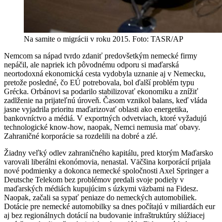
Na samite o migrácii v roku 2015. Foto: TASR/AP
Nemcom sa nápad tvrdo zdaniť predovšetkým nemecké firmy
nepáčil, ale napriek ich pôvodnému odporu si maďarská
neortodoxná ekonomická cesta vydobyla uznanie aj v Nemecku,
pretože posledné, čo EÚ potrebovala, bol ďalší problém typu
Grécka. Orbánovi sa podarilo stabilizovať ekonomiku a znížiť
zadlženie na prijateľnú úroveň. Časom vznikol balans, keď vláda
jasne vyjadrila prioritu maďarizovať oblasti ako energetika,
bankovníctvo a médiá. V exportných odvetviach, ktoré vyžadujú
technologické know-how, naopak, Nemci nemusia mať obavy.
Zahraničné korporácie sa rozdelili na dobré a zlé.
Žiadny veľký odlev zahraničného kapitálu, pred ktorým Maďarsko
varovali liberálni ekonómovia, nenastal. Väčšina korporácií prijala
nové podmienky a dokonca nemecké spoločnosti Axel Springer a
Deutsche Telekom bez problémov predali svoje podiely v
maďarských médiách kupujúcim s úzkymi väzbami na Fidesz.
Naopak, začali sa sypať peniaze do nemeckých automobiliek.
Dotácie pre nemecké automobilky sa dnes počítajú v miliardách eur
aj bez regionálnych dotácií na budovanie infraštruktúry slúžiacej