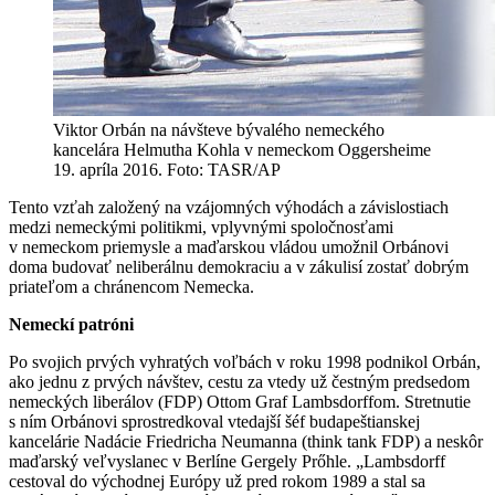
Viktor Orbán na návšteve bývalého nemeckého
kancelára Helmutha Kohla v nemeckom Oggersheime
19. apríla 2016. Foto: TASR/AP
Tento vzťah založený na vzájomných výhodách a závislostiach
medzi nemeckými politikmi, vplyvnými spoločnosťami
v nemeckom priemysle a maďarskou vládou umožnil Orbánovi
doma budovať neliberálnu demokraciu a v zákulisí zostať dobrým
priateľom a chránencom Nemecka.
Nemeckí patróni
Po svojich prvých vyhratých voľbách v roku 1998 podnikol Orbán,
ako jednu z prvých návštev, cestu za vtedy už čestným predsedom
nemeckých liberálov (FDP) Ottom Graf Lambsdorffom. Stretnutie
s ním Orbánovi sprostredkoval vtedajší šéf budapeštianskej
kancelárie Nadácie Friedricha Neumanna (think tank FDP) a neskôr
maďarský veľvyslanec v Berlíne Gergely Prőhle. „Lambsdorff
cestoval do východnej Európy už pred rokom 1989 a stal sa