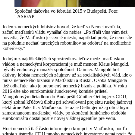
Spoločná tlačovka vo februári 2015 v Budapešti. Foto:
TASR/AP
Jeden z nemeckých lobistov hovorí, že keď sa Nemci uvoľnia,
začnú maďarskú vládu vynášať do nebies. „Po fľaši vína vám tiež
povedia, že Maďarsko je skvelé miesto, napríklad preto, že nemusíte
na poludnie nechať tureckých robotníkov sa odobrať na modlitebné
koberčeky."
Jedným z najdôležitejších sprostredkovateľov medzi maďarskou
vládou a nemeckými korporáciami je muž menom Klaus Mangold,
bývalý vrcholový manažér spoločnosti Daimler. Mangold bol
aktívny lobista nemeckých záujmov už za socialistických vlád, ide o
muža nemeckého biznisu v Maďarsku a Rusku. Osoba Mangolda
tiež odhaľuje, ako je prepojený nemecký biznis a politika. V roku
2016 ešte ako eurokomisár Junckerovej komisie priletel
Mangoldovým lietadlom do Budapešti Günther Oettinger z CDU,
ktorý zohral kľúčovú úlohu pri schvaľovaní projektu ruskej jadrovej
elektrárne Paks II. v Maďarsku. Teraz je Oettinger už aj oficiálnym
zamestnancom maďarskej vlády, po skončení funkčného obdobia
eurokomisára dostal post v novej vládnej agentúre pre vedu.
Hoci nemecká tlač často informuje o korupcii v Maďarsku, podľa
zdroja z ústredia CDU mnoho nemeckých investorov nemá pocit, že