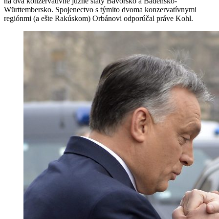
na dva konzervatívne južné štáty Bavorsko a Bádensko-
Württembersko. Spojenectvo s týmito dvoma konzervatívnymi
regiónmi (a ešte Rakúskom) Orbánovi odporúčal práve Kohl.