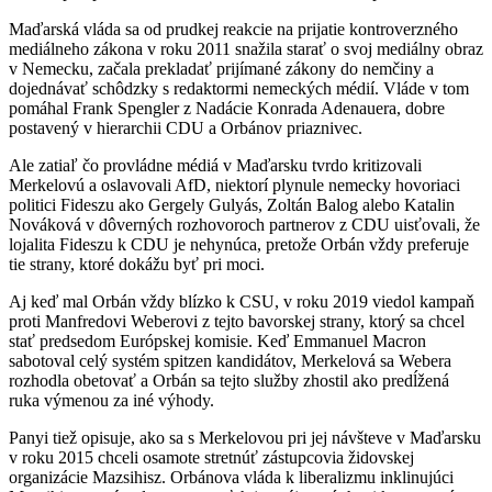
Maďarská vláda sa od prudkej reakcie na prijatie kontroverzného
mediálneho zákona v roku 2011 snažila starať o svoj mediálny obraz
v Nemecku, začala prekladať prijímané zákony do nemčiny a
dojednávať schôdzky s redaktormi nemeckých médií. Vláde v tom
pomáhal Frank Spengler z Nadácie Konrada Adenauera, dobre
postavený v hierarchii CDU a Orbánov priaznivec.
Ale zatiaľ čo provládne médiá v Maďarsku tvrdo kritizovali
Merkelovú a oslavovali AfD, niektorí plynule nemecky hovoriaci
politici Fideszu ako Gergely Gulyás, Zoltán Balog alebo Katalin
Nováková v dôverných rozhovoroch partnerov z CDU uisťovali, že
lojalita Fideszu k CDU je nehynúca, pretože Orbán vždy preferuje
tie strany, ktoré dokážu byť pri moci.
Aj keď mal Orbán vždy blízko k CSU, v roku 2019 viedol kampaň
proti Manfredovi Weberovi z tejto bavorskej strany, ktorý sa chcel
stať predsedom Európskej komisie. Keď Emmanuel Macron
sabotoval celý systém spitzen kandidátov, Merkelová sa Webera
rozhodla obetovať a Orbán sa tejto služby zhostil ako predĺžená
ruka výmenou za iné výhody.
Panyi tiež opisuje, ako sa s Merkelovou pri jej návšteve v Maďarsku
v roku 2015 chceli osamote stretnúť zástupcovia židovskej
organizácie Mazsihisz. Orbánova vláda k liberalizmu inklinujúci