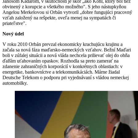
Jánosom Kádárom, v skutočnosti je skôr „ako Kohl, ktorý bol tiež
obvinený z korupcie a všetkého možného". S jeho nástupkyňou
Angelou Merkelovou si Orbán vytvoril „dobre fungujúci pracovný
vzťah založený na rešpekte, oveľa menej na sympatiách či
priateľstve".
Nový údel
V roku 2010 Orbán prevzal ekonomicky krachujúcu krajinu a
začala sa nová fáza maďarsko-nemeckých vzťahov. Bežní Maďari
boli v zúfalej situácii a nová vláda nechcela prilievať olej do ohňa
ďalším uťahovaním opaskov. Rozhodla sa preto zamerať na
zdanenie zahraničných korporácií v konkrétnych oblastiach: v
energetike, bankovníctve a telekomunikáciách. Márne žiadal
Deutsche Telekom o podporu pri vyjednávaní s vládou nemeckej
automobilky.