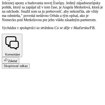
železnej opony a budovania novej Európy. Jediný západoeurópsky
politik, ktorý sa zapájal už v tom čase, je Angela Merkelová, ktorá je
na odchode. Snažil som sa ju prehovoriť, aby nekončila, ale vždy
ma odmietla," povedal nedávno Orbán a tým opísal, ako je
Nemecko pod Merkelovou pre jeho vládu zásadným partnerom.
Vychádza v spolupráci so stránkou Co se děje v Maďarsku/FB.
Komentáre
Zdielať
Skopírovať odkaz