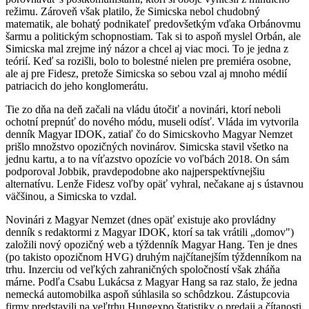
režimu. Zároveň však platilo, že Simicska nebol chudobný
matematik, ale bohatý podnikateľ predovšetkým vďaka Orbánovmu
šarmu a politickým schopnostiam. Tak si to aspoň myslel Orbán, ale
Simicska mal zrejme iný názor a chcel aj viac moci. To je jedna z
teórií. Keď sa rozišli, bolo to bolestné nielen pre premiéra osobne,
ale aj pre Fidesz, pretože Simicska so sebou vzal aj mnoho médií
patriacich do jeho konglomerátu.
Tie zo dňa na deň začali na vládu útočiť a novinári, ktorí neboli
ochotní prepnúť do nového módu, museli odísť. Vláda im vytvorila
denník Magyar IDOK, zatiaľ čo do Simicskovho Magyar Nemzet
prišlo množstvo opozičných novinárov. Simicska stavil všetko na
jednu kartu, a to na víťazstvo opozície vo voľbách 2018. On sám
podporoval Jobbik, pravdepodobne ako najperspektívnejšiu
alternatívu. Lenže Fidesz voľby opäť vyhral, ​​nečakane aj s ústavnou
väčšinou, a Simicska to vzdal.
Novinári z Magyar Nemzet (dnes opäť existuje ako provládny
denník s redaktormi z Magyar IDOK, ktorí sa tak vrátili „domov")
založili nový opozičný web a týždenník Magyar Hang. Ten je dnes
(po takisto opozičnom HVG) druhým najčítanejším týždenníkom na
trhu. Inzerciu od veľkých zahraničných spoločností však zháňa
márne. Podľa Csabu Lukácsa z Magyar Hang sa raz stalo, že jedna
nemecká automobilka aspoň súhlasila so schôdzkou. Zástupcovia
firmy predstavili na veľtrhu Hungexpo štatistiky o predaji a čítanosti