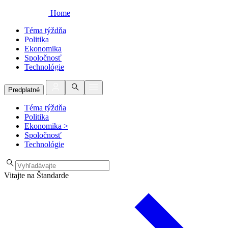
Home
Téma týždňa
Politika
Ekonomika
Spoločnosť
Technológie
Predplatné
Téma týždňa
Politika
Ekonomika
>
Spoločnosť
Technológie
Vitajte na Štandarde