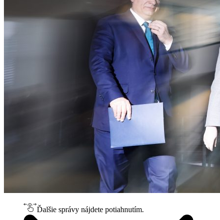
Ďalšie správy nájdete potiahnutím.