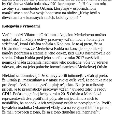
by Orbánova vláda bola obzvlášť skorumpovaná. Hrá v tom rolu
životný štýl samotného Orbána, ktorý žije v usporiadanom
manželstve a nedáva svoje bohatstvo na obdiv: „Keby hýril s
dievčatami a v luxusných autách, bolo by to iné."
Kolegovia s výhodami
Vzťah medzi Viktorom Orbánom a Angelou Merkelovou možno
opísať ako funkčný a úctivý pracovný vzťah, hoci v ňom chýba
srdečnosť, ktorá Orbána spájala s Kohlom. Je to aj preto, že sa
Orbán domnieva, že Merkelová Kohla na konci jeho politickej
kariéry podrazila a zradila aj jeho odkaz, keď CDU nasmerovala do
stredu. Orbán Kohla pred jeho smrťou v roku 2017 navštívil a
nemecká vláda zabránila naplneniu jeho poslednej vôle vyjadrenej
vdovou, aby na jeho pohrebe hovoril namiesto Merkelovej Orbán.
Niektorí sa domnievajú, že si nevytvorili intímnejší vzťah aj preto,
že Orbán je „maskulínny a v hĺbke svojej duše verí, že politika nie je
pre ženy". Avšak ide o „vzťah plný rešpektu. Nie je to milostný
príbeh, je to pragmatický pracovný vzťah," uviedol zdroj z radov
CDU. Počas migračnej krízy v roku 2015 Orbán a Merkelová
reprezentovali dva protiľahlé póly, ale ani jednému z nich to
neublížilo, ba naopak, a ich vzájomný vzťah to neovplyvnilo. Podľa
bývalého úradníka Orbánovej vlády „sa na verejnosti bili len preto,
že mali prospech z toho, že sa z toho druhého stal nepriateľ".