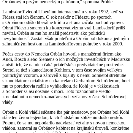
Orbánovým prvým nemeckým patrónom,“ spomína Prőhle.
Lambsdorff viedol Liberálnu internacionálu v roku 1992, keď sa
Fidesz stal ich členom. O rok neskôr z Fideszu po sporoch
s Orbánom odišlo liberálne krídlo a strana začala pochod vpravo.
Obrat Fideszu smerom ku konzervativizmu vraj Lambsdorff príliš
nevítal, Orbán sa mu ho snažil predstaviť ako politickú
nevyhnutnosť. Zostali však priateľmi a Orbán bol dokonca jediným
zahraničným hosťom na Lambsdorffovom pohrebe v roku 2009.
Počas cesty do Nemecka Orbán hovoril s manažérmi firiem ako
Audi, Bosch alebo Siemens o ich možných investíciách v Maďarsku
a uistil ich, že na nich čaká priateľské a predvídateľné prostredie.
Stretol sa tiež s kancelárom Kohlom, v tom čase svojím veľkým
politickým vzorom, a zároveň z lojality k nemu odmietol stretnutie
s kandidátom socialistov na kancelára Gerhardom Schröderom, hoci
mu to poradcovia radili s vyhliadkou, že Kohl je v ťažkostiach
a Schröder sa asi dostane k moci. Toto rozhodnutie viedlo
k ochladnutiu nemecko-maďarských vzťahov v čase Schröderovej
vlády.
Orbán a Kohl vládli súčasne iba pár mesiacov, pre Orbána bol Kohl
stále len živou legendou, k ich ľudskému zblíženiu došlo neskôr.
Potom, čo sa mu nepodarilo nadviazať vzťahy s novou nemeckou
vládou, zameral sa Orbánov kabinet na krajinskú úroveň, konkrétne