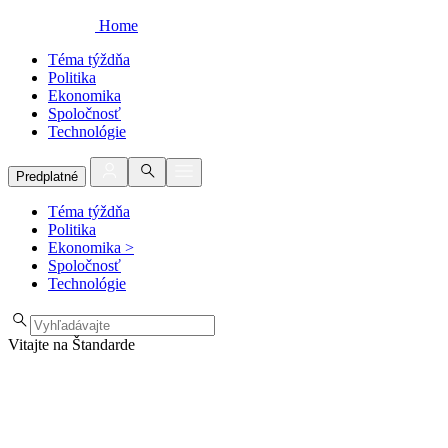
Home
Téma týždňa
Politika
Ekonomika
Spoločnosť
Technológie
Predplatné
Téma týždňa
Politika
Ekonomika
>
Spoločnosť
Technológie
Vitajte na Štandarde