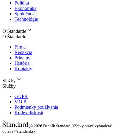
Politika
Ekonomika
Spoločnosť
Technológie
O Štandarde
O Štandarde
Firma
Redakcia
Princípy
História
Kontakty
Služby
Služby
GDPR
V.O.P
Podmienky používania
Kódex diskusií
© 2026
Denník Štandard, Všetky práva vyhradené |
oprava@standard.sk