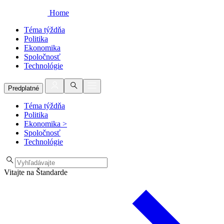
Home
Téma týždňa
Politika
Ekonomika
Spoločnosť
Technológie
Predplatné
Téma týždňa
Politika
Ekonomika
>
Spoločnosť
Technológie
Vitajte na Štandarde