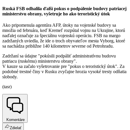
Ruská FSB odhalila ďalší pokus o podpálenie budovy patriacej
ministerstvu obrany, vyšetruje ho ako teroristický útok
Ako pripomenula agentúra AFP, útoky na vojenské budovy sa
množia od februára, keď Kremeľ rozpútal vojnu na Ukrajine, ktorú
naďalej označuje za špeciálnu vojenskú operáciu. FSB na margo
zadržaných uviedla, že ide o troch obyvateľov mesta Vyborg, ktoré
sa nachádza približne 140 kilometrov severne od Petrohradu.
Zadržaní sa údajne "pokúsili podpáliť administratívnu budovu
patriacu (ruskému) ministerstvu obrany".
V kauze sa začalo vyšetrovanie pre "pokus o teroristický útok". Za
podobné trestné činy v Rusku zvyčajne hrozia vysoké tresty odňatia
slobody.
(tasr)
Komentáre
Zdielať