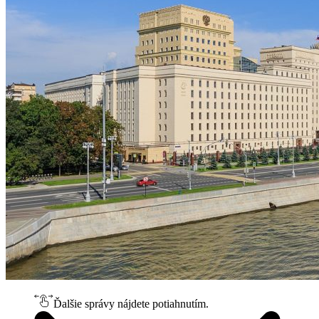
Ďalšie správy nájdete potiahnutím.