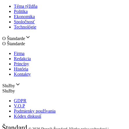
Téma týždňa
Politika
Ekonomika
Spoločnosť
Technológie
O Štandarde
O Štandarde
Firma
Redakcia
Princípy
História
Kontakty
Služby
Služby
GDPR
V.O.P
Podmienky používania
Kódex diskusií
© 2026
Denník Štandard, Všetky práva vyhradené |