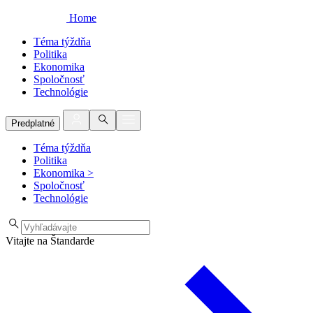
Home
Téma týždňa
Politika
Ekonomika
Spoločnosť
Technológie
Predplatné
Téma týždňa
Politika
Ekonomika
>
Spoločnosť
Technológie
Vitajte na Štandarde