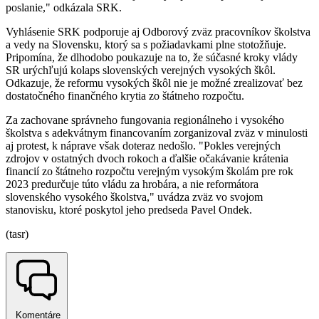
poslanie," odkázala SRK.
Vyhlásenie SRK podporuje aj Odborový zväz pracovníkov školstva
a vedy na Slovensku, ktorý sa s požiadavkami plne stotožňuje.
Pripomína, že dlhodobo poukazuje na to, že súčasné kroky vlády
SR urýchľujú kolaps slovenských verejných vysokých škôl.
Odkazuje, že reformu vysokých škôl nie je možné zrealizovať bez
dostatočného finančného krytia zo štátneho rozpočtu.
Za zachovane správneho fungovania regionálneho i vysokého
školstva s adekvátnym financovaním zorganizoval zväz v minulosti
aj protest, k náprave však doteraz nedošlo. "Pokles verejných
zdrojov v ostatných dvoch rokoch a ďalšie očakávanie krátenia
financií zo štátneho rozpočtu verejným vysokým školám pre rok
2023 predurčuje túto vládu za hrobára, a nie reformátora
slovenského vysokého školstva," uvádza zväz vo svojom
stanovisku, ktoré poskytol jeho predseda Pavel Ondek.
(tasr)
Komentáre