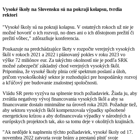
Vysoké školy na Slovensku sú na pokraji kolapsu, tvrdia
rektori
"Vysoké školy sú na pokraji kolapsu. V ostatných rokoch už nie je
možné hovoriť o ich rozvoji, no dnes ani o ich dôstojnom prežití či
prežití vôbec," zdôrazňuje konferencia.
Poukazuje na predchádzajúce škrty v rozpočte verejných vysokých
škôl v rokoch 2021 a 2022 i plánovaný pokles v roku 2023 vo
výške 72 miliónov eur. Za takýchto okolností nie je podľa SRK
možné zabezpečiť základný chod verejných vysokých škôl.
Pripomína, že vysoké školy plnia celé spektrum poslaní a úloh,
pričom vysokoškolský sektor je rozhodujúci pre hospodársky rozvoj
a kľúčový pre budovanie znalostnej spoločnosti.
Vládu SR preto vyzýva na splnenie troch požiadaviek. Žiada ju, aby
zvrátila negatívny vývoj financovania vysokých škôl a aby sa
financovanie dostalo minimálne na úroveň roka 2020. Požaduje tiež,
aby sektoru vysokých škôl kompenzovala výpadky spôsobené
energetickou krízou a aby dofinancovala výpadky v národných a
európskych projektoch tak, ako sa tomu deje v okolitých krajinách.
"Ak nedôjde k naplneniu týchto požiadaviek, vysoké školy od 17.
novembra 2022 zatvoria svoje brány a prestanú plniť svoje