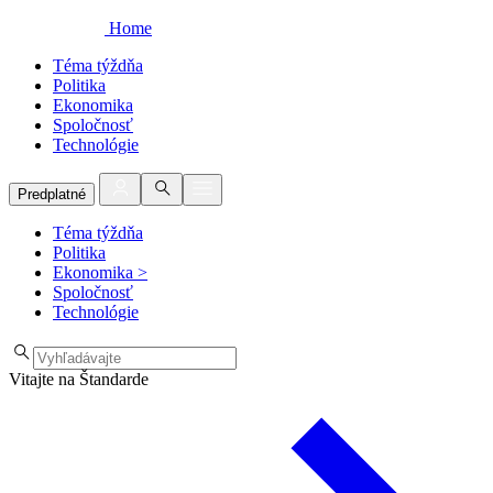
Home
Téma týždňa
Politika
Ekonomika
Spoločnosť
Technológie
Predplatné
Téma týždňa
Politika
Ekonomika
>
Spoločnosť
Technológie
Vitajte na Štandarde