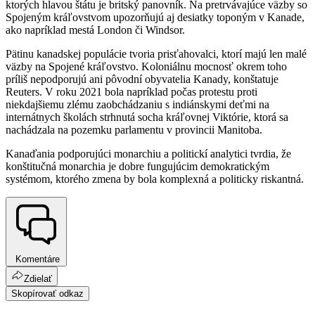
ktorých hlavou štátu je britský panovník. Na pretrvávajúce väzby so
Spojeným kráľovstvom upozorňujú aj desiatky toponým v Kanade,
ako napríklad mestá London či Windsor.
Pätinu kanadskej populácie tvoria prisťahovalci, ktorí majú len malé
väzby na Spojené kráľovstvo. Koloniálnu mocnosť okrem toho
príliš nepodporujú ani pôvodní obyvatelia Kanady, konštatuje
Reuters. V roku 2021 bola napríklad počas protestu proti
niekdajšiemu zlému zaobchádzaniu s indiánskymi deťmi na
internátnych školách strhnutá socha kráľovnej Viktórie, ktorá sa
nachádzala na pozemku parlamentu v provincii Manitoba.
Kanaďania podporujúci monarchiu a politickí analytici tvrdia, že
konštitučná monarchia je dobre fungujúcim demokratickým
systémom, ktorého zmena by bola komplexná a politicky riskantná.
Komentáre
Zdielať
Skopírovať odkaz