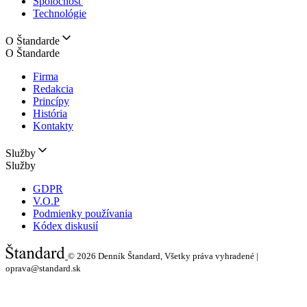
Spoločnosť
Technológie
O Štandarde
O Štandarde
Firma
Redakcia
Princípy
História
Kontakty
Služby
Služby
GDPR
V.O.P
Podmienky používania
Kódex diskusií
© 2026
Denník Štandard, Všetky práva vyhradené |
oprava@standard.sk