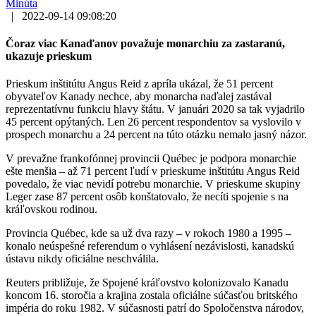
Minúta
|
2022-09-14 09:08:20
Čoraz viac Kanaďanov považuje monarchiu za zastaranú,
ukazuje prieskum
Prieskum inštitútu Angus Reid z apríla ukázal, že 51 percent
obyvateľov Kanady nechce, aby monarcha naďalej zastával
reprezentatívnu funkciu hlavy štátu. V januári 2020 sa tak vyjadrilo
45 percent opýtaných. Len 26 percent respondentov sa vyslovilo v
prospech monarchu a 24 percent na túto otázku nemalo jasný názor.
V prevažne frankofónnej provincii Québec je podpora monarchie
ešte menšia – až 71 percent ľudí v prieskume inštitútu Angus Reid
povedalo, že viac nevidí potrebu monarchie. V prieskume skupiny
Leger zase 87 percent osôb konštatovalo, že necíti spojenie s na
kráľovskou rodinou.
Provincia Québec, kde sa už dva razy – v rokoch 1980 a 1995 –
konalo neúspešné referendum o vyhlásení nezávislosti, kanadskú
ústavu nikdy oficiálne neschválila.
Reuters približuje, že Spojené kráľovstvo kolonizovalo Kanadu
koncom 16. storočia a krajina zostala oficiálne súčasťou britského
impéria do roku 1982. V súčasnosti patrí do Spoločenstva národov,