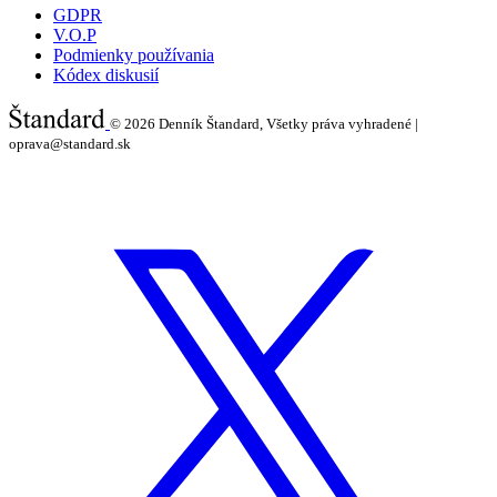
GDPR
V.O.P
Podmienky používania
Kódex diskusií
© 2026
Denník Štandard, Všetky práva vyhradené |
oprava@standard.sk