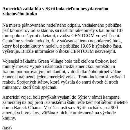
Americká základňa v Sýrii bola cieľom nevydareného
raketového útoku
Na mieste plánovaného nedeľného odpalu, vzdialeného približne
päť kilometrov od základne, sa našli tri raketomety s kalibrom 107
mm spolu so štyrmi raketami, uvádza CENTCOM vo vyhlásení.
Centrálne velenie uviedlo, že v súčasnosti tento nepodarený útok,
ktorý bol podniknutý v nedeľu o približne 19.05 h sýrskeho času,
vyšetruje. Bližšie informácie o útoku CENTCOM nezverejnil.
Vojenská základňa Green Village bola tiež cieľom útokov, keď
minulý mesiac vypukli násilnosti medzi americkou armádou a
Iránom podporovanými militantmi, v dôsledku čoho utrpel vážne
zranenia najmenej jeden americký vojak. Tento incident si vyžiadal
reakciu Spojených štátov, ktorá vyústila do smrti dvoch či troch
militantov, ktorí útok spáchali.
Americkí vojaci boli prvýkrát vyslaní do Sýrie v rámci kampane
zameranej na boj proti Islamskému štátu, ešte keď bol šéfom Bieleho
domu Barack Obama. V súčasnosti sa v Sýrii nachádza asi 900
amerických vojakov, väčšina z nich je umiestnená na východe
krajiny.
(tasr)