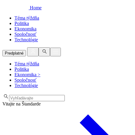
Home
Téma týždňa
Politika
Ekonomika
Spoločnosť
Technológie
Predplatné
Téma týždňa
Politika
Ekonomika
>
Spoločnosť
Technológie
Vitajte na Štandarde