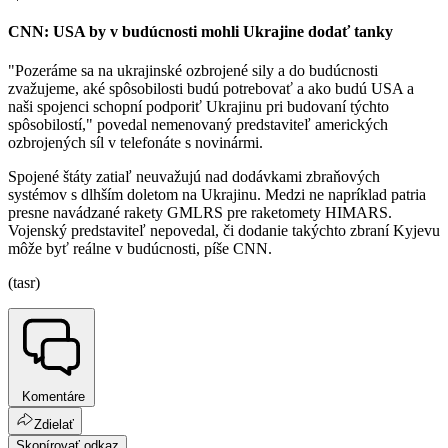
CNN: USA by v budúcnosti mohli Ukrajine dodať tanky
"Pozeráme sa na ukrajinské ozbrojené sily a do budúcnosti
zvažujeme, aké spôsobilosti budú potrebovať a ako budú USA a
naši spojenci schopní podporiť Ukrajinu pri budovaní týchto
spôsobilostí," povedal nemenovaný predstaviteľ amerických
ozbrojených síl v telefonáte s novinármi.
Spojené štáty zatiaľ neuvažujú nad dodávkami zbraňových
systémov s dlhším doletom na Ukrajinu. Medzi ne napríklad patria
presne navádzané rakety GMLRS pre raketomety HIMARS.
Vojenský predstaviteľ nepovedal, či dodanie takýchto zbraní Kyjevu
môže byť reálne v budúcnosti, píše CNN.
(tasr)
Komentáre
Zdielať
Skopírovať odkaz