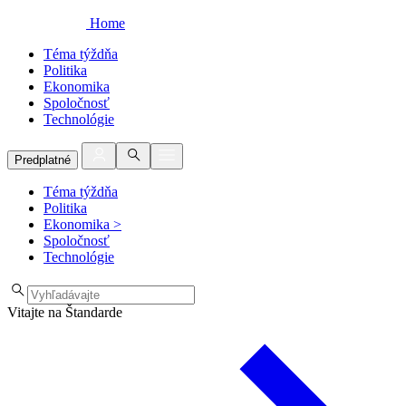
Home
Téma týždňa
Politika
Ekonomika
Spoločnosť
Technológie
Predplatné
Téma týždňa
Politika
Ekonomika
>
Spoločnosť
Technológie
Vitajte na Štandarde