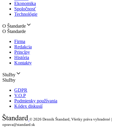
Ekonomika
Spoločnosť
Technológie
O Štandarde
O Štandarde
Firma
Redakcia
Princípy
História
Kontakty
Služby
Služby
GDPR
V.O.P
Podmienky používania
Kódex diskusií
© 2026
Denník Štandard, Všetky práva vyhradené |
oprava@standard.sk