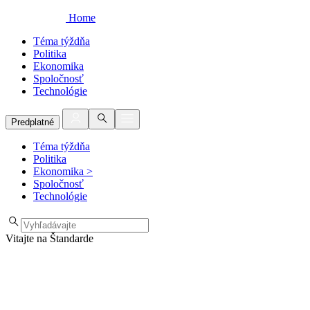
Home
Téma týždňa
Politika
Ekonomika
Spoločnosť
Technológie
Predplatné
Téma týždňa
Politika
Ekonomika
>
Spoločnosť
Technológie
Vitajte na Štandarde