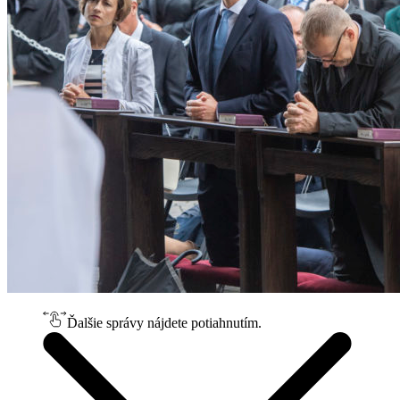
Ďalšie správy nájdete potiahnutím.