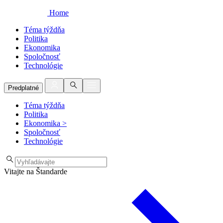
Home
Téma týždňa
Politika
Ekonomika
Spoločnosť
Technológie
Predplatné
Téma týždňa
Politika
Ekonomika
>
Spoločnosť
Technológie
Vitajte na Štandarde