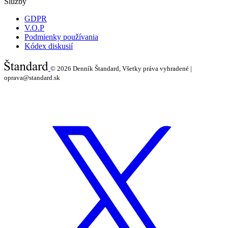
Služby
GDPR
V.O.P
Podmienky používania
Kódex diskusií
© 2026
Denník Štandard, Všetky práva vyhradené |
oprava@standard.sk