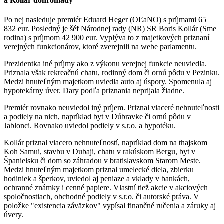
a Kollár dohromady
Po nej nasleduje premiér Eduard Heger (OĽaNO) s príjmami 65
832 eur. Posledný je šéf Národnej rady (NR) SR Boris Kollár (Sme
rodina) s príjmom 42 900 eur. Vyplýva to z majetkových priznaní
verejných funkcionárov, ktoré zverejnili na webe parlamentu.
Prezidentka iné príjmy ako z výkonu verejnej funkcie neuviedla.
Priznala však rekreačnú chatu, rodinný dom či ornú pôdu v Pezinku.
Medzi hnuteľným majetkom uviedla auto aj úspory. Spomenula aj
hypotekárny úver. Dary podľa priznania neprijala žiadne.
Premiér rovnako neuviedol iný príjem. Priznal viaceré nehnuteľnosti
a podiely na nich, napríklad byt v Dúbravke či ornú pôdu v
Jablonci. Rovnako uviedol podiely v s.r.o. a hypotéku.
Kollár priznal viacero nehnuteľností, napríklad dom na thajskom
Koh Samui, stavbu v Dubaji, chatu v rakúskom Bergu, byt v
Španielsku či dom so záhradou v bratislavskom Starom Meste.
Medzi hnuteľným majetkom priznal umelecké diela, zbierku
hodiniek a šperkov, uviedol aj peniaze a vklady v bankách,
ochranné známky i cenné papiere. Vlastní tiež akcie v akciových
spoločnostiach, obchodné podiely v s.r.o. či autorské práva. V
položke "existencia záväzkov" vypísal finančné ručenia a záruky aj
úvery.