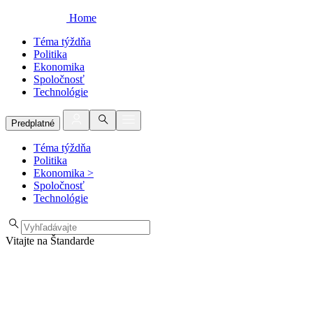
Home
Téma týždňa
Politika
Ekonomika
Spoločnosť
Technológie
Predplatné
Téma týždňa
Politika
Ekonomika
>
Spoločnosť
Technológie
Vitajte na Štandarde