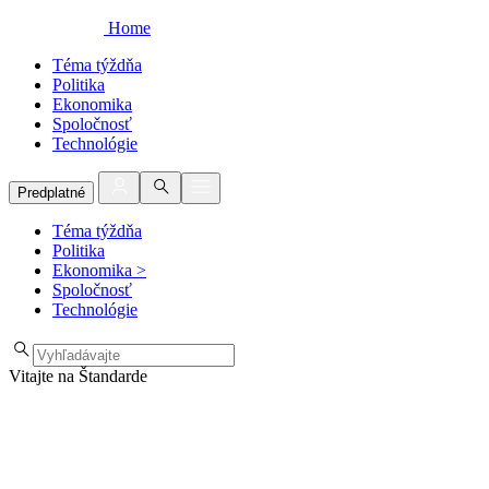
Home
Téma týždňa
Politika
Ekonomika
Spoločnosť
Technológie
Predplatné
Téma týždňa
Politika
Ekonomika
>
Spoločnosť
Technológie
Vitajte na Štandarde