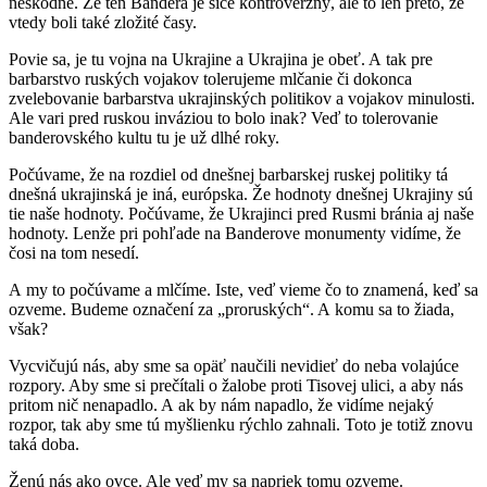
neškodné. Že ten Bandera je síce kontroverzný, ale to len preto, že
vtedy boli také zložité časy.
Povie sa, je tu vojna na Ukrajine a Ukrajina je obeť. A tak pre
barbarstvo ruských vojakov tolerujeme mlčanie či dokonca
zvelebovanie barbarstva ukrajinských politikov a vojakov minulosti.
Ale vari pred ruskou inváziou to bolo inak? Veď to tolerovanie
banderovského kultu tu je už dlhé roky.
Počúvame, že na rozdiel od dnešnej barbarskej ruskej politiky tá
dnešná ukrajinská je iná, európska. Že hodnoty dnešnej Ukrajiny sú
tie naše hodnoty. Počúvame, že Ukrajinci pred Rusmi bránia aj naše
hodnoty. Lenže pri pohľade na Banderove monumenty vidíme, že
čosi na tom nesedí.
A my to počúvame a mlčíme. Iste, veď vieme čo to znamená, keď sa
ozveme. Budeme označení za „proruských“. A komu sa to žiada,
však?
Vycvičujú nás, aby sme sa opäť naučili nevidieť do neba volajúce
rozpory. Aby sme si prečítali o žalobe proti Tisovej ulici, a aby nás
pritom nič nenapadlo. A ak by nám napadlo, že vidíme nejaký
rozpor, tak aby sme tú myšlienku rýchlo zahnali. Toto je totiž znovu
taká doba.
Ženú nás ako ovce. Ale veď my sa napriek tomu ozveme.