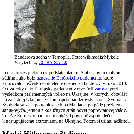
Banderova socha v Ternopile. Foto: wikimedia/Mykola
Vasylechko,
CC BY-SA 4.0
Tento proces prebieha v podstate hladko. S občasnými malými
zádrhmi ako bolo
uznesenie Európskeho parlamentu
, ktoré
kritizovalo Juščenkovo udelenie ocenenia Banderovi v roku 2010.
O dva roky nato Európsky parlament v rezolúcii
varoval
pred
výsledkom parlamentných volieb na Ukrajine, v ktorých, obzvlášť
na západnej Ukrajine, veľmi uspela banderovská strana Svoboda.
Svoboda sa stala po udalostiach na Majdane, po páde prezidenta
Janukovyča, jednou z koaličných strán novej poprevratovej vlády.
To ešte Európsky parlament dokázal povedať aspoň niečo
k nastupujúcemu extrémizmu na Ukrajine. Potom si už ani neškrtol.
Medzi Hitlerom a Stalinom