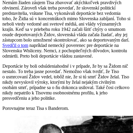
Nemám žiaden záujem Tisa zbavovať akýchkoľvek pravdivých
obvinení. Zároveň však treba povedať, že slovenskí politickí
predstavitelia, vrátane Tisa, vykonávali deportácie bez vedomia
toho, že Židia sú v koncentrákoch mimo Slovenska zabíjaní. Toho si
neboli vtedy vedomé ani svetové médiá, ani vlády významných
krajín. Keď sa v priebehu roku 1942 začali šíriť chýry o smutnom
osude deportovaných Židov, slovenská vláda začala žiadať, aby jej
zástupcom bolo umožnené skontrolovať, ako sa deportovaným darí.
Svedčil o tom
napríklad nemecký poverenec pre deportácie na
Slovensku Wisliceny. Nemci, z pochopiteľných dôvodov, kontrolu
odmietli. Preto boli deportácie vládou zastavené.
Deportácie by boli odsúdeniahodné i v prípade, že by sa Židom nič
nestalo. To treba jasne povedať. Nemožno však tvrdiť, že Tiso
o usmrcovaní Židov vedel, tobôž nie, že si tú smrť Židov želal. Tiso
nikdy nevyslovil výroky, ktorými by želal nejakým civilným
osobám smrť, prípadne sa o ňu dokonca usiloval. Také čosi celkovo
nikdy nepatrilo k Tisovmu osobnostnému profilu, k jeho
presvedčeniu a jeho politike.
Porovnajme teraz Tisa s Banderom.