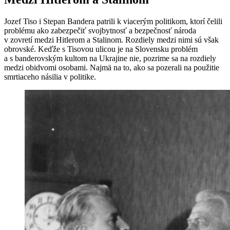
Jozef Tiso i Stepan Bandera patrili k viacerým politikom, ktorí čelili
problému ako zabezpečiť svojbytnosť a bezpečnosť národa
v zovretí medzi Hitlerom a Stalinom. Rozdiely medzi nimi sú však
obrovské. Keďže s Tisovou ulicou je na Slovensku problém
a s banderovským kultom na Ukrajine nie, pozrime sa na rozdiely
medzi obidvomi osobami. Najmä na to, ako sa pozerali na použitie
smrtiaceho násilia v politike.