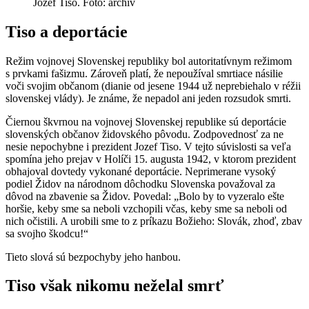
Jozef Tiso. Foto: archív
Tiso a deportácie
Režim vojnovej Slovenskej republiky bol autoritatívnym režimom
s prvkami fašizmu. Zároveň platí, že nepoužíval smrtiace násilie
voči svojim občanom (dianie od jesene 1944 už neprebiehalo v réžii
slovenskej vlády). Je známe, že nepadol ani jeden rozsudok smrti.
Čiernou škvrnou na vojnovej Slovenskej republike sú deportácie
slovenských občanov židovského pôvodu. Zodpovednosť za ne
nesie nepochybne i prezident Jozef Tiso. V tejto súvislosti sa veľa
spomína jeho prejav v Holíči 15. augusta 1942, v ktorom prezident
obhajoval dovtedy vykonané deportácie. Neprimerane vysoký
podiel Židov na národnom dôchodku Slovenska považoval za
dôvod na zbavenie sa Židov. Povedal: „Bolo by to vyzeralo ešte
horšie, keby sme sa neboli vzchopili včas, keby sme sa neboli od
nich očistili. A urobili sme to z príkazu Božieho: Slovák, zhoď, zbav
sa svojho škodcu!“
Tieto slová sú bezpochyby jeho hanbou.
Tiso však nikomu neželal smrť