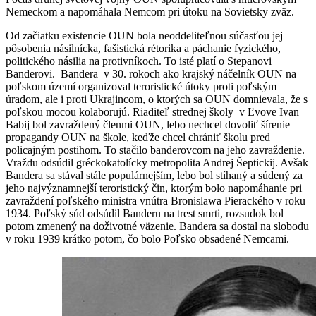
Nemeckom a napomáhala Nemcom pri útoku na Sovietsky zväz.
Od začiatku existencie OUN bola neoddeliteľnou súčasťou jej
pôsobenia násilnícka, fašistická rétorika a páchanie fyzického,
politického násilia na protivníkoch. To isté platí o Stepanovi
Banderovi. Bandera v 30. rokoch ako krajský náčelník OUN na
poľskom území organizoval teroristické útoky proti poľským
úradom, ale i proti Ukrajincom, o ktorých sa OUN domnievala, že s
poľskou mocou kolaborujú. Riaditeľ strednej školy v Ľvove Ivan
Babij bol zavraždený členmi OUN, lebo nechcel dovoliť šírenie
propagandy OUN na škole, keďže chcel chrániť školu pred
policajným postihom. To stačilo banderovcom na jeho zavraždenie.
Vraždu odsúdil gréckokatolícky metropolita Andrej Šeptickij. Avšak
Bandera sa stával stále populárnejším, lebo bol stíhaný a súdený za
jeho najvýznamnejší teroristický čin, ktorým bolo napomáhanie pri
zavraždení poľského ministra vnútra Bronislawa Pierackého v roku
1934. Poľský súd odsúdil Banderu na trest smrti, rozsudok bol
potom zmenený na doživotné väzenie. Bandera sa dostal na slobodu
v roku 1939 krátko potom, čo bolo Poľsko obsadené Nemcami.