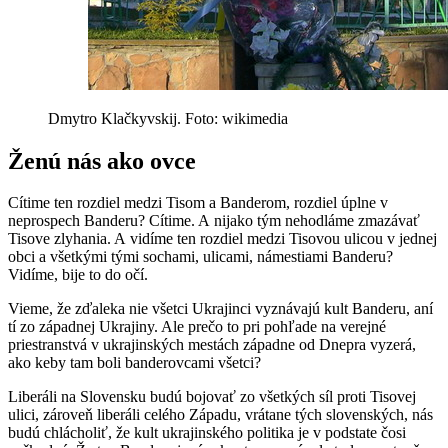
Dmytro Klačkyvskij. Foto: wikimedia
Ženú nás ako ovce
Cítime ten rozdiel medzi Tisom a Banderom, rozdiel úplne v
neprospech Banderu? Cítime. A nijako tým nehodláme zmazávať
Tisove zlyhania. A vidíme ten rozdiel medzi Tisovou ulicou v jednej
obci a všetkými tými sochami, ulicami, námestiami Banderu?
Vidíme, bije to do očí.
Vieme, že zďaleka nie všetci Ukrajinci vyznávajú kult Banderu, aní
tí zo západnej Ukrajiny. Ale prečo to pri pohľade na verejné
priestranstvá v ukrajinských mestách západne od Dnepra vyzerá,
ako keby tam boli banderovcami všetci?
Liberáli na Slovensku budú bojovať zo všetkých síl proti Tisovej
ulici, zároveň liberáli celého Západu, vrátane tých slovenských, nás
budú chlácholiť, že kult ukrajinského politika je v podstate čosi