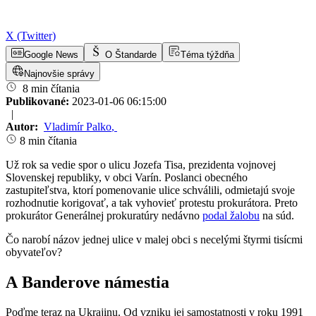
X (Twitter)
Google News
O Štandarde
Téma týždňa
Najnovšie správy
8 min čítania
Publikované:
2023-01-06 06:15:00
|
Autor:
Vladimír Palko
,
8 min čítania
Už rok sa vedie spor o ulicu Jozefa Tisa, prezidenta vojnovej
Slovenskej republiky, v obci Varín. Poslanci obecného
zastupiteľstva, ktorí pomenovanie ulice schválili, odmietajú svoje
rozhodnutie korigovať, a tak vyhovieť protestu prokurátora. Preto
prokurátor Generálnej prokuratúry nedávno
podal žalobu
na súd.
Čo narobí názov jednej ulice v malej obci s necelými štyrmi tisícmi
obyvateľov?
A Banderove námestia
Poďme teraz na Ukrajinu. Od vzniku jej samostatnosti v roku 1991