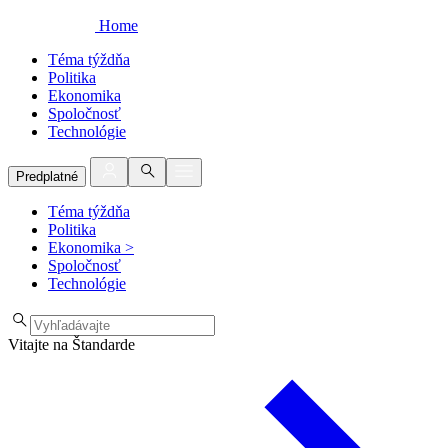
Home
Téma týždňa
Politika
Ekonomika
Spoločnosť
Technológie
Predplatné
Téma týždňa
Politika
Ekonomika
>
Spoločnosť
Technológie
Vitajte na Štandarde