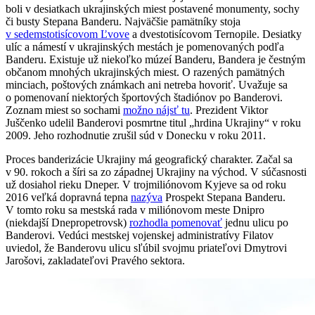
boli v desiatkach ukrajinských miest postavené monumenty, sochy
či busty Stepana Banderu. Najväčšie pamätníky stoja
v sedemstotisícovom Ľvove
a dvestotisícovom Ternopile. Desiatky
ulíc a námestí v ukrajinských mestách je pomenovaných podľa
Banderu. Existuje už niekoľko múzeí Banderu, Bandera je čestným
občanom mnohých ukrajinských miest. O razených pamätných
minciach, poštových známkach ani netreba hovoriť. Uvažuje sa
o pomenovaní niektorých športových štadiónov po Banderovi.
Zoznam miest so sochami
možno nájsť tu
. Prezident Viktor
Juščenko udelil Banderovi posmrtne titul „hrdina Ukrajiny“ v roku
2009. Jeho rozhodnutie zrušil súd v Donecku v roku 2011.
Proces banderizácie Ukrajiny má geografický charakter. Začal sa
v 90. rokoch a šíri sa zo západnej Ukrajiny na východ. V súčasnosti
už dosiahol rieku Dneper. V trojmiliónovom Kyjeve sa od roku
2016 veľká dopravná tepna
nazýva
Prospekt Stepana Banderu.
V tomto roku sa mestská rada v miliónovom meste Dnipro
(niekdajší Dnepropetrovsk)
rozhodla pomenovať
jednu ulicu po
Banderovi. Vedúci mestskej vojenskej administratívy Filatov
uviedol, že Banderovu ulicu sľúbil svojmu priateľovi Dmytrovi
Jarošovi, zakladateľovi Pravého sektora.