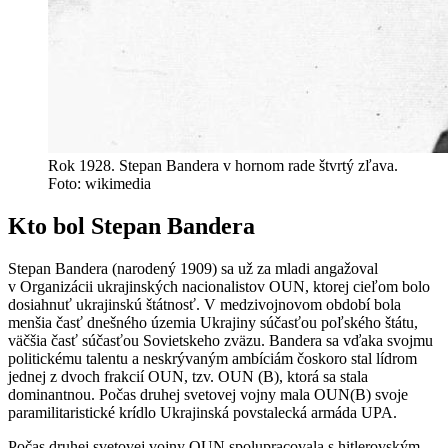
Rok 1928. Stepan Bandera v hornom rade štvrtý zľava.
Foto: wikimedia
Kto bol Stepan Bandera
Stepan Bandera (narodený 1909) sa už za mladi angažoval
v Organizácii ukrajinských nacionalistov OUN, ktorej cieľom bolo
dosiahnuť ukrajinskú štátnosť. V medzivojnovom období bola
menšia časť dnešného územia Ukrajiny súčasťou poľského štátu,
väčšia časť súčasťou Sovietskeho zväzu. Bandera sa vďaka svojmu
politickému talentu a neskrývaným ambíciám čoskoro stal lídrom
jednej z dvoch frakcií OUN, tzv. OUN (B), ktorá sa stala
dominantnou. Počas druhej svetovej vojny mala OUN(B) svoje
paramilitaristické krídlo Ukrajinská povstalecká armáda UPA.
Počas druhej svetovej vojny OUN spolupracovala s hitlerovským