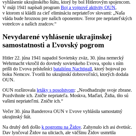
vyhlásenie ukrajinského štátu, ktorý by bol Hitlerovým spojencom.
V máji 1941 napísali program
Boj a vojnové aktivity OUN
,
v ktorom si kládli za cieľ elimináciu nepriateľov slovami: „Naša
vláda bude hroznou pre našich oponentov. Teror pre nepriateľských
votrelcov a našich zradcov.“
Nevydarené vyhlásenie ukrajinskej
samostatnosti a Ľvovský pogrom
Hitler 22. júna 1941 napadol Sovietsky zväz, 30. júna nemecký
Wehrmacht vkročil do dovtedy sovietskeho Ľvova, spolu s ním
prišli do Ľvova príslušníci
bataliónu Nachtigall
, ktorý bojoval po
boku Nemcov. Tvorili ho ukrajinskí dobrovoľníci, ktorých dodala
OUN.
OUN rozširovala
letáky s posolstvom
: „Neodhadzujte svoje zbrane.
Pozdvihnite ich. Zničte nepriateľa. Moskva, Maďari, Židia, títo sú
vašimi nepriateľmi. Zničte ich.“
Večer 30. júna Banderova OUN v Ľvove vyhlásila samostatný
ukrajinský štát.
Na druhý deň došlo
k pogromu na Židov
. Zahynulo ich asi dvetisíc.
Dav lynčoval Židov na uliciach, ale väčšinu Židov usmrtila