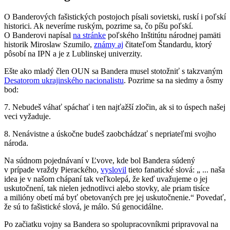
O Banderových fašistických postojoch písali sovietski, ruskí i poľskí
historici. Ak neveríme ruským, pozrime sa, čo píšu poľskí.
O Banderovi napísal
na stránke
poľského Inštitútu národnej pamäti
historik Miroslaw Szumilo,
známy aj
čitateľom Štandardu, ktorý
pôsobí na IPN a je z Lublinskej univerzity.
Ešte ako mladý člen OUN sa Bandera musel stotožniť s takzvaným
Desatorom ukrajinského nacionalistu
. Pozrime sa na siedmy a ôsmy
bod:
7. Nebudeš váhať spáchať i ten najťažší zločin, ak si to úspech našej
veci vyžaduje.
8. Nenávistne a úskočne budeš zaobchádzať s nepriateľmi svojho
národa.
Na súdnom pojednávaní v Ľvove, kde bol Bandera súdený
v prípade vraždy Pierackého,
vyslovil
tieto fanatické slová: „ ... naša
idea je v našom chápaní tak veľkolepá, že keď uvažujeme o jej
uskutočnení, tak nielen jednotlivci alebo stovky, ale priam tisíce
a milióny obetí má byť obetovaných pre jej uskutočnenie.“ Povedať,
že sú to fašistické slová, je málo. Sú genocidálne.
Po začiatku vojny sa Bandera so spolupracovníkmi pripravoval na