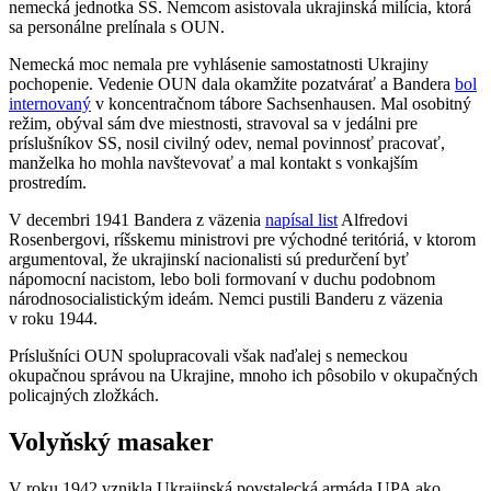
nemecká jednotka SS. Nemcom asistovala ukrajinská milícia, ktorá
sa personálne prelínala s OUN.
Nemecká moc nemala pre vyhlásenie samostatnosti Ukrajiny
pochopenie. Vedenie OUN dala okamžite pozatvárať a Bandera
bol
internovaný
v koncentračnom tábore Sachsenhausen. Mal osobitný
režim, obýval sám dve miestnosti, stravoval sa v jedálni pre
príslušníkov SS, nosil civilný odev, nemal povinnosť pracovať,
manželka ho mohla navštevovať a mal kontakt s vonkajším
prostredím.
V decembri 1941 Bandera z väzenia
napísal list
Alfredovi
Rosenbergovi, ríšskemu ministrovi pre východné teritóriá, v ktorom
argumentoval, že ukrajinskí nacionalisti sú predurčení byť
nápomocní nacistom, lebo boli formovaní v duchu podobnom
národnosocialistickým ideám. Nemci pustili Banderu z väzenia
v roku 1944.
Príslušníci OUN spolupracovali však naďalej s nemeckou
okupačnou správou na Ukrajine, mnoho ich pôsobilo v okupačných
policajných zložkách.
Volyňský masaker
V roku 1942 vznikla Ukrajinská povstalecká armáda UPA ako