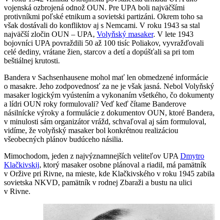
vojenská ozbrojená odnož OUN. Pre UPA boli najväčšími
protivníkmi poľské etnikum a sovietski partizáni. Okrem toho sa
však dostávali do konfliktov aj s Nemcami. V roku 1943 sa stal
najväčší zločin OUN – UPA,
Volyňský masaker
. V lete 1943
bojovníci UPA povraždili 50 až 100 tisíc Poliakov, vyvražďovali
celé dediny, vrátane žien, starcov a detí a dopúšťali sa pri tom
beštiálnej krutosti.
Bandera v Sachsenhausene mohol mať len obmedzené informácie
o masakre. Jeho zodpovednosť za ne je však jasná. Nebol Volyňský
masaker logickým vyústením a vykonaním všetkého, čo dokumenty
a lídri OUN roky formulovali? Veď keď čítame Banderove
násilnícke výroky a formulácie z dokumentov OUN, ktoré Bandera,
v minulosti sám organizátor vrážd, schvaľoval aj sám formuloval,
vidíme, že volyňský masaker bol konkrétnou realizáciou
všeobecných plánov budúceho násilia.
Mimochodom, jeden z najvýznamnejších veliteľov UPA
Dmytro
Klačkivskij
, ktorý masaker osobne plánoval a riadil, má pamätník
v Oržive pri Rivne, na mieste, kde Klačkivského v roku 1945 zabila
sovietska NKVD, pamätník v rodnej Zbaraži a bustu na ulici
v Rivne.