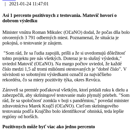
|
2021-01-24 11:47:01
Asi 1 percento pozitívnych z testovania. Matovič hovorí o
dobrom výsledku
Minister vnútra Roman Mikulec (OĽaNO) dodal, že počas dňa bolo
otvorených 3 791 odberných miest. Poznamenal, že situácia je
pokojná, o testovanie je záujem.
"Som rád, že sa ľudia zapojili, prišli a že si uvedomujú dôležitosť
tohto projektu pre nás všetkých. Doteraz je to slušný výsledok,"
uviedol Matovič (OĽaNO). Na margo počtov uviedol, že každé
číslo medzi 1,5 až tromi miliónmi otestovaných je "dobré číslo". V
súvislosti so sobotnými výsledkami označil za najväčšieho
rekordéra, čo sa miery pozitivity týka, okres Revúca.
Zároveň sa premiér poďakoval všetkým, ktorí pridali ruku k dielu a
zabezpečili, aby skríningové testovanie malo plynulý priebeh. "Som
rád, že sa spoločnosť zomkla v boji s pandémiou," povedal minister
zdravotníctva Marek Krajčí (OĽaNO). Cieľom skríningového
testovania podľa Krajčího bolo identifikovať ohniská, teda lepšie
regióny od horších.
Pozitívnych môže byť viac ako jedno percento