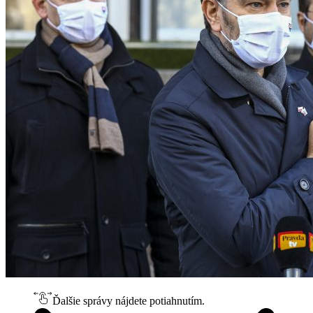
Ďalšie správy nájdete potiahnutím.