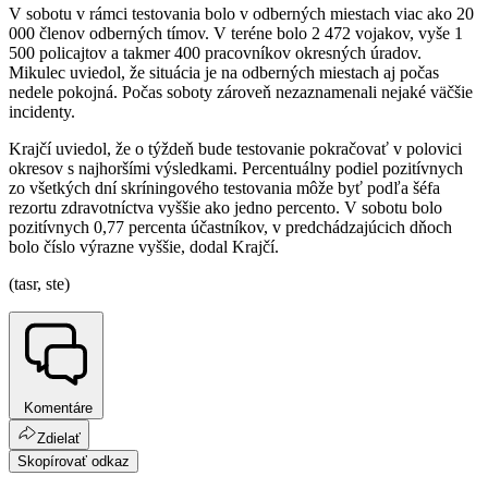
V sobotu v rámci testovania bolo v odberných miestach viac ako 20
000 členov odberných tímov. V teréne bolo 2 472 vojakov, vyše 1
500 policajtov a takmer 400 pracovníkov okresných úradov.
Mikulec uviedol, že situácia je na odberných miestach aj počas
nedele pokojná. Počas soboty zároveň nezaznamenali nejaké väčšie
incidenty.
Krajčí uviedol, že o týždeň bude testovanie pokračovať v polovici
okresov s najhoršími výsledkami. Percentuálny podiel pozitívnych
zo všetkých dní skríningového testovania môže byť podľa šéfa
rezortu zdravotníctva vyššie ako jedno percento. V sobotu bolo
pozitívnych 0,77 percenta účastníkov, v predchádzajúcich dňoch
bolo číslo výrazne vyššie, dodal Krajčí.
(tasr, ste)
Komentáre
Zdielať
Skopírovať odkaz