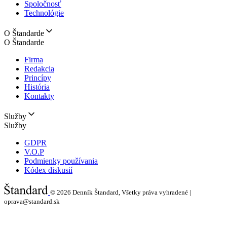
Spoločnosť
Technológie
O Štandarde
O Štandarde
Firma
Redakcia
Princípy
História
Kontakty
Služby
Služby
GDPR
V.O.P
Podmienky používania
Kódex diskusií
© 2026
Denník Štandard, Všetky práva vyhradené |
oprava@standard.sk