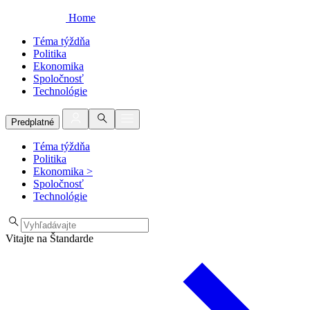
Home
Téma týždňa
Politika
Ekonomika
Spoločnosť
Technológie
Predplatné
Téma týždňa
Politika
Ekonomika
>
Spoločnosť
Technológie
Vitajte na Štandarde