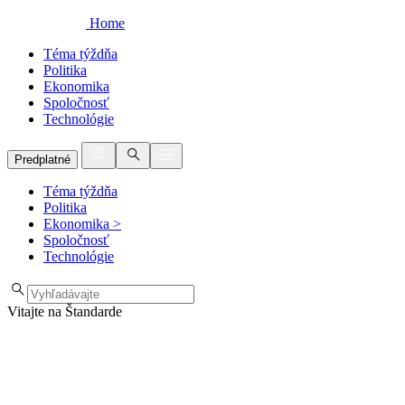
Home
Téma týždňa
Politika
Ekonomika
Spoločnosť
Technológie
Predplatné
Téma týždňa
Politika
Ekonomika
>
Spoločnosť
Technológie
Vitajte na Štandarde