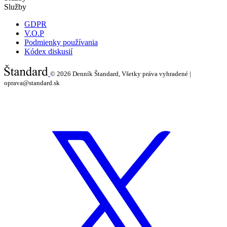
Služby
GDPR
V.O.P
Podmienky používania
Kódex diskusií
© 2026
Denník Štandard, Všetky práva vyhradené |
oprava@standard.sk