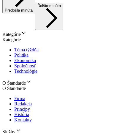
Ďalšia minúta
Predošlá minúta
Kategórie
Kategórie
Téma týždňa
Politika
Ekonomika
Spoločnosť
Technológie
O Štandarde
O Štandarde
Firma
Redakcia
Princípy
História
Kontakty
Služby