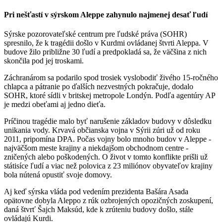
Pri nešťastí v sýrskom Aleppe zahynulo najmenej desať ľudí
Sýrske pozorovateľské centrum pre ľudské práva (SOHR)
spresnilo, že k tragédii došlo v Kurdmi ovládanej štvrti Aleppa. V
budove žilo približne 30 ľudí a predpokladá sa, že väčšina z nich
skončila pod jej troskami.
Záchranárom sa podarilo spod trosiek vyslobodiť živého 15-ročného
chlapca a pátranie po ďalších nezvestných pokračuje, dodalo
SOHR, ktoré sídli v britskej metropole Londýn. Podľa agentúry AP
je medzi obeťami aj jedno dieťa.
Príčinou tragédie malo byť narušenie základov budovy v dôsledku
unikania vody. Krvavá občianska vojna v Sýrii zúri už od roku
2011, pripomína DPA. Počas vojny bolo mnoho budov v Aleppe -
najväčšom meste krajiny a niekdajšom obchodnom centre -
zničených alebo poškodených. O život v tomto konflikte prišli už
státisíce ľudí a viac než polovica z 23 miliónov obyvateľov krajiny
bola nútená opustiť svoje domovy.
Aj keď sýrska vláda pod vedením prezidenta Bašára Asada
opätovne dobyla Aleppo z rúk ozbrojených opozičných zoskupení,
daná štvrť Šajch Maksúd, kde k zrúteniu budovy došlo, stále
ovládajú Kurdi.