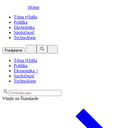
Home
Téma týždňa
Politika
Ekonomika
Spoločnosť
Technológie
Predplatné
Téma týždňa
Politika
Ekonomika
>
Spoločnosť
Technológie
Vitajte na Štandarde