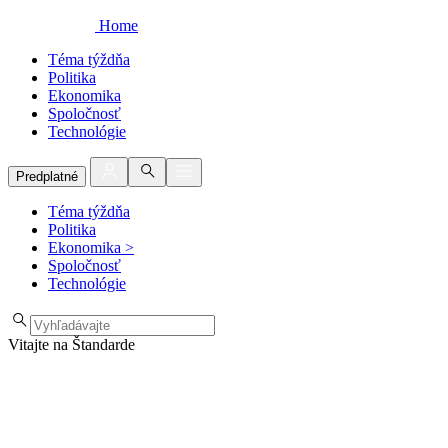
Home
Téma týždňa
Politika
Ekonomika
Spoločnosť
Technológie
Predplatné
Téma týždňa
Politika
Ekonomika
>
Spoločnosť
Technológie
Vitajte na Štandarde