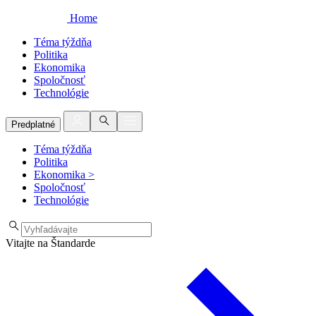
Home
Téma týždňa
Politika
Ekonomika
Spoločnosť
Technológie
Predplatné
Téma týždňa
Politika
Ekonomika
>
Spoločnosť
Technológie
Vitajte na Štandarde