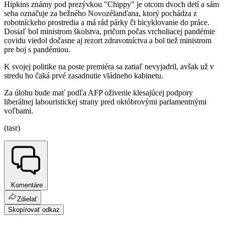
Hipkins známy pod prezývkou "Chippy" je otcom dvoch detí a sám
seba označuje za bežného Novozélanďana, ktorý pochádza z
robotníckeho prostredia a má rád párky či bicyklovanie do práce.
Dosiaľ bol ministrom školstva, pričom počas vrcholiacej pandémie
covidu viedol dočasne aj rezort zdravotníctva a bol tiež ministrom
pre boj s pandémiou.
K svojej politike na poste premiéra sa zatiaľ nevyjadril, avšak už v
stredu ho čaká prvé zasadnutie vládneho kabinetu.
Za úlohu bude mať podľa AFP oživenie klesajúcej podpory
liberálnej labouristickej strany pred októbrovými parlamentnými
voľbami.
(tasr)
Komentáre
Zdielať
Skopírovať odkaz