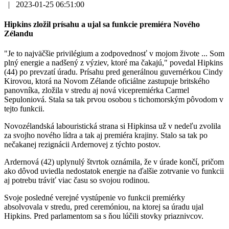
|
2023-01-25 06:51:00
Hipkins zložil prísahu a ujal sa funkcie premiéra Nového
Zélandu
"Je to najväčšie privilégium a zodpovednosť v mojom živote ... Som
plný energie a nadšený z výziev, ktoré ma čakajú," povedal Hipkins
(44) po prevzatí úradu. Prísahu pred generálnou guvernérkou Cindy
Kirovou, ktorá na Novom Zélande oficiálne zastupuje britského
panovníka, zložila v stredu aj nová vicepremiérka Carmel
Sepuloniová. Stala sa tak prvou osobou s tichomorským pôvodom v
tejto funkcii.
Novozélandská labouristická strana si Hipkinsa už v nedeľu zvolila
za svojho nového lídra a tak aj premiéra krajiny. Stalo sa tak po
nečakanej rezignácii Ardernovej z týchto postov.
Ardernová (42) uplynulý štvrtok oznámila, že v úrade končí, pričom
ako dôvod uviedla nedostatok energie na ďalšie zotrvanie vo funkcii
aj potrebu tráviť viac času so svojou rodinou.
Svoje posledné verejné vystúpenie vo funkcii premiérky
absolvovala v stredu, pred ceremóniou, na ktorej sa úradu ujal
Hipkins. Pred parlamentom sa s ňou lúčili stovky priaznivcov.