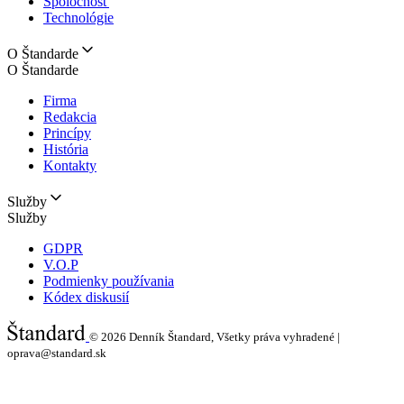
Spoločnosť
Technológie
O Štandarde
O Štandarde
Firma
Redakcia
Princípy
História
Kontakty
Služby
Služby
GDPR
V.O.P
Podmienky používania
Kódex diskusií
© 2026
Denník Štandard, Všetky práva vyhradené |
oprava@standard.sk