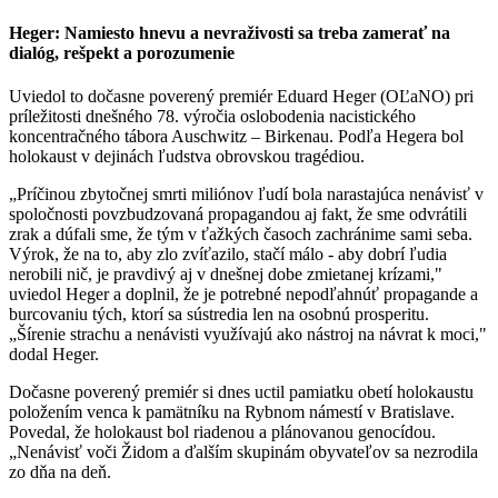
Heger: Namiesto hnevu a nevraživosti sa treba zamerať na
dialóg, rešpekt a porozumenie
Uviedol to dočasne poverený premiér Eduard Heger (OĽaNO) pri
príležitosti dnešného 78. výročia oslobodenia nacistického
koncentračného tábora Auschwitz – Birkenau. Podľa Hegera bol
holokaust v dejinách ľudstva obrovskou tragédiou.
„Príčinou zbytočnej smrti miliónov ľudí bola narastajúca nenávisť v
spoločnosti povzbudzovaná propagandou aj fakt, že sme odvrátili
zrak a dúfali sme, že tým v ťažkých časoch zachránime sami seba.
Výrok, že na to, aby zlo zvíťazilo, stačí málo - aby dobrí ľudia
nerobili nič, je pravdivý aj v dnešnej dobe zmietanej krízami,"
uviedol Heger a doplnil, že je potrebné nepodľahnúť propagande a
burcovaniu tých, ktorí sa sústredia len na osobnú prosperitu.
„Šírenie strachu a nenávisti využívajú ako nástroj na návrat k moci,"
dodal Heger.
Dočasne poverený premiér si dnes uctil pamiatku obetí holokaustu
položením venca k pamätníku na Rybnom námestí v Bratislave.
Povedal, že holokaust bol riadenou a plánovanou genocídou.
„Nenávisť voči Židom a ďalším skupinám obyvateľov sa nezrodila
zo dňa na deň.