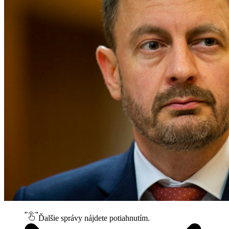
Ďalšie správy nájdete potiahnutím.