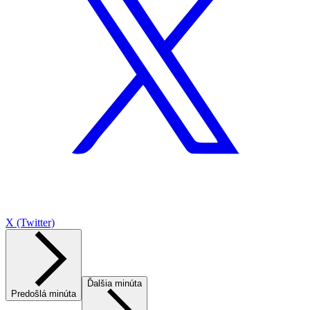
X (Twitter)
Ďalšia minúta
Predošlá minúta