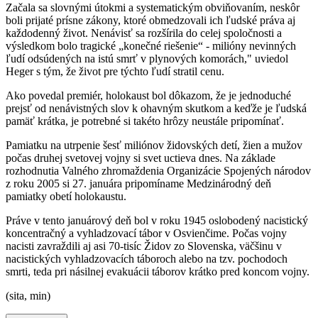
Začala sa slovnými útokmi a systematickým obviňovaním, neskôr
boli prijaté prísne zákony, ktoré obmedzovali ich ľudské práva aj
každodenný život. Nenávisť sa rozšírila do celej spoločnosti a
výsledkom bolo tragické „konečné riešenie“ - milióny nevinných
ľudí odsúdených na istú smrť v plynových komorách," uviedol
Heger s tým, že život pre týchto ľudí stratil cenu.
Ako povedal premiér, holokaust bol dôkazom, že je jednoduché
prejsť od nenávistných slov k ohavným skutkom a keďže je ľudská
pamäť krátka, je potrebné si takéto hrôzy neustále pripomínať.
Pamiatku na utrpenie šesť miliónov židovských detí, žien a mužov
počas druhej svetovej vojny si svet uctieva dnes. Na základe
rozhodnutia Valného zhromaždenia Organizácie Spojených národov
z roku 2005 si 27. januára pripomíname Medzinárodný deň
pamiatky obetí holokaustu.
Práve v tento januárový deň bol v roku 1945 oslobodený nacistický
koncentračný a vyhladzovací tábor v Osvienčime. Počas vojny
nacisti zavraždili aj asi 70-tisíc Židov zo Slovenska, väčšinu v
nacistických vyhladzovacích táboroch alebo na tzv. pochodoch
smrti, teda pri násilnej evakuácii táborov krátko pred koncom vojny.
(sita, min)