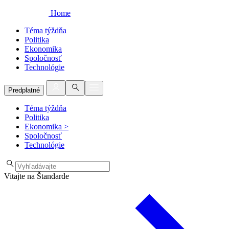
Home
Téma týždňa
Politika
Ekonomika
Spoločnosť
Technológie
Predplatné
Téma týždňa
Politika
Ekonomika
>
Spoločnosť
Technológie
Vitajte na Štandarde