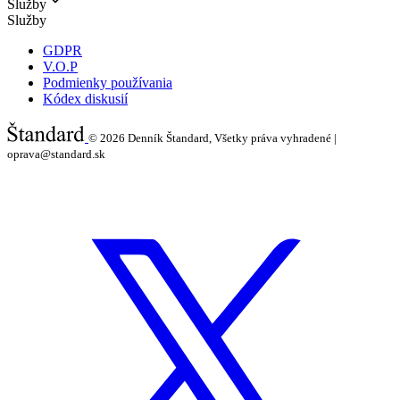
Služby
Služby
GDPR
V.O.P
Podmienky používania
Kódex diskusií
© 2026
Denník Štandard, Všetky práva vyhradené |
oprava@standard.sk