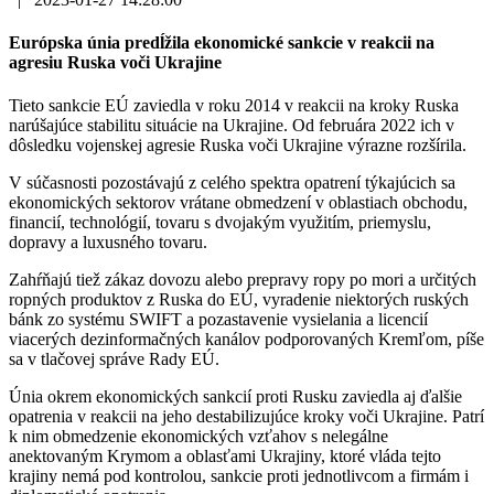
Európska únia predĺžila ekonomické sankcie v reakcii na
agresiu Ruska voči Ukrajine
Tieto sankcie EÚ zaviedla v roku 2014 v reakcii na kroky Ruska
narúšajúce stabilitu situácie na Ukrajine. Od februára 2022 ich v
dôsledku vojenskej agresie Ruska voči Ukrajine výrazne rozšírila.
V súčasnosti pozostávajú z celého spektra opatrení týkajúcich sa
ekonomických sektorov vrátane obmedzení v oblastiach obchodu,
financií, technológií, tovaru s dvojakým využitím, priemyslu,
dopravy a luxusného tovaru.
Zahŕňajú tiež zákaz dovozu alebo prepravy ropy po mori a určitých
ropných produktov z Ruska do EÚ, vyradenie niektorých ruských
bánk zo systému SWIFT a pozastavenie vysielania a licencií
viacerých dezinformačných kanálov podporovaných Kremľom, píše
sa v tlačovej správe Rady EÚ.
Únia okrem ekonomických sankcií proti Rusku zaviedla aj ďalšie
opatrenia v reakcii na jeho destabilizujúce kroky voči Ukrajine. Patrí
k nim obmedzenie ekonomických vzťahov s nelegálne
anektovaným Krymom a oblasťami Ukrajiny, ktoré vláda tejto
krajiny nemá pod kontrolou, sankcie proti jednotlivcom a firmám i