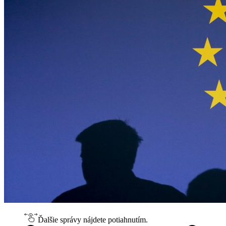
Ďalšie správy nájdete potiahnutím.