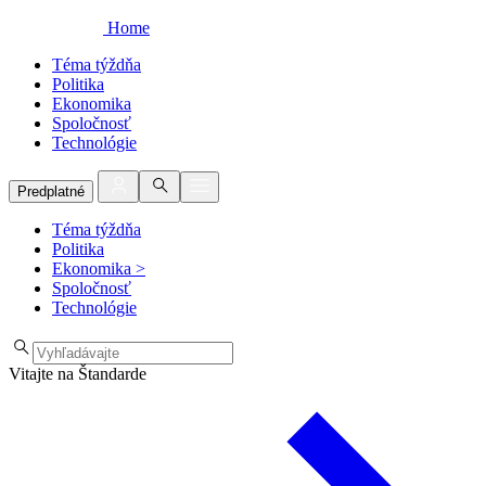
Home
Téma týždňa
Politika
Ekonomika
Spoločnosť
Technológie
Predplatné
Téma týždňa
Politika
Ekonomika
>
Spoločnosť
Technológie
Vitajte na Štandarde