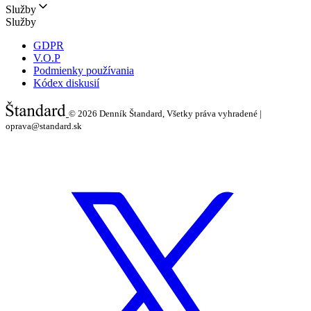
Služby
Služby
GDPR
V.O.P
Podmienky používania
Kódex diskusií
© 2026
Denník Štandard, Všetky práva vyhradené |
oprava@standard.sk