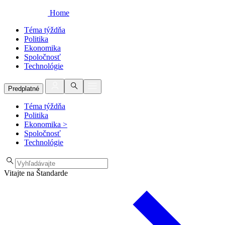
Home
Téma týždňa
Politika
Ekonomika
Spoločnosť
Technológie
Predplatné
Téma týždňa
Politika
Ekonomika
>
Spoločnosť
Technológie
Vitajte na Štandarde