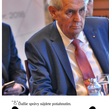
Ďalšie správy nájdete potiahnutím.