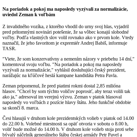
Na poriadok a pokoj ma naposledy vyzývali za normalizácie,
uviedol Zeman k voľbám
Z invalidného vozíka, z ktorého vhodil do urny svoj hlas, vyjadril
pred prítomnými novinári potešenie, že sa vôbec konajú slobodné
voľby. Podľa vlastných slov volil rovnako ako v prvom kole. Vtedy
naznačil, že jeho favoritom je expremiér Andrej Babiš, informuje
TASR.
"Viete, že som konzervatívny a nemením názory v priebehu 14 dní,"
komentoval svoju voľbu. "Na poriadok a pokoj ma naposledy
vyzývali za normalizácie," vyhlásil dosluhujúci český prezident,
narážajúc na kľúčové heslá kampane kandidáta Petra Pavla.
Zeman pripomenul, že pred piatimi rokmi dostal 2,85 milióna
hlasov. "Chcel by som týchto voličov poprosiť, aby teraz volili tak
ako ja," adresoval im verejnú výzvu. Zeman v piatok hlasoval
naposledy vo voľbách z pozície hlavy štátu. Jeho funkčné obdobie
sa skončí 8. marca.
Česi hlasujú v druhom kole prezidentských volieb v piatok od 14.00
do 22.00 h. Volebné miestnosti sa opäť otvoria v sobotu o 8.00 h,
voliť bude možné do 14.00 h. V druhom kole volieb stoja proti sebe
bývalý náčelník generálneho štábu českej armády Petr Pavel a