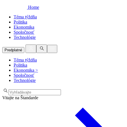
Home
Téma týždňa
Politika
Ekonomika
Spoločnosť
Technológie
Predplatné
Téma týždňa
Politika
Ekonomika
>
Spoločnosť
Technológie
Vitajte na Štandarde