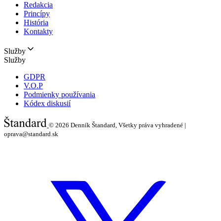
Redakcia
Princípy
História
Kontakty
Služby
Služby
GDPR
V.O.P
Podmienky používania
Kódex diskusií
© 2026
Denník Štandard, Všetky práva vyhradené |
oprava@standard.sk