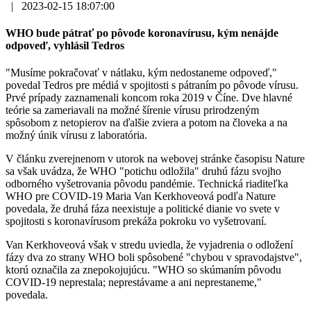
|
2023-02-15 18:07:00
WHO bude pátrať po pôvode koronavírusu, kým nenájde
odpoveď, vyhlásil Tedros
"Musíme pokračovať v nátlaku, kým nedostaneme odpoveď,"
povedal Tedros pre médiá v spojitosti s pátraním po pôvode vírusu.
Prvé prípady zaznamenali koncom roka 2019 v Číne. Dve hlavné
teórie sa zameriavali na možné šírenie vírusu prirodzeným
spôsobom z netopierov na ďalšie zviera a potom na človeka a na
možný únik vírusu z laboratória.
V článku zverejnenom v utorok na webovej stránke časopisu Nature
sa však uvádza, že WHO "potichu odložila" druhú fázu svojho
odborného vyšetrovania pôvodu pandémie. Technická riaditeľka
WHO pre COVID-19 Maria Van Kerkhoveová podľa Nature
povedala, že druhá fáza neexistuje a politické dianie vo svete v
spojitosti s koronavírusom prekáža pokroku vo vyšetrovaní.
Van Kerkhoveová však v stredu uviedla, že vyjadrenia o odložení
fázy dva zo strany WHO boli spôsobené "chybou v spravodajstve",
ktorú označila za znepokojujúcu. "WHO so skúmaním pôvodu
COVID-19 neprestala; neprestávame a ani neprestaneme,"
povedala.