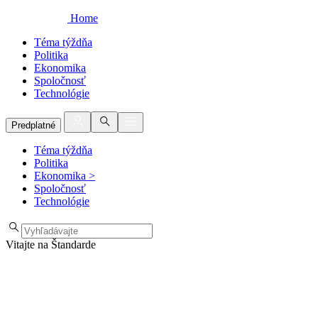
Home
Téma týždňa
Politika
Ekonomika
Spoločnosť
Technológie
Predplatné
Téma týždňa
Politika
Ekonomika
>
Spoločnosť
Technológie
Vitajte na Štandarde