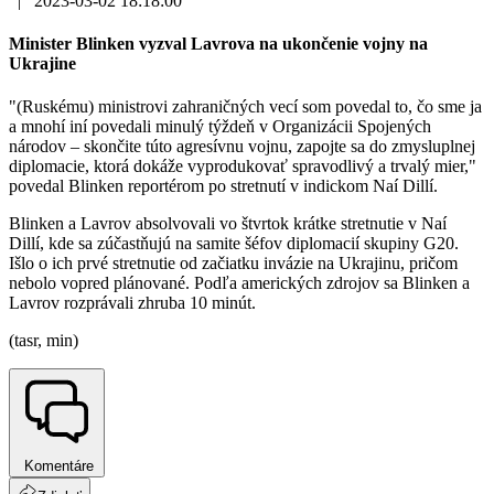
|
2023-03-02 18:18:00
Minister Blinken vyzval Lavrova na ukončenie vojny na
Ukrajine
"(Ruskému) ministrovi zahraničných vecí som povedal to, čo sme ja
a mnohí iní povedali minulý týždeň v Organizácii Spojených
národov – skončite túto agresívnu vojnu, zapojte sa do zmysluplnej
diplomacie, ktorá dokáže vyprodukovať spravodlivý a trvalý mier,"
povedal Blinken reportérom po stretnutí v indickom Naí Dillí.
Blinken a Lavrov absolvovali vo štvrtok krátke stretnutie v Naí
Dillí, kde sa zúčastňujú na samite šéfov diplomacií skupiny G20.
Išlo o ich prvé stretnutie od začiatku invázie na Ukrajinu, pričom
nebolo vopred plánované. Podľa amerických zdrojov sa Blinken a
Lavrov rozprávali zhruba 10 minút.
(tasr, min)
Komentáre