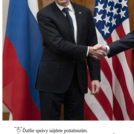
Ďalšie správy nájdete potiahnutím.