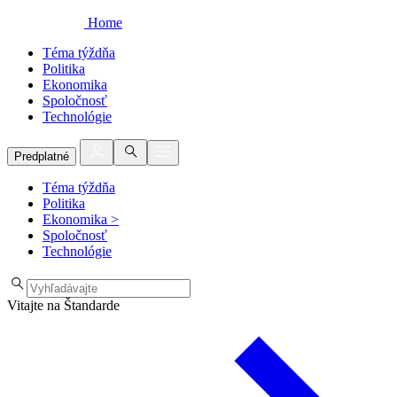
Home
Téma týždňa
Politika
Ekonomika
Spoločnosť
Technológie
Predplatné
Téma týždňa
Politika
Ekonomika
>
Spoločnosť
Technológie
Vitajte na Štandarde