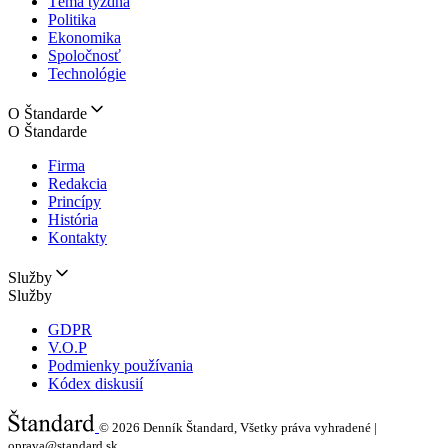
Téma týždňa
Politika
Ekonomika
Spoločnosť
Technológie
O Štandarde
O Štandarde
Firma
Redakcia
Princípy
História
Kontakty
Služby
Služby
GDPR
V.O.P
Podmienky používania
Kódex diskusií
© 2026
Denník Štandard, Všetky práva vyhradené |
oprava@standard.sk