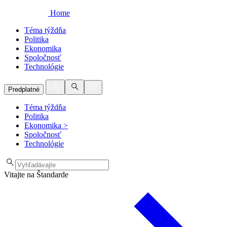
Home
Téma týždňa
Politika
Ekonomika
Spoločnosť
Technológie
Predplatné
Téma týždňa
Politika
Ekonomika
>
Spoločnosť
Technológie
Vitajte na Štandarde