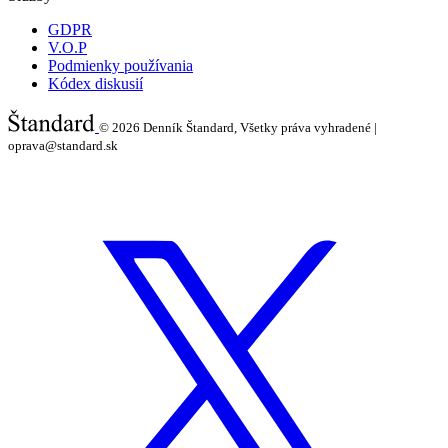
GDPR
V.O.P
Podmienky používania
Kódex diskusií
© 2026
Denník Štandard, Všetky práva vyhradené |
oprava@standard.sk