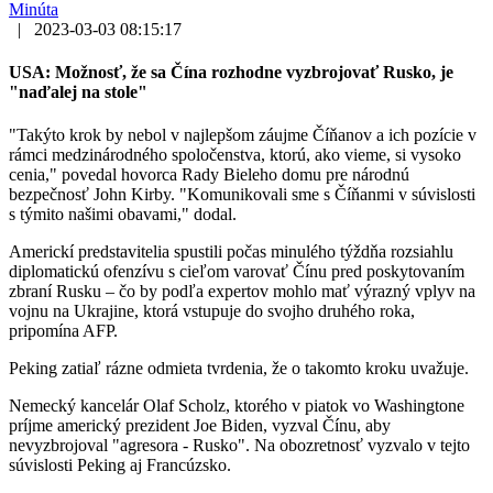
Minúta
|
2023-03-03 08:15:17
USA: Možnosť, že sa Čína rozhodne vyzbrojovať Rusko, je
"naďalej na stole"
"Takýto krok by nebol v najlepšom záujme Číňanov a ich pozície v
rámci medzinárodného spoločenstva, ktorú, ako vieme, si vysoko
cenia," povedal hovorca Rady Bieleho domu pre národnú
bezpečnosť John Kirby. "Komunikovali sme s Číňanmi v súvislosti
s týmito našimi obavami," dodal.
Americkí predstavitelia spustili počas minulého týždňa rozsiahlu
diplomatickú ofenzívu s cieľom varovať Čínu pred poskytovaním
zbraní Rusku – čo by podľa expertov mohlo mať výrazný vplyv na
vojnu na Ukrajine, ktorá vstupuje do svojho druhého roka,
pripomína AFP.
Peking zatiaľ rázne odmieta tvrdenia, že o takomto kroku uvažuje.
Nemecký kancelár Olaf Scholz, ktorého v piatok vo Washingtone
príjme americký prezident Joe Biden, vyzval Čínu, aby
nevyzbrojoval "agresora - Rusko". Na obozretnosť vyzvalo v tejto
súvislosti Peking aj Francúzsko.