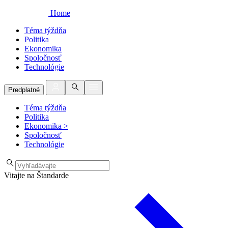
Home
Téma týždňa
Politika
Ekonomika
Spoločnosť
Technológie
Predplatné
Téma týždňa
Politika
Ekonomika
>
Spoločnosť
Technológie
Vitajte na Štandarde