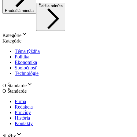
Ďalšia minúta
Predošlá minúta
Kategórie
Kategórie
Téma týždňa
Politika
Ekonomika
Spoločnosť
Technológie
O Štandarde
O Štandarde
Firma
Redakcia
Princípy
História
Kontakty
Služby