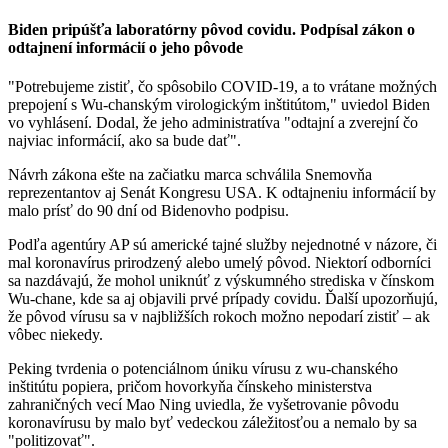
Biden pripúšťa laboratórny pôvod covidu. Podpísal zákon o
odtajnení informácií o jeho pôvode
"Potrebujeme zistiť, čo spôsobilo COVID-19, a to vrátane možných
prepojení s Wu-chanským virologickým inštitútom," uviedol Biden
vo vyhlásení. Dodal, že jeho administratíva "odtajní a zverejní čo
najviac informácií, ako sa bude dať".
Návrh zákona ešte na začiatku marca schválila Snemovňa
reprezentantov aj Senát Kongresu USA. K odtajneniu informácií by
malo prísť do 90 dní od Bidenovho podpisu.
Podľa agentúry AP sú americké tajné služby nejednotné v názore, či
mal koronavírus prirodzený alebo umelý pôvod. Niektorí odborníci
sa nazdávajú, že mohol uniknúť z výskumného strediska v čínskom
Wu-chane, kde sa aj objavili prvé prípady covidu. Ďalší upozorňujú,
že pôvod vírusu sa v najbližších rokoch možno nepodarí zistiť – ak
vôbec niekedy.
Peking tvrdenia o potenciálnom úniku vírusu z wu-chanského
inštitútu popiera, pričom hovorkyňa čínskeho ministerstva
zahraničných vecí Mao Ning uviedla, že vyšetrovanie pôvodu
koronavírusu by malo byť vedeckou záležitosťou a nemalo by sa
"politizovať".