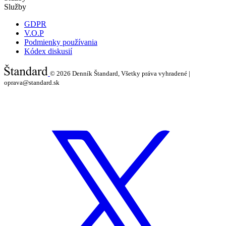
Služby
GDPR
V.O.P
Podmienky používania
Kódex diskusií
© 2026
Denník Štandard, Všetky práva vyhradené |
oprava@standard.sk