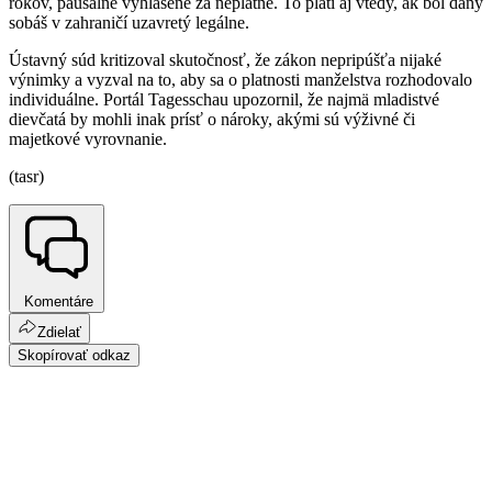
rokov, paušálne vyhlásené za neplatné. To platí aj vtedy, ak bol daný
sobáš v zahraničí uzavretý legálne.
Ústavný súd kritizoval skutočnosť, že zákon nepripúšťa nijaké
výnimky a vyzval na to, aby sa o platnosti manželstva rozhodovalo
individuálne. Portál Tagesschau upozornil, že najmä mladistvé
dievčatá by mohli inak prísť o nároky, akými sú výživné či
majetkové vyrovnanie.
(tasr)
Komentáre
Zdielať
Skopírovať odkaz