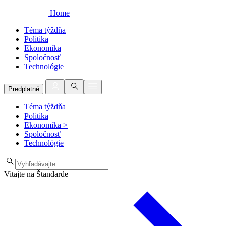
Home
Téma týždňa
Politika
Ekonomika
Spoločnosť
Technológie
Predplatné
Téma týždňa
Politika
Ekonomika
>
Spoločnosť
Technológie
Vitajte na Štandarde