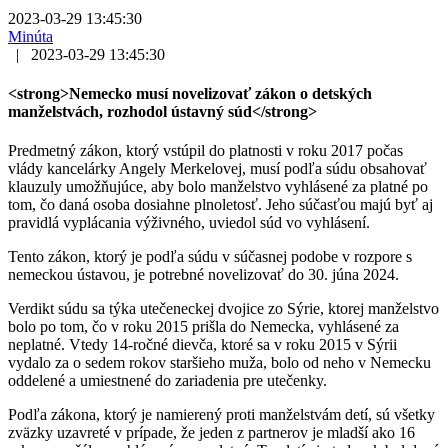
2023-03-29 13:45:30
Minúta
|
2023-03-29 13:45:30
<strong>Nemecko musí novelizovať zákon o detských
manželstvách, rozhodol ústavný súd</strong>
Predmetný zákon, ktorý vstúpil do platnosti v roku 2017 počas
vlády kancelárky Angely Merkelovej, musí podľa súdu obsahovať
klauzuly umožňujúce, aby bolo manželstvo vyhlásené za platné po
tom, čo daná osoba dosiahne plnoletosť. Jeho súčasťou majú byť aj
pravidlá vyplácania výživného, uviedol súd vo vyhlásení.
Tento zákon, ktorý je podľa súdu v súčasnej podobe v rozpore s
nemeckou ústavou, je potrebné novelizovať do 30. júna 2024.
Verdikt súdu sa týka utečeneckej dvojice zo Sýrie, ktorej manželstvo
bolo po tom, čo v roku 2015 prišla do Nemecka, vyhlásené za
neplatné. Vtedy 14-ročné dievča, ktoré sa v roku 2015 v Sýrii
vydalo za o sedem rokov staršieho muža, bolo od neho v Nemecku
oddelené a umiestnené do zariadenia pre utečenky.
Podľa zákona, ktorý je namierený proti manželstvám detí, sú všetky
zväzky uzavreté v prípade, že jeden z partnerov je mladší ako 16