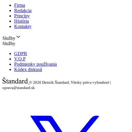
Firma
Redakcia
Princípy
História
Kontakty
Služby
Služby
GDPR
V.O.P
Podmienky používania
Kódex diskusií
© 2026
Denník Štandard, Všetky práva vyhradené |
oprava@standard.sk