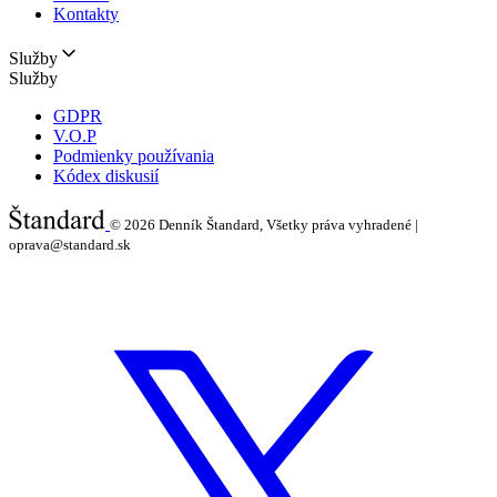
Kontakty
Služby
Služby
GDPR
V.O.P
Podmienky používania
Kódex diskusií
© 2026
Denník Štandard, Všetky práva vyhradené |
oprava@standard.sk