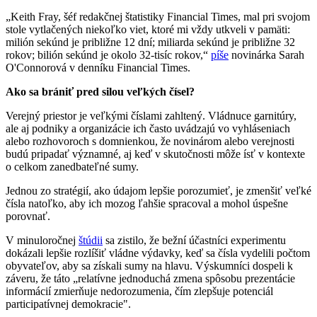
„Keith Fray, šéf redakčnej štatistiky Financial Times, mal pri svojom
stole vytlačených niekoľko viet, ktoré mi vždy utkveli v pamäti:
milión sekúnd je približne 12 dní; miliarda sekúnd je približne 32
rokov; bilión sekúnd je okolo 32-tisíc rokov,“
píše
novinárka Sarah
O'Connorová v denníku Financial Times.
Ako sa brániť pred silou veľkých čísel?
Verejný priestor je veľkými číslami zahltený. Vládnuce garnitúry,
ale aj podniky a organizácie ich často uvádzajú vo vyhláseniach
alebo rozhovoroch s domnienkou, že novinárom alebo verejnosti
budú pripadať významné, aj keď v skutočnosti môže ísť v kontexte
o celkom zanedbateľné sumy.
Jednou zo stratégií, ako údajom lepšie porozumieť, je zmenšiť veľké
čísla natoľko, aby ich mozog ľahšie spracoval a mohol úspešne
porovnať.
V minuloročnej
štúdii
sa zistilo, že bežní účastníci experimentu
dokázali lepšie rozlíšiť vládne výdavky, keď sa čísla vydelili počtom
obyvateľov, aby sa získali sumy na hlavu. Výskumníci dospeli k
záveru, že táto „relatívne jednoduchá zmena spôsobu prezentácie
informácií zmierňuje nedorozumenia, čím zlepšuje potenciál
participatívnej demokracie".