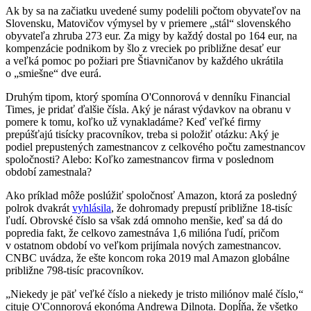
Ak by sa na začiatku uvedené sumy podelili počtom obyvateľov na
Slovensku, Matovičov výmysel by v priemere „stál“ slovenského
obyvateľa zhruba 273 eur. Za migy by každý dostal po 164 eur, na
kompenzácie podnikom by šlo z vreciek po približne desať eur
a veľká pomoc po požiari pre Štiavničanov by každého ukrátila
o „smiešne“ dve eurá.
Druhým tipom, ktorý spomína O'Connorová v denníku Financial
Times, je pridať ďalšie čísla. Aký je nárast výdavkov na obranu v
pomere k tomu, koľko už vynakladáme? Keď veľké firmy
prepúšťajú tisícky pracovníkov, treba si položiť otázku: Aký je
podiel prepustených zamestnancov z celkového počtu zamestnancov
spoločnosti? Alebo: Koľko zamestnancov firma v poslednom
období zamestnala?
Ako príklad môže poslúžiť spoločnosť Amazon, ktorá za posledný
polrok dvakrát
vyhlásila
, že dohromady prepustí približne 18-tisíc
ľudí. Obrovské číslo sa však zdá omnoho menšie, keď sa dá do
popredia fakt, že celkovo zamestnáva 1,6 milióna ľudí, pričom
v ostatnom období vo veľkom prijímala nových zamestnancov.
CNBC uvádza, že ešte koncom roka 2019 mal Amazon globálne
približne 798-tisíc pracovníkov.
„Niekedy je päť veľké číslo a niekedy je tristo miliónov malé číslo,“
cituje O'Connorová ekonóma Andrewa Dilnota. Dopĺňa, že všetko