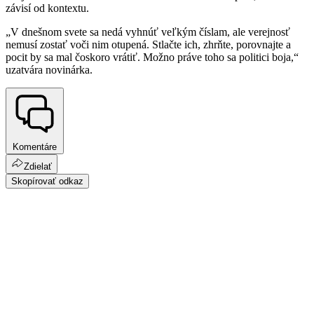
závisí od kontextu.
„V dnešnom svete sa nedá vyhnúť veľkým číslam, ale verejnosť
nemusí zostať voči nim otupená. Stlačte ich, zhrňte, porovnajte a
pocit by sa mal čoskoro vrátiť. Možno práve toho sa politici boja,“
uzatvára novinárka.
Komentáre
Zdielať
Skopírovať odkaz