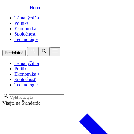
Home
Téma týždňa
Politika
Ekonomika
Spoločnosť
Technológie
Predplatné
Téma týždňa
Politika
Ekonomika
>
Spoločnosť
Technológie
Vitajte na Štandarde