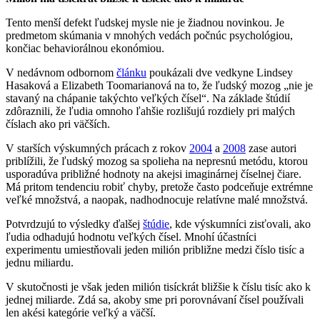
Tento menší defekt ľudskej mysle nie je žiadnou novinkou. Je
predmetom skúmania v mnohých vedách počnúc psychológiou,
končiac behaviorálnou ekonómiou.
V nedávnom odbornom
článku
poukázali dve vedkyne Lindsey
Hasaková a Elizabeth Toomarianová na to, že ľudský mozog „nie je
stavaný na chápanie takýchto veľkých čísel“. Na základe štúdií
zdôraznili, že ľudia omnoho ľahšie rozlišujú rozdiely pri malých
číslach ako pri väčších.
V starších výskumných prácach z rokov
2004
a
2008
zase autori
priblížili, že ľudský mozog sa spolieha na nepresnú metódu, ktorou
usporadúva približné hodnoty na akejsi imaginárnej číselnej čiare.
Má pritom tendenciu robiť chyby, pretože často podceňuje extrémne
veľké množstvá, a naopak, nadhodnocuje relatívne malé množstvá.
Potvrdzujú to výsledky ďalšej
štúdie
, kde výskumníci zisťovali, ako
ľudia odhadujú hodnotu veľkých čísel. Mnohí účastníci
experimentu umiestňovali jeden milión približne medzi číslo tisíc a
jednu miliardu.
V skutočnosti je však jeden milión tisíckrát bližšie k číslu tisíc ako k
jednej miliarde. Zdá sa, akoby sme pri porovnávaní čísel používali
len akési kategórie veľký a väčší.