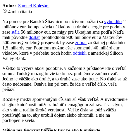
|
Autor:
Samuel Kolesár
,
4 min čítania
Na pomoc pre Banskú Štiavnicu po ničivom požiari sa
vyhradilo
11
miliónov eur, kompenzácia nákladov na drahé energie pre podniky
zase
stála
56 miliónov eur, za migy pre Ukrajinu sme podľa Naďa
mali pôvodne
dostať
protihodnotu 900 miliónov eur a Matovičov
500-eurový volebný príspevok by zase
zobral
zo štátnej pokladnice
1,5 miliardy eur. Popritom možno ešte spomenúť 40 miliárd eur
vkladov, ktoré v priebehu troch hodín
odtiekli
z americkej Silicon
Valley Bank.
Všetko to vyzerá akosi podobne, v každom z príkladov ide o veľkú
sumu a ľudský mozog to vie takto bez problémov zarámcovať.
Jedno je väčšie ako druhé, a to druhé zase ako tretie. No ďalej sa už
často nedostane. Ostáva len pri tom, že ide o veľké číslo, veľa
peňazí.
Rozdiely medzi spomenutými číslami sú však veľké. A uvedomenie
si tejto skutočnosti môže zabrániť demagógom zahrávať sa s tým,
ako vníma realitu široká verejnosť. Veľké čísla sa totiž zväčša
používajú na to, aby urobili dojem alebo ohromili, a nie na
pochopenie sveta.
Milión má tisíckrát bližšie k tisícke ako k miliarde