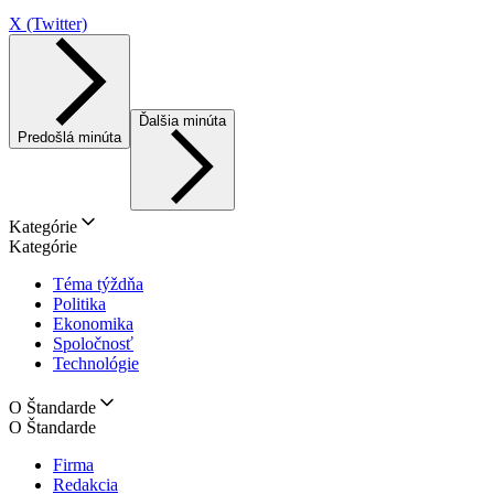
X (Twitter)
Ďalšia minúta
Predošlá minúta
Kategórie
Kategórie
Téma týždňa
Politika
Ekonomika
Spoločnosť
Technológie
O Štandarde
O Štandarde
Firma
Redakcia