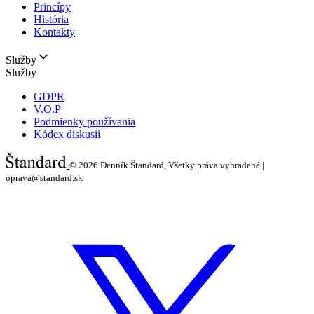
Princípy
História
Kontakty
Služby
Služby
GDPR
V.O.P
Podmienky používania
Kódex diskusií
© 2026
Denník Štandard, Všetky práva vyhradené |
oprava@standard.sk