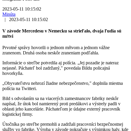
2023-05-11 10:15:02
Minúta
|
2023-05-11 10:15:02
V závode Mercedesu v Nemecku sa strieľalo, dvaja ľudia sú
mŕtvi
Prvotné správy hovorili o jednom mŕtvom a jednom vážne
zranenom. Druhá osoba neskôr zraneniam podľahla.
Informácie o streľbe potvrdila aj polícia. „Jej pozadie je nateraz
nejasné. Páchateľ bol zadržaný," povedala Bildu policajná
hovorkyňa.
„Obyvateľstvu nehrozí žiadne nebezpečenstvo," doplnila miestna
polícia na Twitteri.
Bild s odvolaním sa na viacerých zamestnancov fabriky neskôr
napísal, že útok bol namierený proti predákovi a výstrely padli v
oblasti jeho kancelárie. Páchateľom je údajne externý pracovník
logistickej firmy.
Útočníka po streľbe premohli a zadržali pracovníci bezpečnostnej
služby vo fabrike. Výroba v závode pokračuje s výnimkou haly, kde