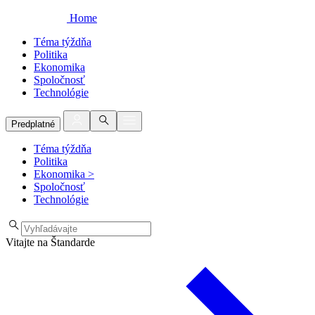
Home
Téma týždňa
Politika
Ekonomika
Spoločnosť
Technológie
Predplatné
Téma týždňa
Politika
Ekonomika
>
Spoločnosť
Technológie
Vitajte na Štandarde