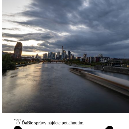
Ďalšie správy nájdete potiahnutím.