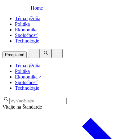
Home
Téma týždňa
Politika
Ekonomika
Spoločnosť
Technológie
Predplatné
Téma týždňa
Politika
Ekonomika
>
Spoločnosť
Technológie
Vitajte na Štandarde