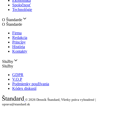
Ekonomika
Spoločnosť
Technológie
O Štandarde
O Štandarde
Firma
Redakcia
Princípy
História
Kontakty
Služby
Služby
GDPR
V.O.P
Podmienky používania
Kódex diskusií
© 2026
Denník Štandard, Všetky práva vyhradené |
oprava@standard.sk