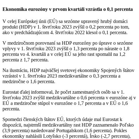
Ekonomika eurozóny v prvom kvartáli vzrástla o 0,1 percenta
V celej Európskej únii (EÚ) sa sezónne upravený hrubý domáci
produkt (HDP) v 1. štvrťroku 2023 zvýšil o 0,2 percenta po tom,
ako v predchádzajúcom 4. štvrťroku 2022 klesol o 0,1 percenta.
V medziročnom porovnaní sa HDP eurozóny po úprave o sezónne
vplyvy v 1. štvrťroku 2023 zvýšil o 1,3 percenta po náraste o 1,8
percenta vo 4. kvartáli a v celej EÚ sa jeho rast spomalil na 1,2
percenta z 1,7 percenta.
Na ilustráciu, HDP najväčšej svetovej ekonomiky Spojených štátov
vzrástol v 1. štvrťroku 2023 medzikvartálne o 0,3 percenta a
medziročne o 1,6 percenta.
Eurostat ďalej informoval, že počet zamestnaných osôb sa v 1.
štvrťroku 2023 zvýšil medzikvartálne o 0,6 percenta v eurozóne aj v
EÚ a medziročne stúpol v eurozóne o 1,7 percenta a v EÚ o 1,6
percenta.
Spomedzi členských štátov EÚ, ktorých údaje mal Eurostat k
dispozícii, najstrmší medzikvartálny rast HDP zaznamenalo Poľsko
(3,9 percenta) nasledované Portugalskom (1,6 percenta). Pokles
ekonomiky nahlásili Lotyšsko (-3 percentá), Írsko (-2,7 percenta),