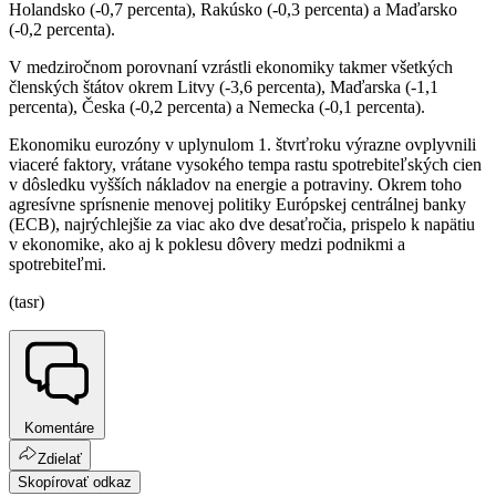
Holandsko (-0,7 percenta), Rakúsko (-0,3 percenta) a Maďarsko
(-0,2 percenta).
V medziročnom porovnaní vzrástli ekonomiky takmer všetkých
členských štátov okrem Litvy (-3,6 percenta), Maďarska (-1,1
percenta), Česka (-0,2 percenta) a Nemecka (-0,1 percenta).
Ekonomiku eurozóny v uplynulom 1. štvrťroku výrazne ovplyvnili
viaceré faktory, vrátane vysokého tempa rastu spotrebiteľských cien
v dôsledku vyšších nákladov na energie a potraviny. Okrem toho
agresívne sprísnenie menovej politiky Európskej centrálnej banky
(ECB), najrýchlejšie za viac ako dve desaťročia, prispelo k napätiu
v ekonomike, ako aj k poklesu dôvery medzi podnikmi a
spotrebiteľmi.
(tasr)
Komentáre
Zdielať
Skopírovať odkaz