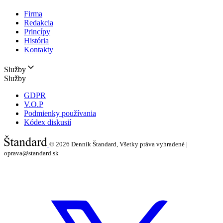
Firma
Redakcia
Princípy
História
Kontakty
Služby
Služby
GDPR
V.O.P
Podmienky používania
Kódex diskusií
© 2026
Denník Štandard, Všetky práva vyhradené |
oprava@standard.sk