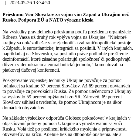
|
2023-05-26 13:34:50
Prieskum: Viac Slovákov za vojnu viní Západ a Ukrajinu než
Rusko. Podpora EÚ a NATO výrazne klesla
Na výsledky pravidelného prieskumu podľa prezidenta organizácie
Róberta Vassa už druhý rok vplýva vojna na Ukrajine. "Niektoré
krajiny sa dokázali ešte viac zjednotiť a zahraničnopolitické postoje
k Západu, k euroatlantickej integrácii sa posilnili. V iných krajinách,
napríklad aj na Slovensku, sa posilnilo práve podhubie pre šírenie
dezinformácií, ktoré zásadne polarizujú spoločnosť či podkopávajú
dôveru v demokraciu a euroatlantickú jednotu," komentoval na
piatkovej tlačovej konferencii.
Poskytovanie vojenskej techniky Ukrajine považuje za pomoc
brániacej sa krajine 57 percent Slovákov. Až 69 percent opýtaných
to považuje za provokáciu Ruska. Za pomoc utečencom z Ukrajiny
sa vyslovilo 59 percent opýtaných zo SR. Zároveň, 69 percent
Slovákov súhlasí s tvrdením, že pomoc Ukrajincom je na úkor
domácich obyvateľov.
Na základe výsledkov odporúča Globsec pokračovať v krajinách v
objasňovaní potreby pomoci Ukrajine a vymedzovaniu sa voči
Rusku. Volá tiež po posilnení kritického myslenia a pripravenosti
obyvateľov na krízu. Apeluje tiež na dlhodobé opatrenia, ale aj