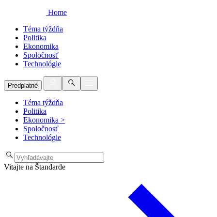
Home
Téma týždňa
Politika
Ekonomika
Spoločnosť
Technológie
Predplatné
Téma týždňa
Politika
Ekonomika
>
Spoločnosť
Technológie
Vitajte na Štandarde