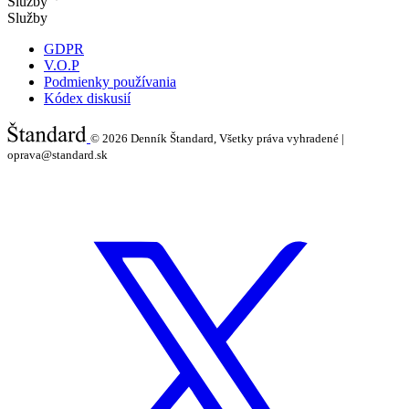
Služby
Služby
GDPR
V.O.P
Podmienky používania
Kódex diskusií
© 2026
Denník Štandard, Všetky práva vyhradené |
oprava@standard.sk