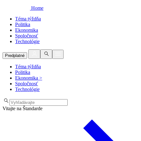
Home
Téma týždňa
Politika
Ekonomika
Spoločnosť
Technológie
Predplatné
Téma týždňa
Politika
Ekonomika
>
Spoločnosť
Technológie
Vitajte na Štandarde