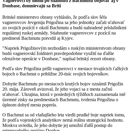
Vagnerovci by mohli po stiahnutí z Bachmutu bojovať aj v
Donbase, domnievajú sa Briti
Britské ministerstvo obrany vyhlásilo, že podľa slov šéfa
vagnerovcov Jevgenija Prigožina sa jeho jednotky začali sťahovať
zo svojich pozícií v okolí Bachmutu a budú nahradené príslušníkmi
regulárnej ruskej armády. Stiahnutie vagnerovcov z pozícií na
predmestí Bachmutu potvrdil aj Kyjev.
"Napriek Prigožinovým nezhodám s ruským ministerstvom obrany
budú vagnerovskí žoldnieri pravdepodobne využití na ďalšie
ofenzívne operácie v Donbase," napísal britský rezort obrany.
Podľa slov Prigožina prišli vagnerovci v mesiace trvajúcich ťažkých
bojoch o Bachmut o približne 20-tisíc svojich bojovníkov.
Dobytie Bachmutu po mesiacoch krutých bojov oznámil Prigožin
20. mája. Zároveň avizoval, že jeho vojaci sa z mesta začnú
sťahovať. Ukrajina, ktorá v posledných týždňoch zaznamenala isté
územné zisky na predmestiach Bachmutu, tvrdenia Prigožina o
úplnom dobytí mesta poprela.
O Bachmut sa od vlaňajšieho leta viedli prudké boje napriek tomu,
že podľa vojenských analytikov nemá reálnu strategickú hodnotu.
Moskva uviedla, že jeho dobytie jej umožní ďalší postup do
priemyselného regiónu Donbas.