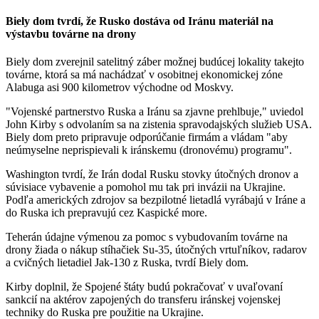
Biely dom tvrdí, že Rusko dostáva od Iránu materiál na
výstavbu továrne na drony
Biely dom zverejnil satelitný záber možnej budúcej lokality takejto
továrne, ktorá sa má nachádzať v osobitnej ekonomickej zóne
Alabuga asi 900 kilometrov východne od Moskvy.
"Vojenské partnerstvo Ruska a Iránu sa zjavne prehlbuje," uviedol
John Kirby s odvolaním sa na zistenia spravodajských služieb USA.
Biely dom preto pripravuje odporúčanie firmám a vládam "aby
neúmyselne neprispievali k iránskemu (dronovému) programu".
Washington tvrdí, že Irán dodal Rusku stovky útočných dronov a
súvisiace vybavenie a pomohol mu tak pri invázii na Ukrajine.
Podľa amerických zdrojov sa bezpilotné lietadlá vyrábajú v Iráne a
do Ruska ich prepravujú cez Kaspické more.
Teherán údajne výmenou za pomoc s vybudovaním továrne na
drony žiada o nákup stíhačiek Su-35, útočných vrtuľníkov, radarov
a cvičných lietadiel Jak-130 z Ruska, tvrdí Biely dom.
Kirby doplnil, že Spojené štáty budú pokračovať v uvaľovaní
sankcií na aktérov zapojených do transferu iránskej vojenskej
techniky do Ruska pre použitie na Ukrajine.