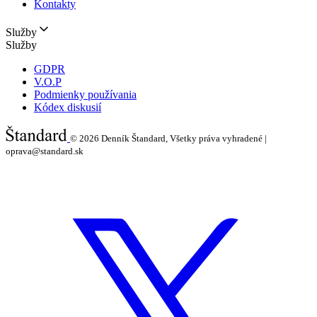
Kontakty
Služby
Služby
GDPR
V.O.P
Podmienky používania
Kódex diskusií
© 2026
Denník Štandard, Všetky práva vyhradené |
oprava@standard.sk