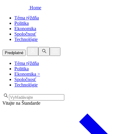
Home
Téma týždňa
Politika
Ekonomika
Spoločnosť
Technológie
Predplatné
Téma týždňa
Politika
Ekonomika
>
Spoločnosť
Technológie
Vitajte na Štandarde