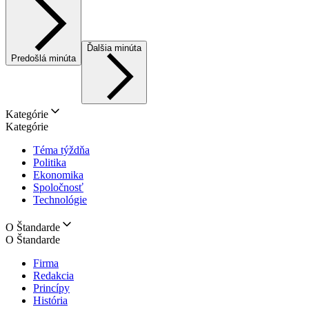
Ďalšia minúta
Predošlá minúta
Kategórie
Kategórie
Téma týždňa
Politika
Ekonomika
Spoločnosť
Technológie
O Štandarde
O Štandarde
Firma
Redakcia
Princípy
História