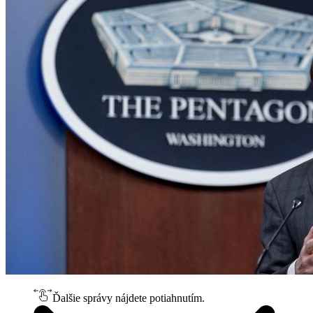
Ďalšie správy nájdete potiahnutím.