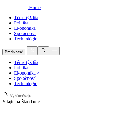
Home
Téma týždňa
Politika
Ekonomika
Spoločnosť
Technológie
Predplatné
Téma týždňa
Politika
Ekonomika
>
Spoločnosť
Technológie
Vitajte na Štandarde