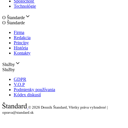
Spoločnosť
Technológie
O Štandarde
O Štandarde
Firma
Redakcia
Princípy
História
Kontakty
Služby
Služby
GDPR
V.O.P
Podmienky používania
Kódex diskusií
© 2026
Denník Štandard, Všetky práva vyhradené |
oprava@standard.sk