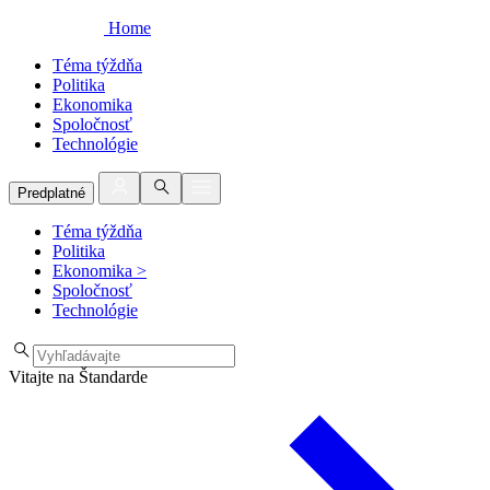
Home
Téma týždňa
Politika
Ekonomika
Spoločnosť
Technológie
Predplatné
Téma týždňa
Politika
Ekonomika
>
Spoločnosť
Technológie
Vitajte na Štandarde