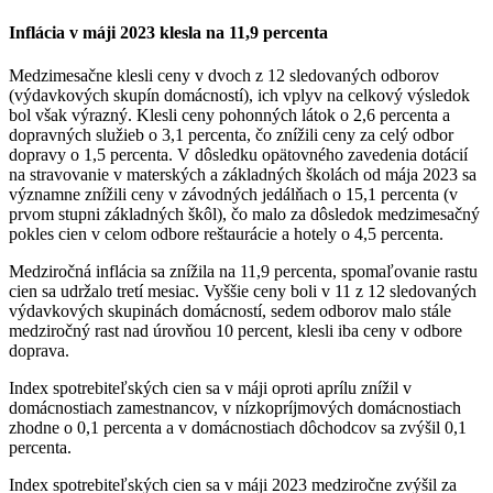
Inflácia v máji 2023 klesla na 11,9 percenta
Medzimesačne klesli ceny v dvoch z 12 sledovaných odborov
(výdavkových skupín domácností), ich vplyv na celkový výsledok
bol však výrazný. Klesli ceny pohonných látok o 2,6 percenta a
dopravných služieb o 3,1 percenta, čo znížili ceny za celý odbor
dopravy o 1,5 percenta. V dôsledku opätovného zavedenia dotácií
na stravovanie v materských a základných školách od mája 2023 sa
významne znížili ceny v závodných jedálňach o 15,1 percenta (v
prvom stupni základných škôl), čo malo za dôsledok medzimesačný
pokles cien v celom odbore reštaurácie a hotely o 4,5 percenta.
Medziročná inflácia sa znížila na 11,9 percenta, spomaľovanie rastu
cien sa udržalo tretí mesiac. Vyššie ceny boli v 11 z 12 sledovaných
výdavkových skupinách domácností, sedem odborov malo stále
medziročný rast nad úrovňou 10 percent, klesli iba ceny v odbore
doprava.
Index spotrebiteľských cien sa v máji oproti aprílu znížil v
domácnostiach zamestnancov, v nízkopríjmových domácnostiach
zhodne o 0,1 percenta a v domácnostiach dôchodcov sa zvýšil 0,1
percenta.
Index spotrebiteľských cien sa v máji 2023 medziročne zvýšil za