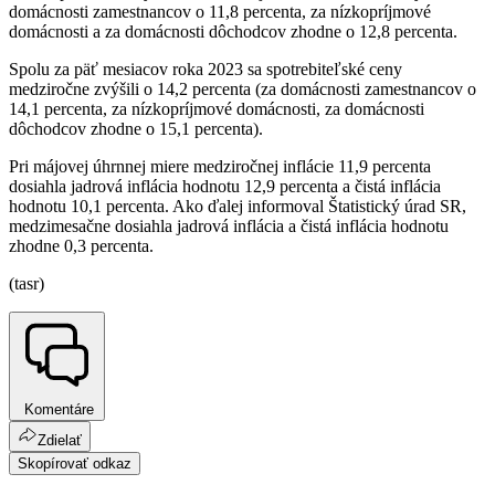
domácnosti zamestnancov o 11,8 percenta, za nízkopríjmové
domácnosti a za domácnosti dôchodcov zhodne o 12,8 percenta.
Spolu za päť mesiacov roka 2023 sa spotrebiteľské ceny
medziročne zvýšili o 14,2 percenta (za domácnosti zamestnancov o
14,1 percenta, za nízkopríjmové domácnosti, za domácnosti
dôchodcov zhodne o 15,1 percenta).
Pri májovej úhrnnej miere medziročnej inflácie 11,9 percenta
dosiahla jadrová inflácia hodnotu 12,9 percenta a čistá inflácia
hodnotu 10,1 percenta. Ako ďalej informoval Štatistický úrad SR,
medzimesačne dosiahla jadrová inflácia a čistá inflácia hodnotu
zhodne 0,3 percenta.
(tasr)
Komentáre
Zdielať
Skopírovať odkaz