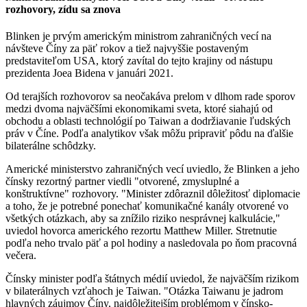
rozhovory, zídu sa znova
Blinken je prvým americkým ministrom zahraničných vecí na
návšteve Číny za päť rokov a tiež najvyššie postaveným
predstaviteľom USA, ktorý zavítal do tejto krajiny od nástupu
prezidenta Joea Bidena v januári 2021.
Od terajších rozhovorov sa neočakáva prelom v dlhom rade sporov
medzi dvoma najväčšími ekonomikami sveta, ktoré siahajú od
obchodu a oblasti technológií po Taiwan a dodržiavanie ľudských
práv v Číne. Podľa analytikov však môžu pripraviť pôdu na ďalšie
bilaterálne schôdzky.
Americké ministerstvo zahraničných vecí uviedlo, že Blinken a jeho
čínsky rezortný partner viedli "otvorené, zmysluplné a
konštruktívne" rozhovory. "Minister zdôraznil dôležitosť diplomacie
a toho, že je potrebné ponechať komunikačné kanály otvorené vo
všetkých otázkach, aby sa znížilo riziko nesprávnej kalkulácie,"
uviedol hovorca amerického rezortu Matthew Miller. Stretnutie
podľa neho trvalo päť a pol hodiny a nasledovala po ňom pracovná
večera.
Čínsky minister podľa štátnych médií uviedol, že najväčším rizikom
v bilaterálnych vzťahoch je Taiwan. "Otázka Taiwanu je jadrom
hlavných záujmov Číny, najdôležitejším problémom v čínsko-