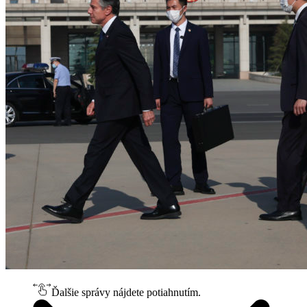
Ďalšie správy nájdete potiahnutím.