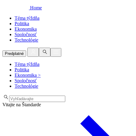
Home
Téma týždňa
Politika
Ekonomika
Spoločnosť
Technológie
Predplatné
Téma týždňa
Politika
Ekonomika
>
Spoločnosť
Technológie
Vitajte na Štandarde