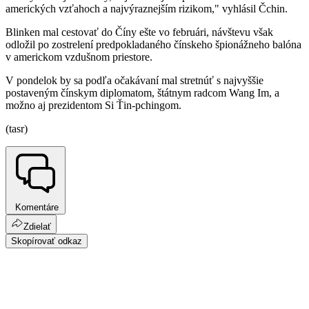
amerických vzťahoch a najvýraznejším rizikom," vyhlásil Čchin.
Blinken mal cestovať do Číny ešte vo februári, návštevu však
odložil po zostrelení predpokladaného čínskeho špionážneho balóna
v americkom vzdušnom priestore.
V pondelok by sa podľa očakávaní mal stretnúť s najvyššie
postaveným čínskym diplomatom, štátnym radcom Wang Im, a
možno aj prezidentom Si Ťin-pchingom.
(tasr)
Komentáre
Zdielať
Skopírovať odkaz