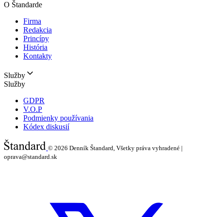
O Štandarde
Firma
Redakcia
Princípy
História
Kontakty
Služby
Služby
GDPR
V.O.P
Podmienky používania
Kódex diskusií
© 2026
Denník Štandard, Všetky práva vyhradené |
oprava@standard.sk